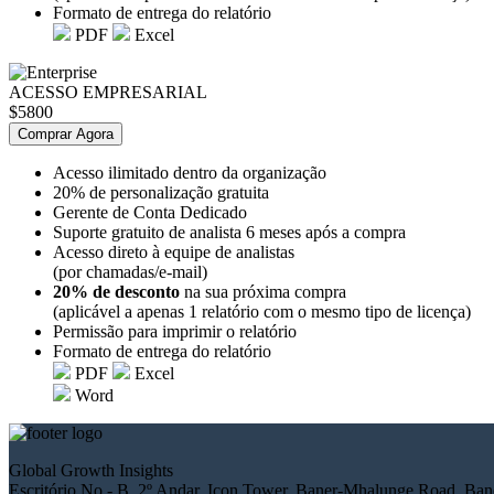
Formato de entrega do relatório
PDF
Excel
ACESSO EMPRESARIAL
$5800
Comprar Agora
Acesso ilimitado dentro da organização
20% de personalização gratuita
Gerente de Conta Dedicado
Suporte gratuito de analista 6 meses após a compra
Acesso direto à equipe de analistas
(por chamadas/e-mail)
20% de desconto
na sua próxima compra
(aplicável a apenas 1 relatório com o mesmo tipo de licença)
Permissão para imprimir o relatório
Formato de entrega do relatório
PDF
Excel
Word
Global Growth Insights
Escritório No.- B, 2º Andar, Icon Tower, Baner-Mhalunge Road, Bane