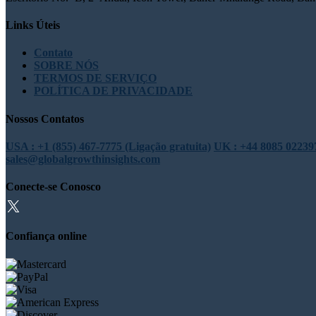
Links Úteis
Contato
SOBRE NÓS
TERMOS DE SERVIÇO
POLÍTICA DE PRIVACIDADE
Nossos Contatos
USA : +1 (855) 467-7775 (Ligação gratuita)
UK : +44 8085 022397
sales@globalgrowthinsights.com
Conecte-se Conosco
Confiança online