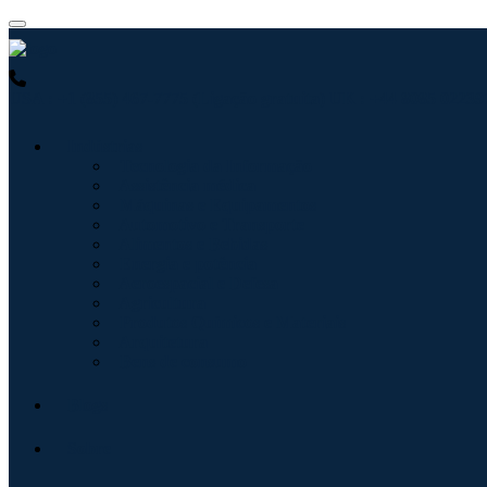
USA : +1 (855) 467-7775 (Ligação gratuita)
UK : +44 8085 022397
Indústrias
Tecnologia da Informação
Assistência médica
Máquinas e Equipamentos
Automotivo e Transporte
Alimentos e Bebidas
Energia e potência
Aeroespacial e Defesa
Agricultura
Produtos Químicos e Materiais
Arquitetura
Bens de consumo
Blogs
Sobre