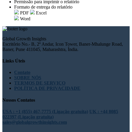
Permissão para imprimir o relatório
Formato de entrega do relatório
PDF
Excel
Word
Global Growth Insights
Escritório No.- B, 2º Andar, Icon Tower, Baner-Mhalunge Road,
Baner, Pune 411045, Maharashtra, Índia.
Links Úteis
Contato
SOBRE NÓS
TERMOS DE SERVIÇO
POLÍTICA DE PRIVACIDADE
Nossos Contatos
USA : +1 (855) 467-7775 (Ligação gratuita)
UK : +44 8085
022397 (Ligação gratuita)
sales@globalgrowthinsights.com