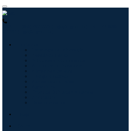
USA : +1 (855) 467-7775 (Ligação gratuita)
UK : +44 8085
022397 (Ligação gratuita)
Indústrias
Tecnologia da Informação
Assistência médica
Máquinas e Equipamentos
Automotivo e Transporte
Alimentos e Bebidas
Energia e potência
Aeroespacial e Defesa
Agricultura
Produtos Químicos e Materiais
Arquitetura
Bens de consumo
Blogs
Sobre