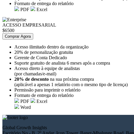
Formato de entrega do relatório
PDF
Excel
ACESSO EMPRESARIAL
$6500
Comprar Agora
Acesso ilimitado dentro da organização
20% de personalização gratuita
Gerente de Conta Dedicado
Suporte gratuito de analista 6 meses após a compra
Acesso direto à equipe de analistas
(por chamadas/e-mail)
20% de desconto
na sua próxima compra
(aplicável a apenas 1 relatório com o mesmo tipo de licença)
Permissão para imprimir o relatório
Formato de entrega do relatório
PDF
Excel
Word
Global Growth Insights
Escritório No.- B, 2º Andar, Icon Tower, Baner-Mhalunge Road, Bane