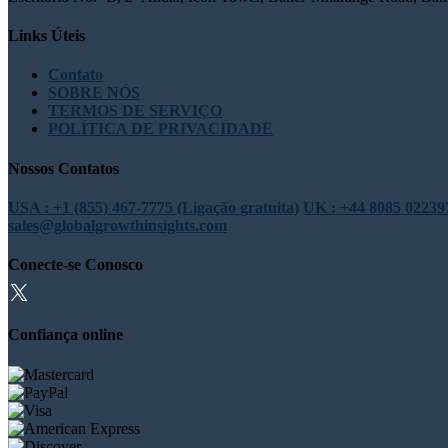
Links Úteis
Contato
SOBRE NÓS
TERMOS DE SERVIÇO
POLÍTICA DE PRIVACIDADE
Nossos Contatos
USA : +1 (855) 467-7775 (Ligação gratuita)
UK : +44 8085 022397
sales@globalgrowthinsights.com
Conecte-se Conosco
Confiança online