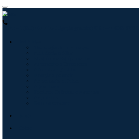
USA : +1 (855) 467-7775 (Ligação gratuita)
UK : +44 8085 022397
Indústrias
Tecnologia da Informação
Assistência médica
Máquinas e Equipamentos
Automotivo e Transporte
Alimentos e Bebidas
Energia e potência
Aeroespacial e Defesa
Agricultura
Produtos Químicos e Materiais
Arquitetura
Bens de consumo
Blogs
Sobre