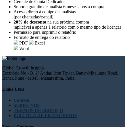
Gerente de Conta Dedicado
Suporte gratuito de analista 6 meses após a compra
Acesso direto à equipe de analistas
(por chamadas/e-mail)
20% de desconto
na sua próxima compra
(aplicável a apenas 1 relatório com o mesmo tipo de licença)
Permissão para imprimir o relatório
Formato de entrega do relatório
PDF
Excel
Word
Global Growth Insights
Escritório No.- B, 2º Andar, Icon Tower, Baner-Mhalunge Road,
Baner, Pune 411045, Maharashtra, Índia.
Links Úteis
Contato
SOBRE NÓS
TERMOS DE SERVIÇO
POLÍTICA DE PRIVACIDADE
Nossos Contatos