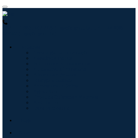
USA : +1 (855) 467-7775 (Ligação gratuita)
UK : +44 8085
022397 (Ligação gratuita)
Indústrias
Tecnologia da Informação
Assistência médica
Máquinas e Equipamentos
Automotivo e Transporte
Alimentos e Bebidas
Energia e potência
Aeroespacial e Defesa
Agricultura
Produtos Químicos e Materiais
Arquitetura
Bens de consumo
Blogs
Sobre