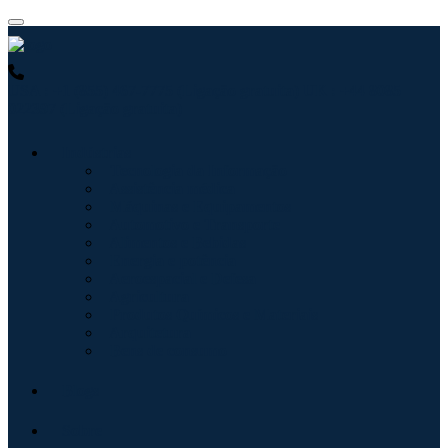
USA : +1 (855) 467-7775 (Ligação gratuita)
UK : +44 8085
022397 (Ligação gratuita)
Indústrias
Tecnologia da Informação
Assistência médica
Máquinas e Equipamentos
Automotivo e Transporte
Alimentos e Bebidas
Energia e potência
Aeroespacial e Defesa
Agricultura
Produtos Químicos e Materiais
Arquitetura
Bens de consumo
Blogs
Sobre