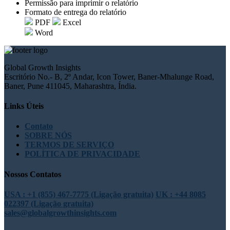
Permissão para imprimir o relatório
Formato de entrega do relatório
PDF
Excel
Word
Global Growth Insights
Escritório No.- B, 2º Andar, Icon Tower, Baner-Mhalunge Road,
Baner, Pune 411045, Maharashtra, Índia.
Links Úteis
Contato
SOBRE NÓS
TERMOS DE SERVIÇO
POLÍTICA DE PRIVACIDADE
Nossos Contatos
USA : +1 (855) 467-7775 (Ligação gratuita)
UK : +44 8085
022397 (Ligação gratuita)
sales@globalgrowthinsights.com