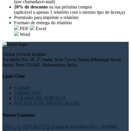
(por chamadas/e-mail)
20% de desconto
na sua próxima compra
(aplicável a apenas 1 relatório com o mesmo tipo de licença)
Permissão para imprimir o relatório
Formato de entrega do relatório
PDF
Excel
Word
Global Growth Insights
Escritório No.- B, 2º Andar, Icon Tower, Baner-Mhalunge Road,
Baner, Pune 411045, Maharashtra, Índia.
Links Úteis
Contato
SOBRE NÓS
TERMOS DE SERVIÇO
POLÍTICA DE PRIVACIDADE
Nossos Contatos
USA : +1 (855) 467-7775 (Ligação gratuita)
UK : +44 8085