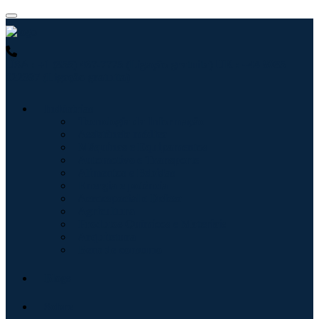
USA : +1 (855) 467-7775 (Ligação gratuita)
UK : +44 8085
022397 (Ligação gratuita)
Indústrias
Tecnologia da Informação
Assistência médica
Máquinas e Equipamentos
Automotivo e Transporte
Alimentos e Bebidas
Energia e potência
Aeroespacial e Defesa
Agricultura
Produtos Químicos e Materiais
Arquitetura
Bens de consumo
Blogs
Sobre