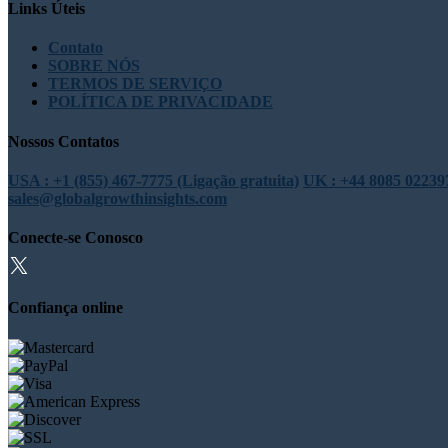
Links Úteis
Contato
SOBRE NÓS
TERMOS DE SERVIÇO
POLÍTICA DE PRIVACIDADE
Nossos Contatos
USA : +1 (855) 467-7775 (Ligação gratuita)
UK : +44 8085 022397
sales@globalgrowthinsights.com
Conecte-se Conosco
Confiança online