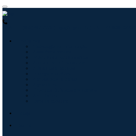
USA : +1 (855) 467-7775 (Ligação gratuita)
UK : +44 8085 022397
Indústrias
Tecnologia da Informação
Assistência médica
Máquinas e Equipamentos
Automotivo e Transporte
Alimentos e Bebidas
Energia e potência
Aeroespacial e Defesa
Agricultura
Produtos Químicos e Materiais
Arquitetura
Bens de consumo
Blogs
Sobre