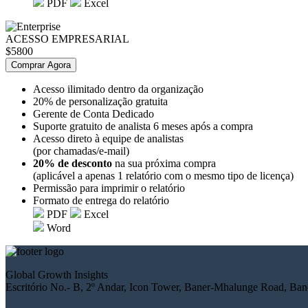
PDF
Excel
ACESSO EMPRESARIAL
$5800
Comprar Agora
Acesso ilimitado dentro da organização
20% de personalização gratuita
Gerente de Conta Dedicado
Suporte gratuito de analista 6 meses após a compra
Acesso direto à equipe de analistas
(por chamadas/e-mail)
20% de desconto
na sua próxima compra
(aplicável a apenas 1 relatório com o mesmo tipo de licença)
Permissão para imprimir o relatório
Formato de entrega do relatório
PDF
Excel
Word
Global Growth Insights
Escritório No.- B, 2º Andar, Icon Tower, Baner-Mhalunge Road, Bane