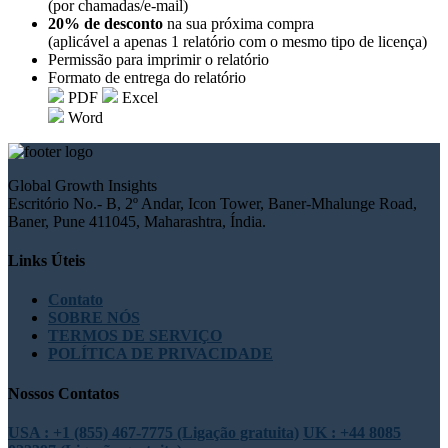
(por chamadas/e-mail)
20% de desconto
na sua próxima compra
(aplicável a apenas 1 relatório com o mesmo tipo de licença)
Permissão para imprimir o relatório
Formato de entrega do relatório
PDF
Excel
Word
Global Growth Insights
Escritório No.- B, 2º Andar, Icon Tower, Baner-Mhalunge Road,
Baner, Pune 411045, Maharashtra, Índia.
Links Úteis
Contato
SOBRE NÓS
TERMOS DE SERVIÇO
POLÍTICA DE PRIVACIDADE
Nossos Contatos
USA : +1 (855) 467-7775 (Ligação gratuita)
UK : +44 8085