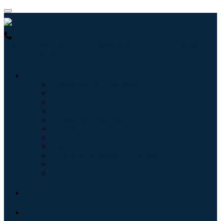
USA : +1 (855) 467-7775 (Ligação gratuita)
UK : +44 8085
022397 (Ligação gratuita)
Indústrias
Tecnologia da Informação
Assistência médica
Máquinas e Equipamentos
Automotivo e Transporte
Alimentos e Bebidas
Energia e potência
Aeroespacial e Defesa
Agricultura
Produtos Químicos e Materiais
Arquitetura
Bens de consumo
Blogs
Sobre