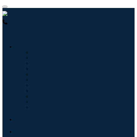
USA : +1 (855) 467-7775 (Ligação gratuita)
UK : +44 8085
022397 (Ligação gratuita)
Indústrias
Tecnologia da Informação
Assistência médica
Máquinas e Equipamentos
Automotivo e Transporte
Alimentos e Bebidas
Energia e potência
Aeroespacial e Defesa
Agricultura
Produtos Químicos e Materiais
Arquitetura
Bens de consumo
Blogs
Sobre