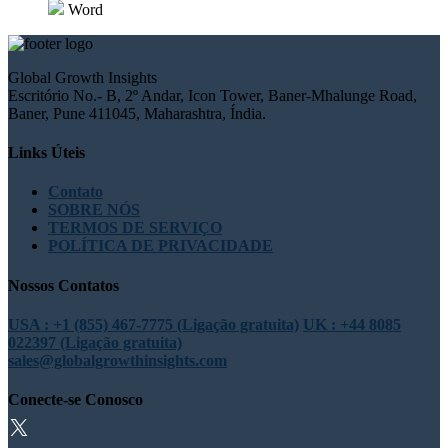
Word
Global Growth Insights
Escritório No.- B, 2º Andar, Icon Tower, Baner-Mhalunge Road,
Baner, Pune 411045, Maharashtra, Índia.
Links Úteis
Contato
SOBRE NÓS
TERMOS DE SERVIÇO
POLÍTICA DE PRIVACIDADE
Nossos Contatos
USA : +1 (855) 467-7775 (Ligação gratuita)
UK : +44 8085
022397 (Ligação gratuita)
sales@globalgrowthinsights.com
Conecte-se Conosco