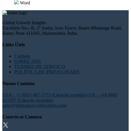
Word
Global Growth Insights
Escritório No.- B, 2º Andar, Icon Tower, Baner-Mhalunge Road,
Baner, Pune 411045, Maharashtra, Índia.
Links Úteis
Contato
SOBRE NÓS
TERMOS DE SERVIÇO
POLÍTICA DE PRIVACIDADE
Nossos Contatos
USA : +1 (855) 467-7775 (Ligação gratuita)
UK : +44 8085
022397 (Ligação gratuita)
sales@globalgrowthinsights.com
Conecte-se Conosco