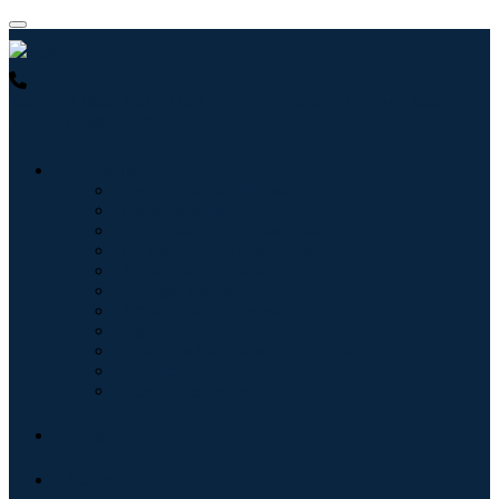
USA : +1 (855) 467-7775 (Ligação gratuita)
UK : +44 8085
022397 (Ligação gratuita)
Indústrias
Tecnologia da Informação
Assistência médica
Máquinas e Equipamentos
Automotivo e Transporte
Alimentos e Bebidas
Energia e potência
Aeroespacial e Defesa
Agricultura
Produtos Químicos e Materiais
Arquitetura
Bens de consumo
Blogs
Sobre