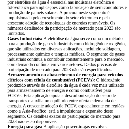
por eletrólise da água é essencial nas indústrias eletrônica e
fotovoltaica para aplicações como fabricação de semicondutores e
produção de painéis solares. A procura neste segmento é
impulsionada pelo crescimento do setor eletrónico e pela
crescente adoção de tecnologias de energias renováveis. Os
números detalhados da participação de mercado para 2023 são
limitados.
Gases Industriais:
A eletrólise da água serve como um método
para a produção de gases industriais como hidrogênio e oxigênio,
que são utilizados em diversas aplicações, incluindo soldagem,
processamento químico e terapias médicas. O segmento de gases
industriais continua a contribuir constantemente para o mercado,
com demanda contínua em vários setores. Dados precisos de
participação de mercado para 2023 não são especificados.
Armazenamento ou abastecimento de energia para veículos
elétricos com célula de combustível (FCEVs):
O hidrogénio
produzido através da eletrólise da água é cada vez mais utilizado
para armazenamento de energia e como combustível para
FCEVs. Esta aplicação apoia a descarbonização do setor de
transportes e auxilia no equilíbrio entre oferta e demanda de
energia. A crescente adoção de FCEV, especialmente em regiões
como a Ásia-Pacífico, está a impulsionar a expansão deste
segmento. Os detalhes exatos da participação de mercado para
2023 não estão disponíveis.
Energia para gás:
A aplicação power-to-gas envolve a