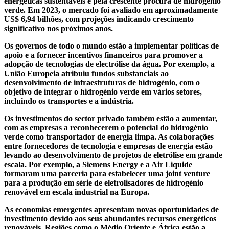
energéticas sustentáveis ​​e pela crescente procura de hidrogénio
verde. Em 2023, o mercado foi avaliado em aproximadamente
US$ 6,94 bilhões, com projeções indicando crescimento
significativo nos próximos anos.
Os governos de todo o mundo estão a implementar políticas de
apoio e a fornecer incentivos financeiros para promover a
adopção de tecnologias de electrólise da água. Por exemplo, a
União Europeia atribuiu fundos substanciais ao
desenvolvimento de infraestruturas de hidrogénio, com o
objetivo de integrar o hidrogénio verde em vários setores,
incluindo os transportes e a indústria.
Os investimentos do sector privado também estão a aumentar,
com as empresas a reconhecerem o potencial do hidrogénio
verde como transportador de energia limpa. As colaborações
entre fornecedores de tecnologia e empresas de energia estão
levando ao desenvolvimento de projetos de eletrólise em grande
escala. Por exemplo, a Siemens Energy e a Air Liquide
formaram uma parceria para estabelecer uma joint venture
para a produção em série de eletrolisadores de hidrogénio
renovável em escala industrial na Europa.
As economias emergentes apresentam novas oportunidades de
investimento devido aos seus abundantes recursos energéticos
renováveis. Regiões como o Médio Oriente e África estão a