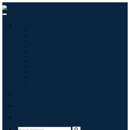
Indústrias
Tecnologia da Informação
Assistência médica
Máquinas e Equipamentos
Automotivo e Transporte
Alimentos e Bebidas
Energia e potência
Aeroespacial e Defesa
Agricultura
Produtos Químicos e Materiais
Arquitetura
Bens de consumo
Blogs
Sobre
Contato