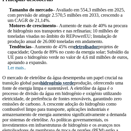
Tamanho do mercado
– Avaliado em 554,3 milhões em 2025,
com previsão de atingir 2.570,5 milhões em 2033, crescendo a
um CAGR de 21,14%.
Motores de crescimento
– Aumento de mais de 40% na procura
de hidrogénio nos transportes e nas refinarias; 10 milhões de
toneladas visadas no âmbito do REPowerEU; Instalação de
produção anual de 26.000 toneladas em andamento.
Tendências
– Aumento de 45% em
eletrolisador
projetos de
capacidade; Queda de 89% no custo da energia solar; Subsídio da
UE para o hidrogénio verde no valor de 4,6 mil milhões de euros,
apoiando a expansão.
Ler mais..
O mercado de eletrólise da água desempenha um papel crucial na
transição global para
hidrogênio verde
produção, oferecendo uma
fonte de energia limpa e sustentável. A eletrólise da água é o
processo de divisão da água em hidrogénio e oxigénio utilizando
eletricidade, de preferência de fontes renováveis, garantindo zero
emissões de carbono. A crescente adoção do hidrogênio como
combustível limpo para transporte, aplicações industriais e
armazenamento de energia aumentou significativamente a demanda
por sistemas de eletrólise. As políticas governamentais, os
investimentos em infraestruturas de hidrogénio e os avanços nos
eletrolisadores de membrana de troca de protões (PEM) estão a