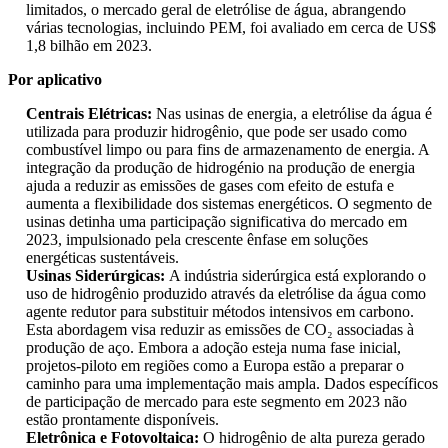
limitados, o mercado geral de eletrólise de água, abrangendo
várias tecnologias, incluindo PEM, foi avaliado em cerca de US$
1,8 bilhão em 2023.
Por aplicativo
Centrais Elétricas:
Nas usinas de energia, a eletrólise da água é
utilizada para produzir hidrogênio, que pode ser usado como
combustível limpo ou para fins de armazenamento de energia. A
integração da produção de hidrogénio na produção de energia
ajuda a reduzir as emissões de gases com efeito de estufa e
aumenta a flexibilidade dos sistemas energéticos. O segmento de
usinas detinha uma participação significativa do mercado em
2023, impulsionado pela crescente ênfase em soluções
energéticas sustentáveis.
Usinas Siderúrgicas:
A indústria siderúrgica está explorando o
uso de hidrogênio produzido através da eletrólise da água como
agente redutor para substituir métodos intensivos em carbono.
Esta abordagem visa reduzir as emissões de CO₂ associadas à
produção de aço. Embora a adoção esteja numa fase inicial,
projetos-piloto em regiões como a Europa estão a preparar o
caminho para uma implementação mais ampla. Dados específicos
de participação de mercado para este segmento em 2023 não
estão prontamente disponíveis.
Eletrônica e Fotovoltaica:
O hidrogênio de alta pureza gerado