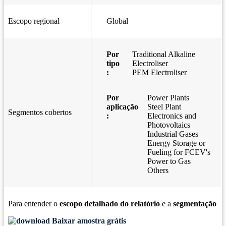
Escopo regional
Global
Por
Traditional Alkaline
tipo
Electroliser
:
PEM Electroliser
Por
Power Plants
aplicação
Steel Plant
Segmentos cobertos
:
Electronics and
Photovoltaics
Industrial Gases
Energy Storage or
Fueling for FCEV's
Power to Gas
Others
Para entender o
escopo detalhado do relatório
e a
segmentação
Baixar amostra grátis