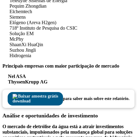
Teledyne Sistemas de Energia
Pequim Zhongdian
Elchemtech
Siemens
Elógeno (Areva H2gen)
718º Instituto de Pesquisa do CSIC
Solução EM
McPhy
ShaanXi HuaQin
Suzhou Jingli
Hidrogenia
Principais empresas com maior participação de mercado
Nel ASA
ThyssenKrupp AG
Baixar amostra grátis
para saber mais sobre este relatório.
Análise e oportunidades de investimento
O mercado de eletrólise da água está a atrair investimentos
substanciais, impulsionados pela mudança global para soluções