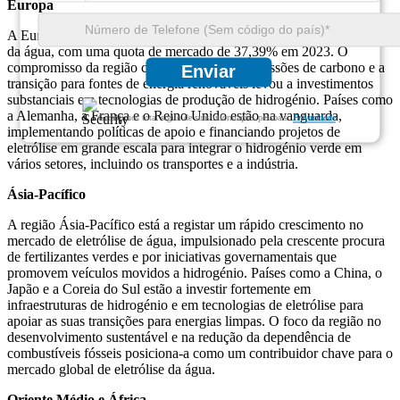
Europa
A Europa é um interveniente significativo no mercado de eletrólise
da água, com uma quota de mercado de 37,39% em 2023. O
compromisso da região com a redução das emissões de carbono e a
Enviar
transição para fontes de energia renováveis ​​levou a investimentos
substanciais em tecnologias de produção de hidrogénio. Países como
a Alemanha, a França e o Reino Unido estão na vanguarda,
Garantimos total sigilo de suas informações pessoais.
Privacidade
implementando políticas de apoio e financiando projetos de
eletrólise em grande escala para integrar o hidrogénio verde em
vários setores, incluindo os transportes e a indústria.
Ásia-Pacífico
A região Ásia-Pacífico está a registar um rápido crescimento no
mercado de eletrólise de água, impulsionado pela crescente procura
de fertilizantes verdes e por iniciativas governamentais que
promovem veículos movidos a hidrogénio. Países como a China, o
Japão e a Coreia do Sul estão a investir fortemente em
infraestruturas de hidrogénio e em tecnologias de eletrólise para
apoiar as suas transições para energias limpas. O foco da região no
desenvolvimento sustentável e na redução da dependência de
combustíveis fósseis posiciona-a como um contribuidor chave para o
mercado global de eletrólise da água.
Oriente Médio e África