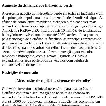
Aumento da demanda por hidrogênio verde
A crescente adoção do hidrogênio verde em todas as indústrias é um
dos principais impulsionadores do mercado de eletrólise da água. As
células de combustível movidas a hidrogênio são cada vez mais
utilizadas em transportes, aplicações industriais e geração de energia.
A iniciativa REPowerEU visa produzir 10 milhões de toneladas de
hidrogénio renovável anualmente até 2030, acelerando a procura
pela tecnologia de eletrólise. Além disso, as principais empresas de
petróleo e gás, incluindo a BP e a Shell, estão a investir em projectos
de electrólise para descarbonizar refinarias e indústrias químicas. O
setor automóvel também está a fazer a transição para veículos
movidos a hidrogénio, com a Toyota, Hyundai e BMW a
expandirem os seus portefólios de veículos com células de
combustível a hidrogénio.
Restrições de mercado
"
Altos custos de capital de sistemas de eletrólise
"
O elevado investimento inicial necessário para instalações de
eletrólise continua a ser uma grande barreira à expansão do
mercado. Os eletrolisadores de grande escala custam entre US$ 500
e US$ 1.000 por quilowatt, limitando a adoção nas economias em
desenvolvimento. Além disso, a falta de infraestrutura para