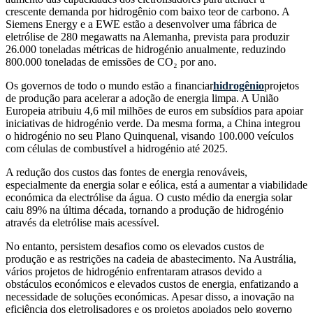
crescente demanda por hidrogênio com baixo teor de carbono. A
Siemens Energy e a EWE estão a desenvolver uma fábrica de
eletrólise de 280 megawatts na Alemanha, prevista para produzir
26.000 toneladas métricas de hidrogénio anualmente, reduzindo
800.000 toneladas de emissões de CO₂ por ano.
Os governos de todo o mundo estão a financiar
hidrogênio
projetos
de produção para acelerar a adoção de energia limpa. A União
Europeia atribuiu 4,6 mil milhões de euros em subsídios para apoiar
iniciativas de hidrogénio verde. Da mesma forma, a China integrou
o hidrogénio no seu Plano Quinquenal, visando 100.000 veículos
com células de combustível a hidrogénio até 2025.
A redução dos custos das fontes de energia renováveis,
especialmente da energia solar e eólica, está a aumentar a viabilidade
económica da electrólise da água. O custo médio da energia solar
caiu 89% na última década, tornando a produção de hidrogénio
através da eletrólise mais acessível.
No entanto, persistem desafios como os elevados custos de
produção e as restrições na cadeia de abastecimento. Na Austrália,
vários projetos de hidrogénio enfrentaram atrasos devido a
obstáculos económicos e elevados custos de energia, enfatizando a
necessidade de soluções económicas. Apesar disso, a inovação na
eficiência dos eletrolisadores e os projetos apoiados pelo governo