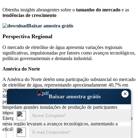
Obtenha insights abrangentes sobre o
tamanho do mercado
e as
tendências de crescimento
Baixar amostra grátis
Perspectiva Regional
O mercado de eletrólise de água apresenta variações regionais
significativas, impulsionadas por fatores como avanços tecnológicos,
políticas governamentais e demanda industrial.
América do Norte
A América do Norte detém uma participação substancial no mercado
de eletrólise de água, representando aproximadamente 40,7% em
2024. Este domínio é atribuído à forte presença de fabricantes
×
Baixar amostra grátis
líderes e a políticas governamentais favoráveis ​​que promovem a
produção de hidrogénio verde. Países como os EUA e o Canadá
hospedam grandes instalações de produção de participantes
importantes, incluindo Proton OnSite, Peak Scientific e Teledyne
Energy Systems. Extensos esforços de pesquisa e desenvolvimento
nesta região levaram a avanços tecnológicos, aumentando a
eficiência e a relação custo-benefício do processo de eletrólise.