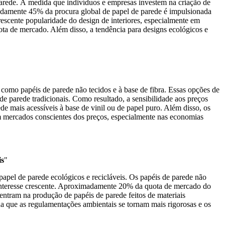
arede. À medida que indivíduos e empresas investem na criação de
madamente 45% da procura global de papel de parede é impulsionada
scente popularidade do design de interiores, especialmente em
ta de mercado. Além disso, a tendência para designs ecológicos e
 como papéis de parede não tecidos e à base de fibra. Essas opções de
de parede tradicionais. Como resultado, a sensibilidade aos preços
 mais acessíveis à base de vinil ou de papel puro. Além disso, os
em mercados conscientes dos preços, especialmente nas economias
is
"
papel de parede ecológicos e recicláveis. Os papéis de parede não
o interesse crescente. Aproximadamente 20% da quota de mercado do
ntram na produção de papéis de parede feitos de materiais
a que as regulamentações ambientais se tornam mais rigorosas e os