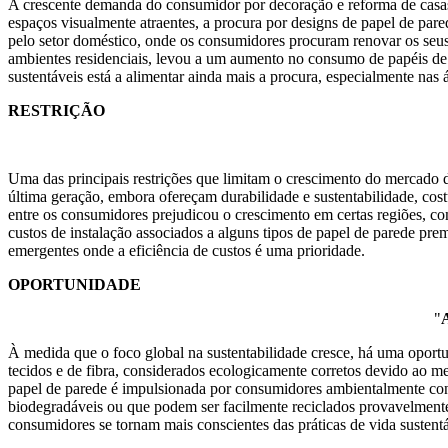
A crescente demanda do consumidor por decoração e reforma de casas
espaços visualmente atraentes, a procura por designs de papel de pa
pelo setor doméstico, onde os consumidores procuram renovar os seus
ambientes residenciais, levou a um aumento no consumo de papéis de 
sustentáveis ​​está a alimentar ainda mais a procura, especialmente nas
RESTRIÇÃO
Uma das principais restrições que limitam o crescimento do mercado d
última geração, embora ofereçam durabilidade e sustentabilidade, cost
entre os consumidores prejudicou o crescimento em certas regiões, c
custos de instalação associados a alguns tipos de papel de parede pr
emergentes onde a eficiência de custos é uma prioridade.
OPORTUNIDADE
"
A
À medida que o foco global na sustentabilidade cresce, há uma oportun
tecidos e de fibra, considerados ecologicamente corretos devido ao 
papel de parede é impulsionada por consumidores ambientalmente cons
biodegradáveis ​​ou que podem ser facilmente reciclados provavelmen
consumidores se tornam mais conscientes das práticas de vida sustentá