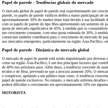
Papel de parede - Tendências globais do mercado
O mercado global de papel de parede está experimentando um crescimen
parede, os papéis de parede vinílicos detêm a maior participação de
aproximadamente 30% do market share total devido à sua facilidade d
com os papéis de parede do tipo fibra apresentando um aumento de p
quota de mercado significativa de 45%, à medida que os consumidores 
um crescimento constante, com uma quota estimada de 30%, à medida q
comerciais também contribuem para o crescimento do mercado de papé
nos mercados emergentes, particularmente na região Ásia-Pacífico, o
Papel de parede - Dinâmica do mercado global
O mercado de papel de parede está sendo impulsionado por diversas 
como na região Ásia-Pacífico, é um dos principais factores que contr
de 40% nos próximos anos. Além disso, a tendência crescente de suste
tecidos e de fibra, prevendo-se que a procura aumente 20%. O mercado
e complexos, apelando a um público mais vasto. A tendência crescent
papel de parede exclusivos. No entanto, o mercado enfrenta desafios
poderá dificultar o crescimento em aproximadamente 10% em alguma
MOTORISTA