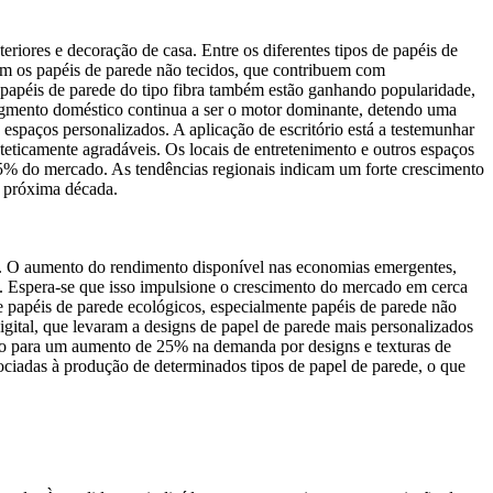
iores e decoração de casa. Entre os diferentes tipos de papéis de
êm os papéis de parede não tecidos, que contribuem com
 papéis de parede do tipo fibra também estão ganhando popularidade,
egmento doméstico continua a ser o motor dominante, detendo uma
espaços personalizados. A aplicação de escritório está a testemunhar
eticamente agradáveis. Os locais de entretenimento e outros espaços
5% do mercado. As tendências regionais indicam um forte crescimento
a próxima década.
to. O aumento do rendimento disponível nas economias emergentes,
de. Espera-se que isso impulsione o crescimento do mercado em cerca
e papéis de parede ecológicos, especialmente papéis de parede não
gital, que levaram a designs de papel de parede mais personalizados
indo para um aumento de 25% na demanda por designs e texturas de
ociadas à produção de determinados tipos de papel de parede, o que