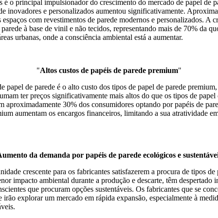
 é o principal impulsionador do crescimento do mercado de papel de p
rede inovadores e personalizados aumentou significativamente. Aproxi
 espaços com revestimentos de parede modernos e personalizados. A cre
parede à base de vinil e não tecidos, representando mais de 70% da quo
 áreas urbanas, onde a consciência ambiental está a aumentar.
"
Altos custos de papéis de parede premium
"
e papel de parede é o alto custo dos tipos de papel de parede premium,
umam ter preços significativamente mais altos do que os tipos de papel 
om aproximadamente 30% dos consumidores optando por papéis de parede
emium aumentam os encargos financeiros, limitando a sua atratividade 
umento da demanda por papéis de parede ecológicos e sustentáve
idade crescente para os fabricantes satisfazerem a procura de tipos de 
menor impacto ambiental durante a produção e descarte, têm despertad
cientes que procuram opções sustentáveis. Os fabricantes que se conce
te irão explorar um mercado em rápida expansão, especialmente à medid
veis.