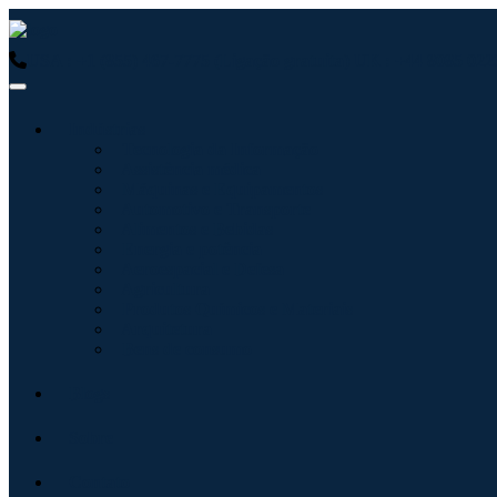
USA : +1 (855) 467-7775 (Ligação gratuita)
UK : +44 8085 0223
Indústrias
Tecnologia da Informação
Assistência médica
Máquinas e Equipamentos
Automotivo e Transporte
Alimentos e Bebidas
Energia e potência
Aeroespacial e Defesa
Agricultura
Produtos Químicos e Materiais
Arquitetura
Bens de consumo
Blogs
Sobre
Contato