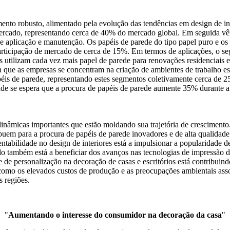
to robusto, alimentado pela evolução das tendências em design de inter
 mercado, representando cerca de 40% do mercado global. Em seguida v
e aplicação e manutenção. Os papéis de parede do tipo papel puro e os
articipação de mercado de cerca de 15%. Em termos de aplicações, o s
utilizam cada vez mais papel de parede para renovações residenciais e 
ue as empresas se concentram na criação de ambientes de trabalho est
is de parede, representando estes segmentos coletivamente cerca de 2
nde se espera que a procura de papéis de parede aumente 35% durante 
dinâmicas importantes que estão moldando sua trajetória de crescimen
ibuem para a procura de papéis de parede inovadores e de alta qualida
ntabilidade no design de interiores está a impulsionar a popularidade d
 também está a beneficiar dos avanços nas tecnologias de impressão di
e de personalização na decoração de casas e escritórios está contribu
 como os elevados custos de produção e as preocupações ambientais ass
s regiões.
"
Aumentando o interesse do consumidor na decoração da casa
"