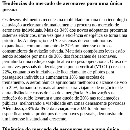
Tendências do mercado de aeronaves para uma única
pessoa
Os desenvolvimentos recentes na mobilidade urbana e na tecnologia
da aviação aceleraram dramaticamente a procura no mercado de
aeronaves individuais. Mais de 34% dos novos adoptantes procuram
sistemas eléctricos, uma vez que a eficiência energética se torna uma
prioridade. A integração de IA e sistemas de voo autónomos
expandiu-se, com um aumento de 27% no interesse entre os
consumidores da aviação privada. Materiais compósitos leves estão
sendo adotados por mais de 30% dos fabricantes de aeronaves,
permitindo uma redução significativa no peso operacional. O uso de
aeronaves pessoais de decolagem e pouso vertical (VTOL) cresceu
22%, enquanto as iniciativas de licenciamento de pilotos para
passageiros individuais aumentaram 18% nas escolas de
treinamento. A aerodinâmica aprimorada melhorou o alcance de voo
em 25%, tornando-os mais atraentes para viajantes de negócios de
curta distância e casos de uso de emergência. As inovações na
redução do ruído levaram a uma queda de 20% nas reclamações
públicas, melhorando a viabilidade em zonas densamente povoadas.
Além disso, 28% da I&D da aviação em 2024 foi atribuída
especificamente a protótipos de aeronaves pessoais, demonstrando
um interesse institucional crescente.
Dinâmica do mercado de aeronaves para uma única