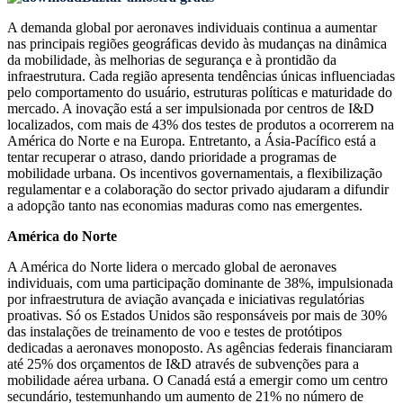
A demanda global por aeronaves individuais continua a aumentar
nas principais regiões geográficas devido às mudanças na dinâmica
da mobilidade, às melhorias de segurança e à prontidão da
infraestrutura. Cada região apresenta tendências únicas influenciadas
pelo comportamento do usuário, estruturas políticas e maturidade do
mercado. A inovação está a ser impulsionada por centros de I&D
localizados, com mais de 43% dos testes de produtos a ocorrerem na
América do Norte e na Europa. Entretanto, a Ásia-Pacífico está a
tentar recuperar o atraso, dando prioridade a programas de
mobilidade urbana. Os incentivos governamentais, a flexibilização
regulamentar e a colaboração do sector privado ajudaram a difundir
a adopção tanto nas economias maduras como nas emergentes.
América do Norte
A América do Norte lidera o mercado global de aeronaves
individuais, com uma participação dominante de 38%, impulsionada
por infraestrutura de aviação avançada e iniciativas regulatórias
proativas. Só os Estados Unidos são responsáveis ​​por mais de 30%
das instalações de treinamento de voo e testes de protótipos
dedicadas a aeronaves monoposto. As agências federais financiaram
até 25% dos orçamentos de I&D através de subvenções para a
mobilidade aérea urbana. O Canadá está a emergir como um centro
secundário, testemunhando um aumento de 21% no número de