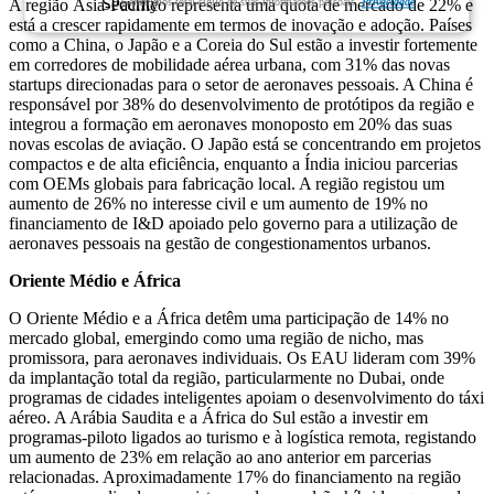
Garantimos total sigilo de suas informações pessoais.
Privacidade
A região Ásia-Pacífico representa uma quota de mercado de 22% e
está a crescer rapidamente em termos de inovação e adoção. Países
como a China, o Japão e a Coreia do Sul estão a investir fortemente
em corredores de mobilidade aérea urbana, com 31% das novas
startups direcionadas para o setor de aeronaves pessoais. A China é
responsável por 38% do desenvolvimento de protótipos da região e
integrou a formação em aeronaves monoposto em 20% das suas
novas escolas de aviação. O Japão está se concentrando em projetos
compactos e de alta eficiência, enquanto a Índia iniciou parcerias
com OEMs globais para fabricação local. A região registou um
aumento de 26% no interesse civil e um aumento de 19% no
financiamento de I&D apoiado pelo governo para a utilização de
aeronaves pessoais na gestão de congestionamentos urbanos.
Oriente Médio e África
O Oriente Médio e a África detêm uma participação de 14% no
mercado global, emergindo como uma região de nicho, mas
promissora, para aeronaves individuais. Os EAU lideram com 39%
da implantação total da região, particularmente no Dubai, onde
programas de cidades inteligentes apoiam o desenvolvimento do táxi
aéreo. A Arábia Saudita e a África do Sul estão a investir em
programas-piloto ligados ao turismo e à logística remota, registando
um aumento de 23% em relação ao ano anterior em parcerias
relacionadas. Aproximadamente 17% do financiamento na região