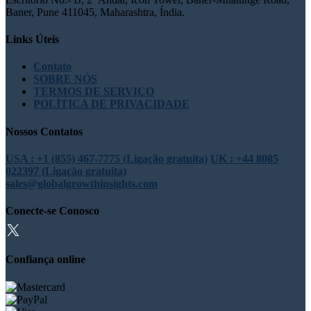
Baner, Pune 411045, Maharashtra, Índia.
Links Úteis
Contato
SOBRE NÓS
TERMOS DE SERVIÇO
POLÍTICA DE PRIVACIDADE
Nossos Contatos
USA : +1 (855) 467-7775 (Ligação gratuita)
UK : +44 8085
022397 (Ligação gratuita)
sales@globalgrowthinsights.com
Conecte-se Conosco
Confiança online