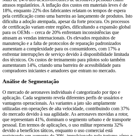
atrasos regulatórios. A inflação dos custos em materiais leves é de
18%, enquanto 22% dos fabricantes relatam os tempos de espera
pela certificação como uma barreira ao lançamento de produtos. Isto
dificulta a adoção atempada, apesar da forte procura. Os processos
de certificação variam entre regiões, dificultando a expansão global
para os OEMs – cerca de 20% enfrentam inconsistências que
atrasam as vendas internacionais. Os elevados requisitos de
manutenção e a falta de protocolos de reparação padronizados
aumentam a complexidade para os consumidores, com 17% a
enfrentar interrupções de serviço devido à disponibilidade limitada
dos técnicos. Os custos de treinamento para pilotos solo também
aumentaram 14%, criando uma barreira de acessibilidade para
compradores iniciantes e amadores que entram no mercado.
Análise de Segmentação
O mercado de aeronaves individuais é categorizado por tipo e
aplicação. Cada segmento revela diferentes perfis de usuários e
vantagens operacionais. As variantes a jato são amplamente
utilizadas em operações de alta velocidade, contribuindo com 37%
do mercado devido à sua agilidade. As aeronaves movidas a rotor,
que representam 41%, dominam o segmento urbano e de transporte
pessoal. Em termos de aplicações, o uso militar representa 32%
devido a benefícios táticos, enquanto o uso comercial está
registrando um aumento de 29%, impulsionado pelo turismo aéreo e