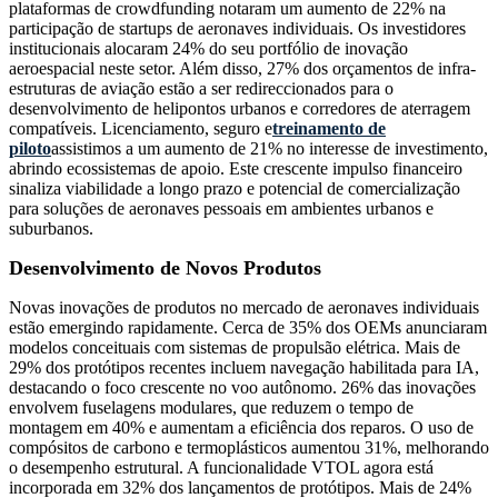
plataformas de crowdfunding notaram um aumento de 22% na
participação de startups de aeronaves individuais. Os investidores
institucionais alocaram 24% do seu portfólio de inovação
aeroespacial neste setor. Além disso, 27% dos orçamentos de infra-
estruturas de aviação estão a ser redireccionados para o
desenvolvimento de helipontos urbanos e corredores de aterragem
compatíveis. Licenciamento, seguro e
treinamento de
piloto
assistimos a um aumento de 21% no interesse de investimento,
abrindo ecossistemas de apoio. Este crescente impulso financeiro
sinaliza viabilidade a longo prazo e potencial de comercialização
para soluções de aeronaves pessoais em ambientes urbanos e
suburbanos.
Desenvolvimento de Novos Produtos
Novas inovações de produtos no mercado de aeronaves individuais
estão emergindo rapidamente. Cerca de 35% dos OEMs anunciaram
modelos conceituais com sistemas de propulsão elétrica. Mais de
29% dos protótipos recentes incluem navegação habilitada para IA,
destacando o foco crescente no voo autônomo. 26% das inovações
envolvem fuselagens modulares, que reduzem o tempo de
montagem em 40% e aumentam a eficiência dos reparos. O uso de
compósitos de carbono e termoplásticos aumentou 31%, melhorando
o desempenho estrutural. A funcionalidade VTOL agora está
incorporada em 32% dos lançamentos de protótipos. Mais de 24%