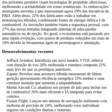
dos próximos produtos visam tecnologias de propulsão silenciosas,
melhorando a aceitabilidade em zonas residenciais. As embarcações
monoposto movidas a jato representam agora 19% das iniciativas de
P&D. Além disso, 22% dos fabricantes estão a trabalhar em
motorizações híbridas, combinando fontes de energia elétrica e de
combustível. As inovações também visam a segurança pessoal, com
27% das novas entradas integrando sistemas de pára-quedas
automáticos ou de ejeção. No geral, o ecossistema está passando por
uma rápida evolução, com prazos de produtos reduzidos em mais de
18% devido às ferramentas ágeis de prototipagem e simulação.
Desenvolvimentos recentes
JetPack Aviation: Introduziu um novo modelo VTOL elétrico
com duração de voo 28% melhorada e estrutura composta 22%
mais leve do que os protótipos anteriores.
Zapata: Revelou uma aeronave híbrida monoposto de última
geração apresentando eficiência energética 33% melhor e uma
estrutura modular que aumenta a adaptabilidade.
Martin Aircraft Co: atualizou seu projeto de jato para incluir uso
de combustível 26% mais eficiente e IA integrada para evitar
colisões.
Fusion Flight: Lançou um sistema de navegação autônomo com
melhoria de precisão de 24%, melhorando voos individuais
seguros em condições diurnas e noturnas.