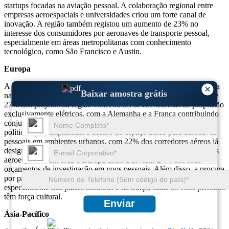
startups focadas na aviação pessoal. A colaboração regional entre
empresas aeroespaciais e universidades criou um forte canal de
inovação. A região também registou um aumento de 23% no
interesse dos consumidores por aeronaves de transporte pessoal,
especialmente em áreas metropolitanas com conhecimento
tecnológico, como São Francisco e Austin.
Europa
A Europa detém 26% da quota total de mercado e é altamente ativa
×
Baixar amostra grátis
na promoção da aviação orientada para a sustentabilidade. Mais de
27% dos projetos na região concentram-se em sistemas de propulsão
exclusivamente elétricos, com a Alemanha e a França contribuindo
conjuntamente com 35% dos programas piloto. A UE introduziu
políticas que simplificam o acesso ao espaço aéreo para aeronaves
pessoais em ambientes urbanos, com 22% dos corredores aéreos já
designados para testes a baixa altitude. Os principais intervenientes
aeroespaciais em toda a Europa estão a investir 24% dos seus
orçamentos de investigação em voos pessoais. Além disso, a procura
por parte dos utilizadores recreativos cresceu 18% ano após ano,
especialmente nos países nórdicos e na Suíça, onde os voos privados
têm força cultural.
Enviar
Ásia-Pacífico