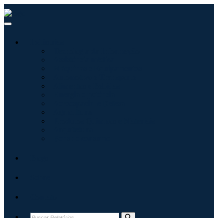
Indústrias
Tecnologia da Informação
Assistência médica
Máquinas e Equipamentos
Automotivo e Transporte
Alimentos e Bebidas
Energia e potência
Aeroespacial e Defesa
Agricultura
Produtos Químicos e Materiais
Arquitetura
Bens de consumo
Blogs
Sobre
Contato