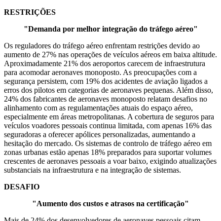
RESTRIÇÕES
"Demanda por melhor integração do tráfego aéreo"
Os reguladores do tráfego aéreo enfrentam restrições devido ao
aumento de 27% nas operações de veículos aéreos em baixa altitude.
Aproximadamente 21% dos aeroportos carecem de infraestrutura
para acomodar aeronaves monoposto. As preocupações com a
segurança persistem, com 19% dos acidentes de aviação ligados a
erros dos pilotos em categorias de aeronaves pequenas. Além disso,
24% dos fabricantes de aeronaves monoposto relatam desafios no
alinhamento com as regulamentações atuais do espaço aéreo,
especialmente em áreas metropolitanas. A cobertura de seguros para
veículos voadores pessoais continua limitada, com apenas 16% das
seguradoras a oferecer apólices personalizadas, aumentando a
hesitação do mercado. Os sistemas de controlo de tráfego aéreo em
zonas urbanas estão apenas 18% preparados para suportar volumes
crescentes de aeronaves pessoais a voar baixo, exigindo atualizações
substanciais na infraestrutura e na integração de sistemas.
DESAFIO
"Aumento dos custos e atrasos na certificação"
Mais de 24% dos desenvolvedores de aeronaves pessoais citam