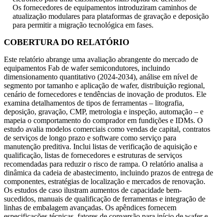
Os fornecedores de equipamentos introduziram caminhos de
atualização modulares para plataformas de gravação e deposição
para permitir a migração tecnológica em fases.
COBERTURA DO RELATÓRIO
Este relatório abrange uma avaliação abrangente do mercado de
equipamentos Fab de wafer semicondutores, incluindo
dimensionamento quantitativo (2024-2034), análise em nível de
segmento por tamanho e aplicação de wafer, distribuição regional,
cenário de fornecedores e tendências de inovação de produtos. Ele
examina detalhamentos de tipos de ferramentas – litografia,
deposição, gravação, CMP, metrologia e inspeção, automação – e
mapeia o comportamento do comprador em fundições e IDMs. O
estudo avalia modelos comerciais como vendas de capital, contratos
de serviços de longo prazo e software como serviço para
manutenção preditiva. Inclui listas de verificação de aquisição e
qualificação, listas de fornecedores e estruturas de serviços
recomendadas para reduzir o risco de rampa. O relatório analisa a
dinâmica da cadeia de abastecimento, incluindo prazos de entrega de
componentes, estratégias de localização e mercados de renovação.
Os estudos de caso ilustram aumentos de capacidade bem-
sucedidos, manuais de qualificação de ferramentas e integração de
linhas de embalagem avançadas. Os apêndices fornecem
especificações técnicas, fatores de conversão para início de wafer e