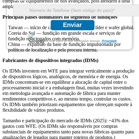
compras de equipamentos de nós avançados, pois atendem a uma
ampla demanda sem fábrica em nós lógicos e especializados.)
Principais países dominantes no segmento de fundições
Enviar
Taiwan — início de capacidade de fundição líder e wafer global.
Coreia do Sul — fundição em grande escala e serviços de
fundição relacionados com memória.
Garantimos total sigilo de suas informações pessoais.
Privacidade
China — expansão da base de fundição impulsionada por
políticas de localização e pela procura interna.
Fabricantes de dispositivos integrados (IDMs)
Os IDMs investem em WFE para integrar verticalmente a produção
de dispositivos lógicos, analógicos, de memória e de energia. Os
IDMs concentram-se em equilibrar a alocação de capital entre o
processamento inicial e a embalagem final, muitas vezes investindo
em metrologia avançada e automação de fábrica para manter
rendimentos competitivos e, ao mesmo tempo, controlar os custos.
Os IDMs também priorizam equipamentos que ofereçam suporte à
flexibilidade de vários produtos.
Tamanho e participação do mercado de IDMs (2025): ~43% dos
gastos com WFE. (Os IDMs são responsáveis ​​por compras
substanciais de equipamentos tanto para novas fábricas quanto para
atualizações de legados para manter roteiros de produtos.)