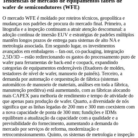
Tendências de mercado de equipamentos fabris de
wafer de semicondutores (WFE)
O mercado WFE é moldado por roteiros técnicos, geopolítica e
mudanças nos padrões de procura do mercado final. Primeiro, a
litografia e a inspeção continuam a atrair atenção descomunal: a
adoção contínua de imersão EUV e estratégias de padrões múltiplos
mantêm longos prazos de entrega para sistemas de alto NA e
metrologia associada. Em segundo lugar, os investimentos
avançados em embalagens – fan-out, co-packaging, integração
2,5D/3D – estão redirecionando os gastos do processamento puro de
wafer para ferramentas de back-end e coopack, expandindo
categorias de equipamentos endereçáveis ​​(fixadores de moldes,
testadores de nível de wafer, manuseio de painéis). Terceiro, a
demanda por automação e orquestração de fábrica (sistemas
automáticos de manuseio de materiais, análises em toda a fábrica,
manutenção preditiva) está aumentando, com as fábricas alocando
mais CAPEX para melhoria de rendimento e tempo de atividade do
que apenas para produção de wafer. Quarto, a diversidade de nós
significa que as linhas legadas de 200 mm e 300 mm coexistem com
a nova capacidade de ponta de 300 mm; fundições e IDMs
equilibram a atualização da capacidade com a qualidade e a
previsibilidade do fornecimento, aumentando a demanda do
mercado por serviços de reforma, modernização e
retrocomissionamento. Quinto, os sistemas de metrologia e inspeção