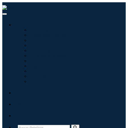
Indústrias
Tecnologia da Informação
Assistência médica
Máquinas e Equipamentos
Automotivo e Transporte
Alimentos e Bebidas
Energia e potência
Aeroespacial e Defesa
Agricultura
Produtos Químicos e Materiais
Arquitetura
Bens de consumo
Blogs
Sobre
Contato