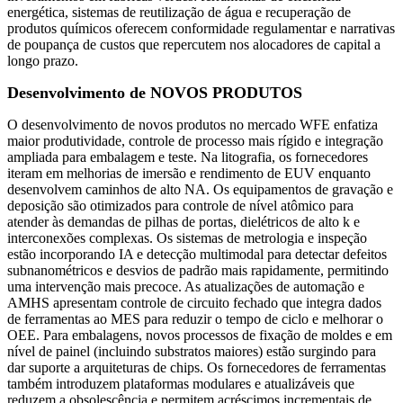
energética, sistemas de reutilização de água e recuperação de
produtos químicos oferecem conformidade regulamentar e narrativas
de poupança de custos que repercutem nos alocadores de capital a
longo prazo.
Desenvolvimento de NOVOS PRODUTOS
O desenvolvimento de novos produtos no mercado WFE enfatiza
maior produtividade, controle de processo mais rígido e integração
ampliada para embalagem e teste. Na litografia, os fornecedores
iteram em melhorias de imersão e rendimento de EUV enquanto
desenvolvem caminhos de alto NA. Os equipamentos de gravação e
deposição são otimizados para controle de nível atômico para
atender às demandas de pilhas de portas, dielétricos de alto k e
interconexões complexas. Os sistemas de metrologia e inspeção
estão incorporando IA e detecção multimodal para detectar defeitos
subnanométricos e desvios de padrão mais rapidamente, permitindo
uma intervenção mais precoce. As atualizações de automação e
AMHS apresentam controle de circuito fechado que integra dados
de ferramentas ao MES para reduzir o tempo de ciclo e melhorar o
OEE. Para embalagens, novos processos de fixação de moldes e em
nível de painel (incluindo substratos maiores) estão surgindo para
dar suporte a arquiteturas de chips. Os fornecedores de ferramentas
também introduzem plataformas modulares e atualizáveis ​​que
reduzem a obsolescência e permitem acréscimos incrementais de