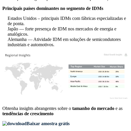
Principais países dominantes no segmento de IDMs
Estados Unidos – principais IDMs com fábricas especializadas e
de ponta.
Japão — forte presença de IDM nos mercados de energia e
analógicos.
Alemanha — Atividade IDM em soluções de semicondutores
industriais e automotivos.
USD 20.39 Bn
25%
USD 14.68 Bn
18%
USD 39.15 Bn
48%
USD 7.35 Bn
9%
Obtenha insights abrangentes sobre o
tamanho do mercado
e as
tendências de crescimento
Baixar amostra grátis