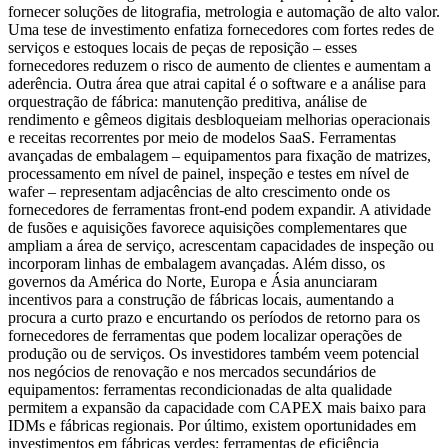
fornecer soluções de litografia, metrologia e automação de alto valor.
Uma tese de investimento enfatiza fornecedores com fortes redes de
serviços e estoques locais de peças de reposição – esses
fornecedores reduzem o risco de aumento de clientes e aumentam a
aderência. Outra área que atrai capital é o software e a análise para
orquestração de fábrica: manutenção preditiva, análise de
rendimento e gêmeos digitais desbloqueiam melhorias operacionais
e receitas recorrentes por meio de modelos SaaS. Ferramentas
avançadas de embalagem – equipamentos para fixação de matrizes,
processamento em nível de painel, inspeção e testes em nível de
wafer – representam adjacências de alto crescimento onde os
fornecedores de ferramentas front-end podem expandir. A atividade
de fusões e aquisições favorece aquisições complementares que
ampliam a área de serviço, acrescentam capacidades de inspeção ou
incorporam linhas de embalagem avançadas. Além disso, os
governos da América do Norte, Europa e Ásia anunciaram
incentivos para a construção de fábricas locais, aumentando a
procura a curto prazo e encurtando os períodos de retorno para os
fornecedores de ferramentas que podem localizar operações de
produção ou de serviços. Os investidores também veem potencial
nos negócios de renovação e nos mercados secundários de
equipamentos: ferramentas recondicionadas de alta qualidade
permitem a expansão da capacidade com CAPEX mais baixo para
IDMs e fábricas regionais. Por último, existem oportunidades em
investimentos em fábricas verdes: ferramentas de eficiência