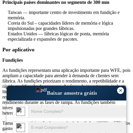
Principais países dominantes no segmento de 300 mm
Taiwan — importante centro de investimento em fundição e
memória.
Coreia do Sul – capacidades líderes de memória e lógica
impulsionadas por grandes fábricas.
Estados Unidos — fábricas lógicas de ponta, memória
especializada e expansões de pacotes.
Por aplicativo
Fundições
As fundições representam uma aplicação importante para WFE, pois
ampliam a capacidade para atender à demanda de clientes sem
fábrica. As fundições priorizam o rendimento, a repetibilidade e a
rápida qualificação do processo. As áreas de investimento incluem
×
litografia avançada, ferramentas de gravação e deposição de alto
Baixar amostra grátis
rendimento e amplos conjuntos de metrologia para controlar o
rendimento durante as fases de rampa. As fundições também
investem na integração back-end para serviços de embalagens
heterogêneas.
Tamanho e participação do mercado de fundições (2025): ~57% dos
gastos com WFE. (As fundições capturam a maior parte das