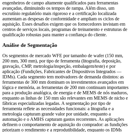
engenheiros de campo altamente qualificados para ferramentas
avançadas, diminuindo os tempos de rampa. Além disso, um
escrutínio regulatório mais rigoroso e a certificação localizada
aumentam as despesas de conformidade e ampliam os ciclos de
aquisição. Esses desafios exigem que os fornecedores invistam em
centros de serviços locais, programas de treinamento e estruturas de
qualificação robustas para manter a confiança do cliente.
Análise de Segmentação
Os segmentos de mercado WFE por tamanho de wafer (150 mm,
200 mm, 300 mm), por tipo de ferramenta (litografia, deposição,
gravação, CMP, metrologia/inspeção, embalagem/teste) e por
aplicação (Fundições, Fabricantes de Dispositivos Integrados —
IDMs). Cada segmento tem motivadores de demanda distintos: as
ferramentas de 300 mm dominam os investimentos avançados em
lógica e memória, as ferramentas de 200 mm continuam importantes
para a produção analógica, de energia e de MEMS de nós maduros,
enquanto as linhas de 150 mm são relevantes em MEMS de nicho e
fábricas especializadas legadas. A segmentação por tipo de
ferramenta reflete as necessidades funcionais: a litografia e a
metrologia capturam grande valor por unidade, enquanto a
automação e o AMHS capturam gastos recorrentes. As aplicações
definem o comportamento de aquisição do comprador: as fundições
priorizam o rendimento e a reprodutibilidade, enquanto os IDMs