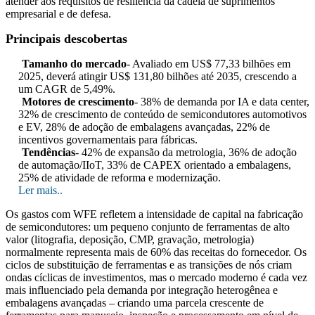
atender aos requisitos de resiliência da cadeia de suprimentos
empresarial e de defesa.
Principais descobertas
Tamanho do mercado
- Avaliado em US$ 77,33 bilhões em
2025, deverá atingir US$ 131,80 bilhões até 2035, crescendo a
um CAGR de 5,49%.
Motores de crescimento
- 38% de demanda por IA e data center,
32% de crescimento de conteúdo de semicondutores automotivos
e EV, 28% de adoção de embalagens avançadas, 22% de
incentivos governamentais para fábricas.
Tendências
- 42% de expansão da metrologia, 36% de adoção
de automação/IIoT, 33% de CAPEX orientado a embalagens,
25% de atividade de reforma e modernização.
Ler mais..
Os gastos com WFE refletem a intensidade de capital na fabricação
de semicondutores: um pequeno conjunto de ferramentas de alto
valor (litografia, deposição, CMP, gravação, metrologia)
normalmente representa mais de 60% das receitas do fornecedor. Os
ciclos de substituição de ferramentas e as transições de nós criam
ondas cíclicas de investimentos, mas o mercado moderno é cada vez
mais influenciado pela demanda por integração heterogênea e
embalagens avançadas – criando uma parcela crescente de