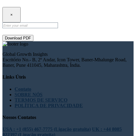
×
Download PDF
Global Growth Insights
Escritório No.- B, 2º Andar, Icon Tower, Baner-Mhalunge Road,
Baner, Pune 411045, Maharashtra, Índia.
Links Úteis
Contato
SOBRE NÓS
TERMOS DE SERVIÇO
POLÍTICA DE PRIVACIDADE
Nossos Contatos
USA : +1 (855) 467-7775 (Ligação gratuita)
UK : +44 8085
022397 (Ligação gratuita)