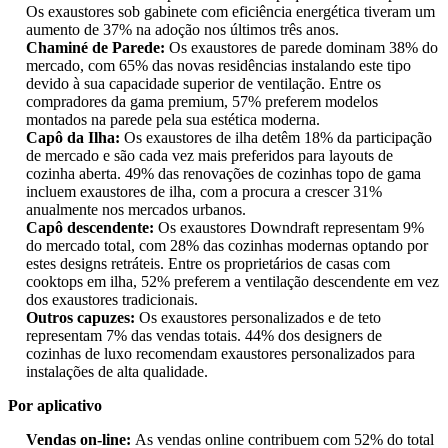
Os exaustores sob gabinete com eficiência energética tiveram um
aumento de 37% na adoção nos últimos três anos.
Chaminé de Parede:
Os exaustores de parede dominam 38% do
mercado, com 65% das novas residências instalando este tipo
devido à sua capacidade superior de ventilação. Entre os
compradores da gama premium, 57% preferem modelos
montados na parede pela sua estética moderna.
Capô da Ilha:
Os exaustores de ilha detêm 18% da participação
de mercado e são cada vez mais preferidos para layouts de
cozinha aberta. 49% das renovações de cozinhas topo de gama
incluem exaustores de ilha, com a procura a crescer 31%
anualmente nos mercados urbanos.
Capô descendente:
Os exaustores Downdraft representam 9%
do mercado total, com 28% das cozinhas modernas optando por
estes designs retráteis. Entre os proprietários de casas com
cooktops em ilha, 52% preferem a ventilação descendente em vez
dos exaustores tradicionais.
Outros capuzes:
Os exaustores personalizados e de teto
representam 7% das vendas totais. 44% dos designers de
cozinhas de luxo recomendam exaustores personalizados para
instalações de alta qualidade.
Por aplicativo
Vendas on-line:
As vendas online contribuem com 52% do total