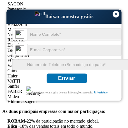
SACON
Panasonic
×
macro
Baixar amostra grátis
Kenmore
Bertazzoni
Miele
Nortek
ROBAM
Eletrolux
Tecnowind
Grupo BSH
FÓTIL
Vanward
Cume
Haier
Enviar
VATTI
Sanfer
FABER
Garantimos total sigilo de suas informações pessoais.
Privacidade
Midea
Hidromassagem
As duas principais empresas com maior participação:
ROBAM-
22% da participação no mercado global.
Élica -
18% das vendas totais em todo o mundo.