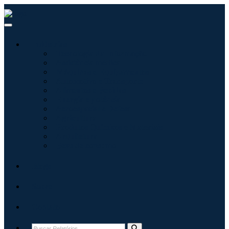
Indústrias
Tecnologia da Informação
Assistência médica
Máquinas e Equipamentos
Automotivo e Transporte
Alimentos e Bebidas
Energia e potência
Aeroespacial e Defesa
Agricultura
Produtos Químicos e Materiais
Arquitetura
Bens de consumo
Blogs
Sobre
Contato