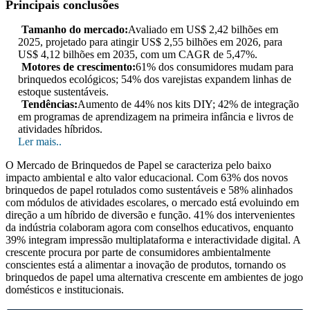
Principais conclusões
Tamanho do mercado:
Avaliado em US$ 2,42 bilhões em
2025, projetado para atingir US$ 2,55 bilhões em 2026, para
US$ 4,12 bilhões em 2035, com um CAGR de 5,47%.
Motores de crescimento:
61% dos consumidores mudam para
brinquedos ecológicos; 54% dos varejistas expandem linhas de
estoque sustentáveis.
Tendências:
Aumento de 44% nos kits DIY; 42% de integração
em programas de aprendizagem na primeira infância e livros de
atividades híbridos.
Ler mais..
O Mercado de Brinquedos de Papel se caracteriza pelo baixo
impacto ambiental e alto valor educacional. Com 63% dos novos
brinquedos de papel rotulados como sustentáveis ​​e 58% alinhados
com módulos de atividades escolares, o mercado está evoluindo em
direção a um híbrido de diversão e função. 41% dos intervenientes
da indústria colaboram agora com conselhos educativos, enquanto
39% integram impressão multiplataforma e interactividade digital. A
crescente procura por parte de consumidores ambientalmente
conscientes está a alimentar a inovação de produtos, tornando os
brinquedos de papel uma alternativa crescente em ambientes de jogo
domésticos e institucionais.