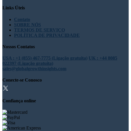
Links Úteis
Contato
SOBRE NÓS
TERMOS DE SERVIÇO
POLÍTICA DE PRIVACIDADE
Nossos Contatos
USA : +1 (855) 467-7775 (Ligação gratuita)
UK : +44 8085
022397 (Ligação gratuita)
sales@globalgrowthinsights.com
Conecte-se Conosco
Confiança online