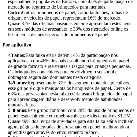
especialmente populares na Europa, com 42% de participação de
mercado no segmento de brinquedos para meninas.
Outro:
Outros brinquedos de papel, como fantoches, folhas de
origami e veículos de papel, representam 16% do mercado.
Quase 37% das oficinas baseadas em arte apresentam estes itens
em seus módulos de artesanato, e 33% dos mercados online os
listam em coleções especiais de brinquedos de papel.
Por aplicativo
<3 anos:
Essa faixa etária detém 14% da participação nos
aplicativos, com 46% dos pais escolhendo brinquedos de papel
de grande formato e resistentes a rasgos para crianças pequenas.
Os brinquedos concebidos para envolvimento sensorial e
dobragem segura são dominantes nesta categoria.
3–5 anos:
Representando 31% do segmento total de aplicativos,
esse grupo é o que mais adota os brinquedos de papel. Cerca de
63% das pré-escolas nesta faixa etária usam brinquedos de papel
para aprendizagem diária e desenvolvimento de habilidades
motoras finas.
5–8 anos:
Este grupo contribui com 28% do uso de brinquedos de
papel, especialmente em quebra-cabeças e kits temáticos STEM.
Quase 49% dos livros de atividades para esta faixa etária incluem
agora páginas integradas de artesanato em papel, melhorando a
aprendizagem através do envolvimento prático.