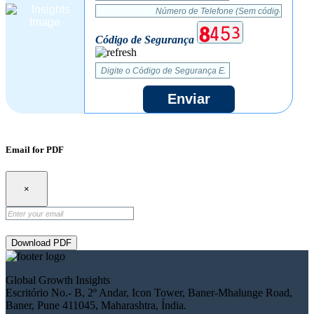
Código de Segurança
Enviar
Email for PDF
×
Download PDF
Global Growth Insights
Escritório No.- B, 2º Andar, Icon Tower, Baner-Mhalunge Road,
Baner, Pune 411045, Maharashtra, Índia.