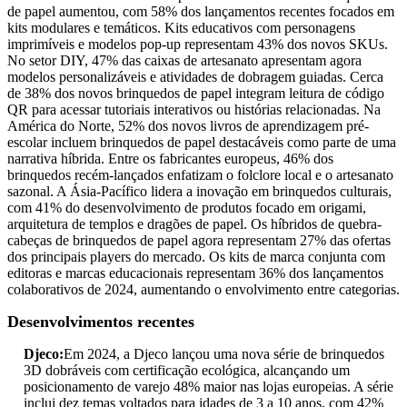
de papel aumentou, com 58% dos lançamentos recentes focados em
kits modulares e temáticos. Kits educativos com personagens
imprimíveis e modelos pop-up representam 43% dos novos SKUs.
No setor DIY, 47% das caixas de artesanato apresentam agora
modelos personalizáveis ​​e atividades de dobragem guiadas. Cerca
de 38% dos novos brinquedos de papel integram leitura de código
QR para acessar tutoriais interativos ou histórias relacionadas. Na
América do Norte, 52% dos novos livros de aprendizagem pré-
escolar incluem brinquedos de papel destacáveis ​​como parte de uma
narrativa híbrida. Entre os fabricantes europeus, 46% dos
brinquedos recém-lançados enfatizam o folclore local e o artesanato
sazonal. A Ásia-Pacífico lidera a inovação em brinquedos culturais,
com 41% do desenvolvimento de produtos focado em origami,
arquitetura de templos e dragões de papel. Os híbridos de quebra-
cabeças de brinquedos de papel agora representam 27% das ofertas
dos principais players do mercado. Os kits de marca conjunta com
editoras e marcas educacionais representam 36% dos lançamentos
colaborativos de 2024, aumentando o envolvimento entre categorias.
Desenvolvimentos recentes
Djeco:
Em 2024, a Djeco lançou uma nova série de brinquedos
3D dobráveis ​​com certificação ecológica, alcançando um
posicionamento de varejo 48% maior nas lojas europeias. A série
inclui dez temas voltados para idades de 3 a 10 anos, com 42%