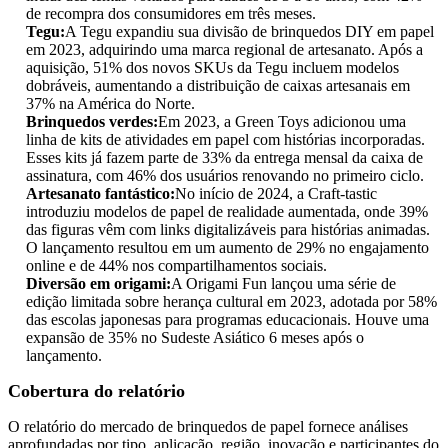
de recompra dos consumidores em três meses.
Tegu:
A Tegu expandiu sua divisão de brinquedos DIY em papel
em 2023, adquirindo uma marca regional de artesanato. Após a
aquisição, 51% dos novos SKUs da Tegu incluem modelos
dobráveis, aumentando a distribuição de caixas artesanais em
37% na América do Norte.
Brinquedos verdes:
Em 2023, a Green Toys adicionou uma
linha de kits de atividades em papel com histórias incorporadas.
Esses kits já fazem parte de 33% da entrega mensal da caixa de
assinatura, com 46% dos usuários renovando no primeiro ciclo.
Artesanato fantástico:
No início de 2024, a Craft-tastic
introduziu modelos de papel de realidade aumentada, onde 39%
das figuras vêm com links digitalizáveis ​​para histórias animadas.
O lançamento resultou em um aumento de 29% no engajamento
online e de 44% nos compartilhamentos sociais.
Diversão em origami:
A Origami Fun lançou uma série de
edição limitada sobre herança cultural em 2023, adotada por 58%
das escolas japonesas para programas educacionais. Houve uma
expansão de 35% no Sudeste Asiático 6 meses após o
lançamento.
Cobertura do relatório
O relatório do mercado de brinquedos de papel fornece análises
aprofundadas por tipo, aplicação, região, inovação e participantes do