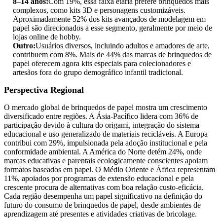
8–14 anos:
Com 19%, essa faixa etária prefere brinquedos mais
complexos, como kits 3D e personagens customizáveis.
Aproximadamente 52% dos kits avançados de modelagem em
papel são direcionados a esse segmento, geralmente por meio de
lojas online de hobby.
Outro:
Usuários diversos, incluindo adultos e amadores de arte,
contribuem com 8%. Mais de 44% das marcas de brinquedos de
papel oferecem agora kits especiais para colecionadores e
artesãos fora do grupo demográfico infantil tradicional.
Perspectiva Regional
O mercado global de brinquedos de papel mostra um crescimento
diversificado entre regiões. A Ásia-Pacífico lidera com 36% de
participação devido à cultura do origami, integração do sistema
educacional e uso generalizado de materiais recicláveis. A Europa
contribui com 29%, impulsionada pela adoção institucional e pela
conformidade ambiental. A América do Norte detém 24%, onde
marcas educativas e parentais ecologicamente conscientes apoiam
formatos baseados em papel. O Médio Oriente e África representam
11%, apoiados por programas de extensão educacional e pela
crescente procura de alternativas com boa relação custo-eficácia.
Cada região desempenha um papel significativo na definição do
futuro do consumo de brinquedos de papel, desde ambientes de
aprendizagem até presentes e atividades criativas de bricolage.