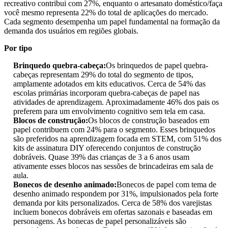
recreativo contribui com 27%, enquanto o artesanato doméstico/faça
você mesmo representa 22% do total de aplicações do mercado.
Cada segmento desempenha um papel fundamental na formação da
demanda dos usuários em regiões globais.
Por tipo
Brinquedo quebra-cabeça:
Os brinquedos de papel quebra-
cabeças representam 29% do total do segmento de tipos,
amplamente adotados em kits educativos. Cerca de 54% das
escolas primárias incorporam quebra-cabeças de papel nas
atividades de aprendizagem. Aproximadamente 46% dos pais os
preferem para um envolvimento cognitivo sem tela em casa.
Blocos de construção:
Os blocos de construção baseados em
papel contribuem com 24% para o segmento. Esses brinquedos
são preferidos na aprendizagem focada em STEM, com 51% dos
kits de assinatura DIY oferecendo conjuntos de construção
dobráveis. Quase 39% das crianças de 3 a 6 anos usam
ativamente esses blocos nas sessões de brincadeiras em sala de
aula.
Bonecos de desenho animado:
Bonecos de papel com tema de
desenho animado respondem por 31%, impulsionados pela forte
demanda por kits personalizados. Cerca de 58% dos varejistas
incluem bonecos dobráveis ​​em ofertas sazonais e baseadas em
personagens. As bonecas de papel personalizáveis ​​são