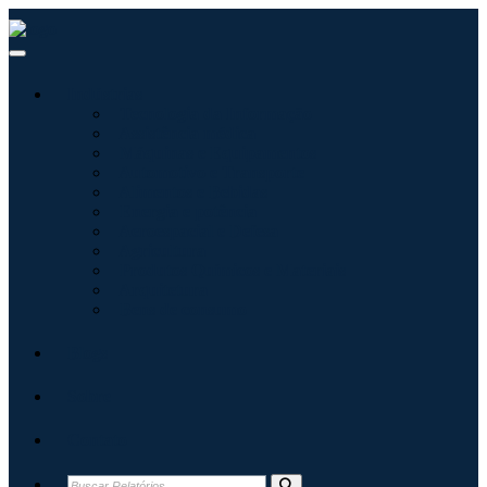
Indústrias
Tecnologia da Informação
Assistência médica
Máquinas e Equipamentos
Automotivo e Transporte
Alimentos e Bebidas
Energia e potência
Aeroespacial e Defesa
Agricultura
Produtos Químicos e Materiais
Arquitetura
Bens de consumo
Blogs
Sobre
Contato