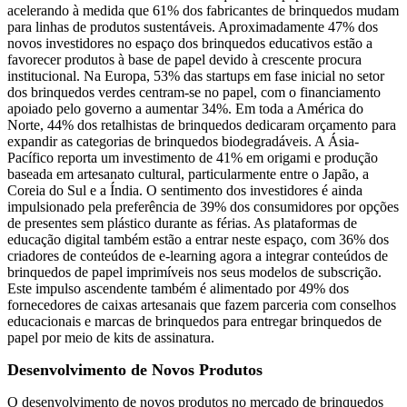
acelerando à medida que 61% dos fabricantes de brinquedos mudam
para linhas de produtos sustentáveis. Aproximadamente 47% dos
novos investidores no espaço dos brinquedos educativos estão a
favorecer produtos à base de papel devido à crescente procura
institucional. Na Europa, 53% das startups em fase inicial no setor
dos brinquedos verdes centram-se no papel, com o financiamento
apoiado pelo governo a aumentar 34%. Em toda a América do
Norte, 44% dos retalhistas de brinquedos dedicaram orçamento para
expandir as categorias de brinquedos biodegradáveis. A Ásia-
Pacífico reporta um investimento de 41% em origami e produção
baseada em artesanato cultural, particularmente entre o Japão, a
Coreia do Sul e a Índia. O sentimento dos investidores é ainda
impulsionado pela preferência de 39% dos consumidores por opções
de presentes sem plástico durante as férias. As plataformas de
educação digital também estão a entrar neste espaço, com 36% dos
criadores de conteúdos de e-learning agora a integrar conteúdos de
brinquedos de papel imprimíveis nos seus modelos de subscrição.
Este impulso ascendente também é alimentado por 49% dos
fornecedores de caixas artesanais que fazem parceria com conselhos
educacionais e marcas de brinquedos para entregar brinquedos de
papel por meio de kits de assinatura.
Desenvolvimento de Novos Produtos
O desenvolvimento de novos produtos no mercado de brinquedos