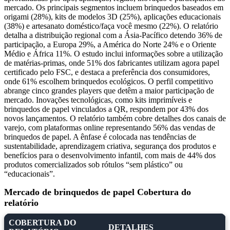
mercado. Os principais segmentos incluem brinquedos baseados em
origami (28%), kits de modelos 3D (25%), aplicações educacionais
(38%) e artesanato doméstico/faça você mesmo (22%). O relatório
detalha a distribuição regional com a Ásia-Pacífico detendo 36% de
participação, a Europa 29%, a América do Norte 24% e o Oriente
Médio e África 11%. O estudo inclui informações sobre a utilização
de matérias-primas, onde 51% dos fabricantes utilizam agora papel
certificado pelo FSC, e destaca a preferência dos consumidores,
onde 61% escolhem brinquedos ecológicos. O perfil competitivo
abrange cinco grandes players que detêm a maior participação de
mercado. Inovações tecnológicas, como kits imprimíveis e
brinquedos de papel vinculados a QR, respondem por 43% dos
novos lançamentos. O relatório também cobre detalhes dos canais de
varejo, com plataformas online representando 56% das vendas de
brinquedos de papel. A ênfase é colocada nas tendências de
sustentabilidade, aprendizagem criativa, segurança dos produtos e
benefícios para o desenvolvimento infantil, com mais de 44% dos
produtos comercializados sob rótulos “sem plástico” ou
“educacionais”.
Mercado de brinquedos de papel Cobertura do
relatório
COBERTURA DO
DETALHES