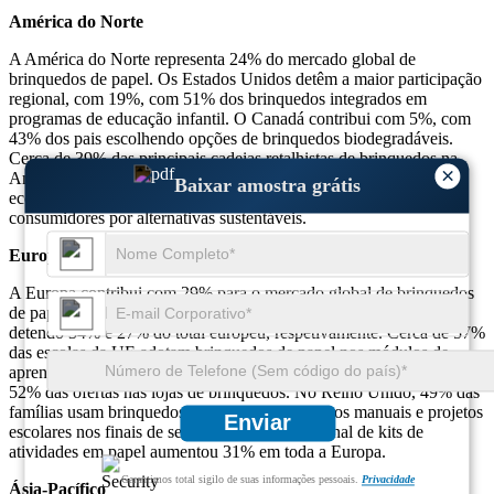
América do Norte
A América do Norte representa 24% do mercado global de
brinquedos de papel. Os Estados Unidos detêm a maior participação
regional, com 19%, com 51% dos brinquedos integrados em
programas de educação infantil. O Canadá contribui com 5%, com
43% dos pais escolhendo opções de brinquedos biodegradáveis.
Cerca de 39% das principais cadeias retalhistas de brinquedos na
×
América do Norte oferecem agora secções de brinquedos
Baixar amostra grátis
ecológicos, reflectindo uma mudança de 48% na preferência dos
consumidores por alternativas sustentáveis.
Europa
A Europa contribui com 29% para o mercado global de brinquedos
de papel. A Alemanha e a França são os principais contribuintes,
detendo 34% e 27% do total europeu, respetivamente. Cerca de 57%
das escolas da UE adotam brinquedos de papel nos módulos de
aprendizagem. Os brinquedos certificados pelo FSC representam
52% das ofertas nas lojas de brinquedos. No Reino Unido, 49% das
famílias usam brinquedos de papel para trabalhos manuais e projetos
Enviar
escolares nos finais de semana. A procura sazonal de kits de
atividades em papel aumentou 31% em toda a Europa.
Garantimos total sigilo de suas informações pessoais.
Privacidade
Ásia-Pacífico