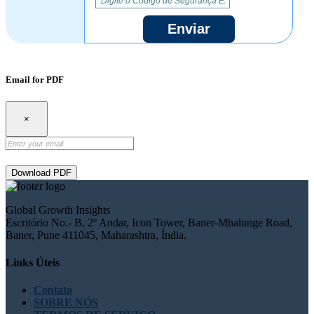
Enviar
Email for PDF
×
Download PDF
Global Growth Insights
Escritório No.- B, 2º Andar, Icon Tower, Baner-Mhalunge Road,
Baner, Pune 411045, Maharashtra, Índia.
Links Úteis
Contato
SOBRE NÓS