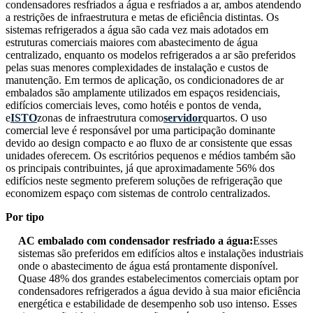
condensadores resfriados a água e resfriados a ar, ambos atendendo
a restrições de infraestrutura e metas de eficiência distintas. Os
sistemas refrigerados a água são cada vez mais adotados em
estruturas comerciais maiores com abastecimento de água
centralizado, enquanto os modelos refrigerados a ar são preferidos
pelas suas menores complexidades de instalação e custos de
manutenção. Em termos de aplicação, os condicionadores de ar
embalados são amplamente utilizados em espaços residenciais,
edifícios comerciais leves, como hotéis e pontos de venda,
e
ISTO
zonas de infraestrutura como
servidor
quartos. O uso
comercial leve é ​​responsável por uma participação dominante
devido ao design compacto e ao fluxo de ar consistente que essas
unidades oferecem. Os escritórios pequenos e médios também são
os principais contribuintes, já que aproximadamente 56% dos
edifícios neste segmento preferem soluções de refrigeração que
economizem espaço com sistemas de controlo centralizados.
Por tipo
AC embalado com condensador resfriado a água:
Esses
sistemas são preferidos em edifícios altos e instalações industriais
onde o abastecimento de água está prontamente disponível.
Quase 48% dos grandes estabelecimentos comerciais optam por
condensadores refrigerados a água devido à sua maior eficiência
energética e estabilidade de desempenho sob uso intenso. Esses