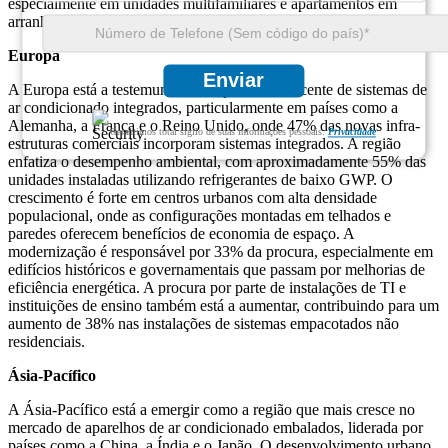
especialmente em unidades multifamiliares e apartamentos em
arranha-céus que requerem soluções integradas de AVAC.
Europa
Enviar
A Europa está a testemunhar uma procura crescente de sistemas de
ar condicionado integrados, particularmente em países como a
Alemanha, a França e o Reino Unido, onde 47% das novas infra-
Garantimos total sigilo de suas informações pessoais.
Privacidade
estruturas comerciais incorporam sistemas integrados. A região
enfatiza o desempenho ambiental, com aproximadamente 55% das
unidades instaladas utilizando refrigerantes de baixo GWP. O
crescimento é forte em centros urbanos com alta densidade
populacional, onde as configurações montadas em telhados e
paredes oferecem benefícios de economia de espaço. A
modernização é responsável por 33% da procura, especialmente em
edifícios históricos e governamentais que passam por melhorias de
eficiência energética. A procura por parte de instalações de TI e
instituições de ensino também está a aumentar, contribuindo para um
aumento de 38% nas instalações de sistemas empacotados não
residenciais.
Ásia-Pacífico
A Ásia-Pacífico está a emergir como a região que mais cresce no
mercado de aparelhos de ar condicionado embalados, liderada por
países como a China, a Índia e o Japão. O desenvolvimento urbano