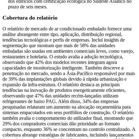
dos edifícios com certificação ecológica no Sudeste Asiático no
prazo de seis meses.
Cobertura do relatório
O relatório de mercado de ar condicionado embalado fornece uma
análise abrangente entre tipo, aplicação, distribuição regional,
tendências tecnológicas e perfis de empresas. Inclui insights de
segmentação que mostram que mais de 58% das unidades
embaladas são usadas em ambientes comerciais leves, como varejo,
restaurantes e hotelaria. O estudo avalia a adoção tecnológica,
observando que 42% dos modelos recentes integram agora
capacidades de monitorização inteligente. Também descreve a
penetração no mercado, sendo a Ásia-Pacífico responsável por mais
de 39% das implantações globais devido à rápida urbanização e
expansão da infra-estrutura. O relatório destaca as principais
tendências na inovação de produtos energeticamente eficientes,
observando que 47% das unidades recém-lançadas utilizam
refrigerantes de baixo PAG. Além disso, 34% das empresas
pesquisadas relataram um aumento na alocação orçamentária para
sistemas empacotados em seus portfólios de construção. O relatório
também avalia o comportamento do utilizador final, mostrando que
29% dos compradores comerciais dão prioridade ao formato
compacto, enquanto 36% se concentram no controlo centralizado. A
cobertura abrange estratégias de fabricantes, incluindo lançamentos