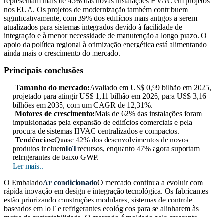
representam mais de 45% das novas instalações HVAC em projetos
nos EUA. Os projetos de modernização também contribuem
significativamente, com 39% dos edifícios mais antigos a serem
atualizados para sistemas integrados devido à facilidade de
integração e à menor necessidade de manutenção a longo prazo. O
apoio da política regional à otimização energética está alimentando
ainda mais o crescimento do mercado.
Principais conclusões
Tamanho do mercado:
Avaliado em US$ 0,99 bilhão em 2025,
projetado para atingir US$ 1,11 bilhão em 2026, para US$ 3,16
bilhões em 2035, com um CAGR de 12,31%.
Motores de crescimento:
Mais de 62% das instalações foram
impulsionadas pela expansão de edifícios comerciais e pela
procura de sistemas HVAC centralizados e compactos.
Tendências:
Quase 42% dos desenvolvimentos de novos
produtos incluem
IoT
recursos, enquanto 47% agora suportam
refrigerantes de baixo GWP.
Ler mais..
O Embalado
Ar condicionado
O mercado continua a evoluir com
rápida inovação em design e integração tecnológica. Os fabricantes
estão priorizando construções modulares, sistemas de controle
baseados em IoT e refrigerantes ecológicos para se alinharem às