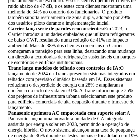
para ambientes de escritório. Esses sistemas operam em níveis de
ruído abaixo de 47 dB, e os testes com clientes mostraram uma
melhoria de 34% no conforto dos funcionários. O produto
também suporta resfriamento de zona dupla, adotado por 29%
dos usuários piloto durante a implementação inicial.
Carrier lança série de pacotes ecoconscientes:
Em 2023, a
Carrier introduziu unidades embaladas que utilizam refrigerantes
de baixo GWP, resultando numa redução de 41% no impacto
ambiental. Mais de 38% dos clientes comerciais da Carrier
começaram a transição para esta linha, destacando uma mudança
em direção a tecnologias de refrigeração sustentáveis ​​em parques
de escritórios e edifícios institucionais.
Trane lança modelos de telhado com controles de IA:
O
lançamento de 2024 da Trane apresentou sistemas integrados em
telhados com previsão climática baseada em IA. Esses sistemas
reduziram o desperdício de energia em 28% e ampliaram a
eficiência do ciclo de vida em 31%. A Trane informou que 25%
dos projetos de infraestrutura urbana selecionaram este produto
para edifícios comerciais de alta ocupação durante o trimestre de
lançamento.
Panasonic aprimora AC empacotada com suporte solar:
A
Panasonic lançou uma inovadora unidade de CA integrada
assistida por energia solar em 2023, permitindo a operação de
energia híbrida. O novo sistema alcançou uma taxa de poupança
de energia de 36% durante os testes iniciais e foi adotado em 19%