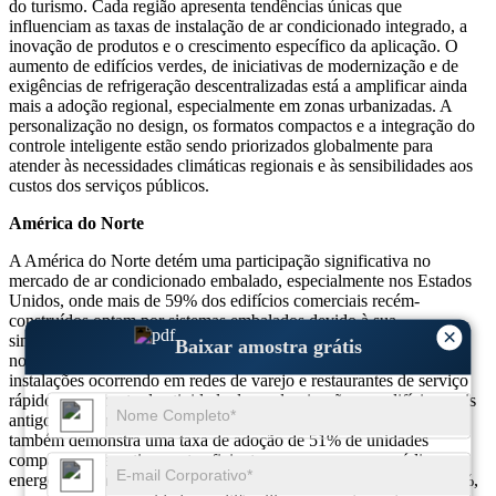
do turismo. Cada região apresenta tendências únicas que
influenciam as taxas de instalação de ar condicionado integrado, a
inovação de produtos e o crescimento específico da aplicação. O
aumento de edifícios verdes, de iniciativas de modernização e de
exigências de refrigeração descentralizadas está a amplificar ainda
mais a adoção regional, especialmente em zonas urbanizadas. A
personalização no design, os formatos compactos e a integração do
controle inteligente estão sendo priorizados globalmente para
atender às necessidades climáticas regionais e às sensibilidades aos
custos dos serviços públicos.
América do Norte
A América do Norte detém uma participação significativa no
mercado de ar condicionado embalado, especialmente nos Estados
Unidos, onde mais de 59% dos edifícios comerciais recém-
construídos optam por sistemas embalados devido à sua
×
simplicidade de instalação e baixa manutenção. A demanda é forte
Baixar amostra grátis
nos segmentos de varejo, saúde e institucional, com 42% das
instalações ocorrendo em redes de varejo e restaurantes de serviço
rápido. O aumento da atividade de modernização em edifícios mais
antigos aumentou as vendas em 36% ano após ano. A região
também demonstra uma taxa de adoção de 51% de unidades
compactas energeticamente eficientes que cumprem os códigos
energéticos em evolução. A procura residencial cresceu quase 29%,