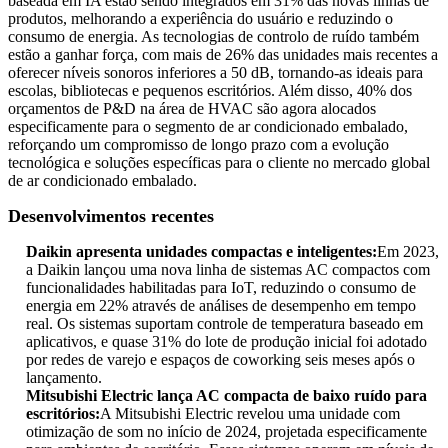
baseada em IA estão sendo integrados em 31% das novas linhas de
produtos, melhorando a experiência do usuário e reduzindo o
consumo de energia. As tecnologias de controlo de ruído também
estão a ganhar força, com mais de 26% das unidades mais recentes a
oferecer níveis sonoros inferiores a 50 dB, tornando-as ideais para
escolas, bibliotecas e pequenos escritórios. Além disso, 40% dos
orçamentos de P&D na área de HVAC são agora alocados
especificamente para o segmento de ar condicionado embalado,
reforçando um compromisso de longo prazo com a evolução
tecnológica e soluções específicas para o cliente no mercado global
de ar condicionado embalado.
Desenvolvimentos recentes
Daikin apresenta unidades compactas e inteligentes:
Em 2023,
a Daikin lançou uma nova linha de sistemas AC compactos com
funcionalidades habilitadas para IoT, reduzindo o consumo de
energia em 22% através de análises de desempenho em tempo
real. Os sistemas suportam controle de temperatura baseado em
aplicativos, e quase 31% do lote de produção inicial foi adotado
por redes de varejo e espaços de coworking seis meses após o
lançamento.
Mitsubishi Electric lança AC compacta de baixo ruído para
escritórios:
A Mitsubishi Electric revelou uma unidade com
otimização de som no início de 2024, projetada especificamente