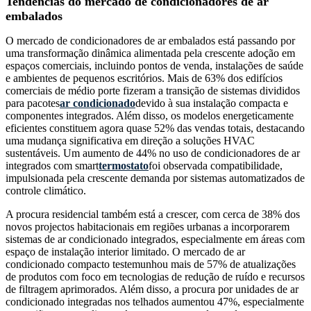
Tendências do mercado de condicionadores de ar
embalados
O mercado de condicionadores de ar embalados está passando por
uma transformação dinâmica alimentada pela crescente adoção em
espaços comerciais, incluindo pontos de venda, instalações de saúde
e ambientes de pequenos escritórios. Mais de 63% dos edifícios
comerciais de médio porte fizeram a transição de sistemas divididos
para pacotes
ar condicionado
devido à sua instalação compacta e
componentes integrados. Além disso, os modelos energeticamente
eficientes constituem agora quase 52% das vendas totais, destacando
uma mudança significativa em direção a soluções HVAC
sustentáveis. Um aumento de 44% no uso de condicionadores de ar
integrados com smart
termostato
foi observada compatibilidade,
impulsionada pela crescente demanda por sistemas automatizados de
controle climático.
A procura residencial também está a crescer, com cerca de 38% dos
novos projectos habitacionais em regiões urbanas a incorporarem
sistemas de ar condicionado integrados, especialmente em áreas com
espaço de instalação interior limitado. O mercado de ar
condicionado compacto testemunhou mais de 57% de atualizações
de produtos com foco em tecnologias de redução de ruído e recursos
de filtragem aprimorados. Além disso, a procura por unidades de ar
condicionado integradas nos telhados aumentou 47%, especialmente