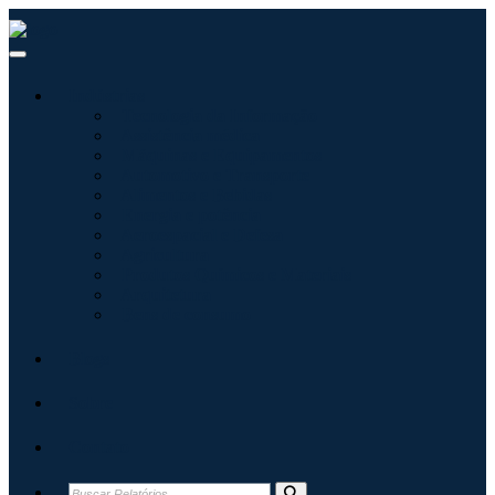
Indústrias
Tecnologia da Informação
Assistência médica
Máquinas e Equipamentos
Automotivo e Transporte
Alimentos e Bebidas
Energia e potência
Aeroespacial e Defesa
Agricultura
Produtos Químicos e Materiais
Arquitetura
Bens de consumo
Blogs
Sobre
Contato