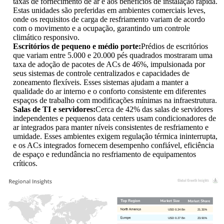
taxas de fornecimento de ar e aos benefícios de instalação rápida.
Estas unidades são preferidas em ambientes comerciais leves,
onde os requisitos de carga de resfriamento variam de acordo
com o movimento e a ocupação, garantindo um controle
climático responsivo.
Escritórios de pequeno e médio porte:
Prédios de escritórios
que variam entre 5.000 e 20.000 pés quadrados mostraram uma
taxa de adoção de pacotes de ACs de 46%, impulsionada por
seus sistemas de controle centralizados e capacidades de
zoneamento flexíveis. Esses sistemas ajudam a manter a
qualidade do ar interno e o conforto consistente em diferentes
espaços de trabalho com modificações mínimas na infraestrutura.
Salas de TI e servidores:
Cerca de 42% das salas de servidores
independentes e pequenos data centers usam condicionadores de
ar integrados para manter níveis consistentes de resfriamento e
umidade. Esses ambientes exigem regulação térmica ininterrupta,
e os ACs integrados fornecem desempenho confiável, eficiência
de espaço e redundância no resfriamento de equipamentos
críticos.
USD 0.24 Bn
21.31%
USD 0.27 Bn
23.91%