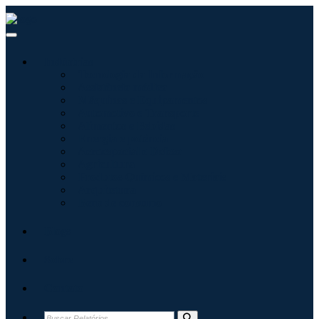
Indústrias
Tecnologia da Informação
Assistência médica
Máquinas e Equipamentos
Automotivo e Transporte
Alimentos e Bebidas
Energia e potência
Aeroespacial e Defesa
Agricultura
Produtos Químicos e Materiais
Arquitetura
Bens de consumo
Blogs
Sobre
Contato