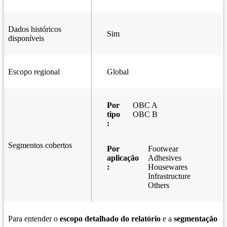
Dados históricos
Sim
disponíveis
Escopo regional
Global
Por
OBC A
tipo
OBC B
:
Segmentos cobertos
Por
Footwear
aplicação
Adhesives
:
Housewares
Infrastructure
Others
Para entender o
escopo detalhado do relatório
e a
segmentação