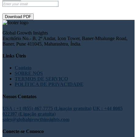
Download PDF
Global Growth Insights
Escritório No.- B, 2º Andar, Icon Tower, Baner-Mhalunge Road,
Baner, Pune 411045, Maharashtra, Índia.
Links Úteis
Contato
SOBRE NÓS
TERMOS DE SERVIÇO
POLÍTICA DE PRIVACIDADE
Nossos Contatos
USA : +1 (855) 467-7775 (Ligação gratuita)
UK : +44 8085
022397 (Ligação gratuita)
sales@globalgrowthinsights.com
Conecte-se Conosco