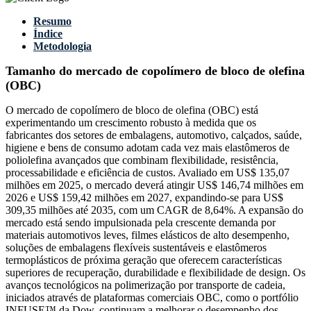
Resumo
Índice
Metodologia
Tamanho do mercado de copolímero de bloco de olefina
(OBC)
O mercado de copolímero de bloco de olefina (OBC) está
experimentando um crescimento robusto à medida que os
fabricantes dos setores de embalagens, automotivo, calçados, saúde,
higiene e bens de consumo adotam cada vez mais elastômeros de
poliolefina avançados que combinam flexibilidade, resistência,
processabilidade e eficiência de custos. Avaliado em US$ 135,07
milhões em 2025, o mercado deverá atingir US$ 146,74 milhões em
2026 e US$ 159,42 milhões em 2027, expandindo-se para US$
309,35 milhões até 2035, com um CAGR de 8,64%. A expansão do
mercado está sendo impulsionada pela crescente demanda por
materiais automotivos leves, filmes elásticos de alto desempenho,
soluções de embalagens flexíveis sustentáveis ​​e elastômeros
termoplásticos de próxima geração que oferecem características
superiores de recuperação, durabilidade e flexibilidade de design. Os
avanços tecnológicos na polimerização por transporte de cadeia,
iniciados através de plataformas comerciais OBC, como o portfólio
INFUSE™ da Dow, continuam a melhorar o desempenho dos