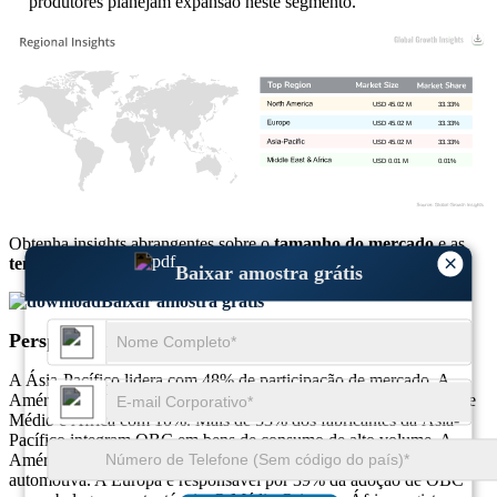
produtores planejam expansão neste segmento.
USD 45.02 M
33.33%
USD 45.02 M
33.33%
USD 45.02 M
33.33%
USD 0.01 M
0.01%
Obtenha insights abrangentes sobre o
tamanho do mercado
e as
×
tendências de crescimento
Baixar amostra grátis
Baixar amostra grátis
Perspectiva Regional
A Ásia-Pacífico lidera com 48% de participação de mercado. A
América do Norte segue com 24%, a Europa com 18% e o Oriente
Médio e África com 10%. Mais de 53% dos fabricantes da Ásia-
Pacífico integram OBC em bens de consumo de alto volume. A
América do Norte vê 47% de seu uso nas áreas de saúde e
automotiva. A Europa é responsável por 39% da adoção de OBC