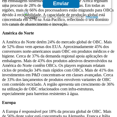
em embalagens sustentáveis. O Médio Oriente e África registam
Enviar
uma procura de 28% de OBC em infra-estruturas. Em todas as
regiões, mais de 66% dos processadores estão migrando para OBCs
devido à reciclabilidade. A capacidade de produção global está
Garantimos total sigilo de suas informações pessoais.
Privacidade
concentrada em 57% na Ásia-Pacífico, reflectindo o seu domínio
nos canais de abastecimento e inovação.
América do Norte
A América do Norte detém 24% do mercado global de OBC. Mais
de 52% disso vem apenas dos EUA. Aproximadamente 45% dos
conversores norte-americanos usam OBC em produtos médicos e de
higiene. Cerca de 37% da demanda regional apoia aplicações de
embalagens. Mais de 43% dos produtos adesivos desenvolvidos na
América do Norte contêm OBCs. Os players regionais relatam
ciclos de produção 34% mais rápidos com OBCs. Mais de 41% dos
investimentos em P&D concentram-se em classes avançadas. Cerca
de 33% dos lançamentos de produtos envolvem variantes de OBC
com conteúdo reciclado. A região apresenta um crescimento de 36%
na utilização de OBC relacionados com infra-estruturas,
especialmente para barreiras resistentes à água.
Europa
A Europa é responsável por 18% da procura global de OBC. Mais
de 56% deste valor está concentrado na Alemanha, França e Itália.