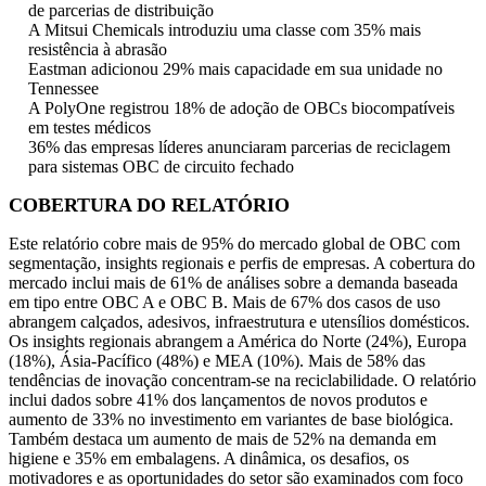
de parcerias de distribuição
A Mitsui Chemicals introduziu uma classe com 35% mais
resistência à abrasão
Eastman adicionou 29% mais capacidade em sua unidade no
Tennessee
A PolyOne registrou 18% de adoção de OBCs biocompatíveis
em testes médicos
36% das empresas líderes anunciaram parcerias de reciclagem
para sistemas OBC de circuito fechado
COBERTURA DO RELATÓRIO
Este relatório cobre mais de 95% do mercado global de OBC com
segmentação, insights regionais e perfis de empresas. A cobertura do
mercado inclui mais de 61% de análises sobre a demanda baseada
em tipo entre OBC A e OBC B. Mais de 67% dos casos de uso
abrangem calçados, adesivos, infraestrutura e utensílios domésticos.
Os insights regionais abrangem a América do Norte (24%), Europa
(18%), Ásia-Pacífico (48%) e MEA (10%). Mais de 58% das
tendências de inovação concentram-se na reciclabilidade. O relatório
inclui dados sobre 41% dos lançamentos de novos produtos e
aumento de 33% no investimento em variantes de base biológica.
Também destaca um aumento de mais de 52% na demanda em
higiene e 35% em embalagens. A dinâmica, os desafios, os
motivadores e as oportunidades do setor são examinados com foco