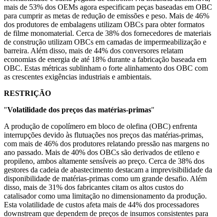
mais de 53% dos OEMs agora especificam peças baseadas em OBC
para cumprir as metas de redução de emissões e peso. Mais de 46%
dos produtores de embalagens utilizam OBCs para obter formatos
de filme monomaterial. Cerca de 38% dos fornecedores de materiais
de construção utilizam OBCs em camadas de impermeabilização e
barreira. Além disso, mais de 44% dos conversores relatam
economias de energia de até 18% durante a fabricação baseada em
OBC. Estas métricas sublinham o forte alinhamento dos OBC com
as crescentes exigências industriais e ambientais.
RESTRIÇÃO
"
Volatilidade dos preços das matérias-primas
"
A produção de copolímero em bloco de olefina (OBC) enfrenta
interrupções devido às flutuações nos preços das matérias-primas,
com mais de 46% dos produtores relatando pressão nas margens no
ano passado. Mais de 40% dos OBCs são derivados de etileno e
propileno, ambos altamente sensíveis ao preço. Cerca de 38% dos
gestores da cadeia de abastecimento destacam a imprevisibilidade da
disponibilidade de matérias-primas como um grande desafio. Além
disso, mais de 31% dos fabricantes citam os altos custos do
catalisador como uma limitação no dimensionamento da produção.
Esta volatilidade de custos afeta mais de 44% dos processadores
downstream que dependem de preços de insumos consistentes para