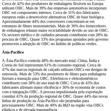
Cerca de 42% dos produtores de embalagens flexíveis na Europa
utilizam OBC. Mais de 39% das empresas automotivas incorporam
OBC em componentes internos. Cerca de 31% dos fabricantes
europeus estão a desenvolver alternativas OBC de base biológica.
Aproximadamente 44% dos conversores concentram-se em
estruturas de filmes monomateriais. Mais de 36% dos fornecedores
de embalagens relatam maior reciclabilidade devido ao uso de OBC.
Os sectores médico e de cuidados pessoais contribuem com 28% da
procura de OBC. Quase 33% dos programas apoiados pelo governo
promovem a adopção de OBC no âmbito de políticas verdes.
Ásia-Pacífico
A Ásia-Pacífico controla 48% do mercado total. China, Índia e
Coreia do Sul representam 61% do consumo regional. Cerca de
47% das marcas regionais de calçado utilizam OBCs em designs de
entressola. Mais de 53% dos produtores de filmes para embalagens
fizeram a transição para OBC. Eletrônicos e eletrodomésticos
contribuem com 38% do uso total de OBC. Cerca de 43% dos
fabricantes afirmam maior eficiência e 36% de economia de custos
com a integração OBC. A procura impulsionada pela exportação
constitui 41% da produção regional de OBC. Quase 44% das novas
linhas de produção na Ásia-Pacífico são projetadas para
processamento OBC. Mais de 49% da I&D na região visa OBCs
elásticos e de elevada transparência.