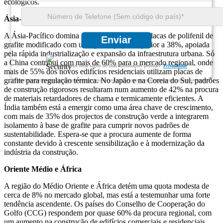
ecológicos.
Ásia-Pacífico
A Ásia-Pacífico domina o mercado global de placas de polifenil de
Enviar
grafite modificado com uma participação superior a 38%, apoiada
pela rápida industrialização e expansão da infraestrutura urbana. Só
a China contribui com mais de 60% para o mercado regional, onde
Garantimos total sigilo de suas informações pessoais.
Privacidade
mais de 55% dos novos edifícios residenciais utilizam placas de
grafite para regulação térmica. No Japão e na Coreia do Sul, padrões
de construção rigorosos resultaram num aumento de 42% na procura
de materiais retardadores de chama e termicamente eficientes. A
Índia também está a emergir como uma área chave de crescimento,
com mais de 35% dos projectos de construção verde a integrarem
isolamento à base de grafite para cumprir novos padrões de
sustentabilidade. Espera-se que a procura aumente de forma
constante devido à crescente sensibilização e à modernização da
indústria da construção.
Oriente Médio e África
A região do Médio Oriente e África detém uma quota modesta de
cerca de 8% no mercado global, mas está a testemunhar uma forte
tendência ascendente. Os países do Conselho de Cooperação do
Golfo (CCG) respondem por quase 60% da procura regional, com
um aumento na construção de edifícios comerciais e residenciais