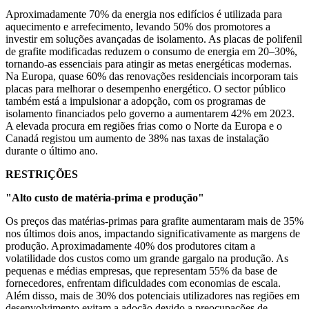
Aproximadamente 70% da energia nos edifícios é utilizada para
aquecimento e arrefecimento, levando 50% dos promotores a
investir em soluções avançadas de isolamento. As placas de polifenil
de grafite modificadas reduzem o consumo de energia em 20–30%,
tornando-as essenciais para atingir as metas energéticas modernas.
Na Europa, quase 60% das renovações residenciais incorporam tais
placas para melhorar o desempenho energético. O sector público
também está a impulsionar a adopção, com os programas de
isolamento financiados pelo governo a aumentarem 42% em 2023.
A elevada procura em regiões frias como o Norte da Europa e o
Canadá registou um aumento de 38% nas taxas de instalação
durante o último ano.
RESTRIÇÕES
"Alto custo de matéria-prima e produção"
Os preços das matérias-primas para grafite aumentaram mais de 35%
nos últimos dois anos, impactando significativamente as margens de
produção. Aproximadamente 40% dos produtores citam a
volatilidade dos custos como um grande gargalo na produção. As
pequenas e médias empresas, que representam 55% da base de
fornecedores, enfrentam dificuldades com economias de escala.
Além disso, mais de 30% dos potenciais utilizadores nas regiões em
desenvolvimento evitam a adoção devido a preocupações de