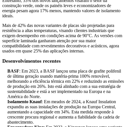
Entretanto, 33% dos novos lançamentos visaram o setor da
construção verde, onde os painéis leves e economizadores de
energia pesam agora 17% menos, mantendo valores de isolamento
ideais.
Mais de 42% das novas variantes de placas são projetadas para
resistência a altas temperaturas, visando clientes industriais que
exigem desempenho em condições acima de 90°C. As versões com
superfície laminada ganharam atenção por sua maior
compatibilidade com revestimentos decorativos e acústicos, agora
usados ​​em quase 25% das aplicações internas.
Desenvolvimentos recentes
BASF
: Em 2023, a BASF lançou uma placa de grafite polifenil
de última geração usando matéria-prima 100% renovável,
melhorando a eficiência térmica em 22% e reduzindo as emissões
de produção em 26%. Isto está alinhado com a sua estratégia de
sustentabilidade e está a ser implementado na Europa e na
América do Norte.
Isolamento Knauf
: Em meados de 2024, a Knauf Insulation
expandiu as suas instalações de produção na Europa Central,
aumentando a capacidade em 34%. Esta medida responde à
crescente procura regional e aumenta a fiabilidade da cadeia de
abastecimento.