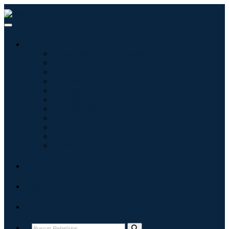
Indústrias
Tecnologia da Informação
Assistência médica
Máquinas e Equipamentos
Automotivo e Transporte
Alimentos e Bebidas
Energia e potência
Aeroespacial e Defesa
Agricultura
Produtos Químicos e Materiais
Arquitetura
Bens de consumo
Blogs
Sobre
Contato