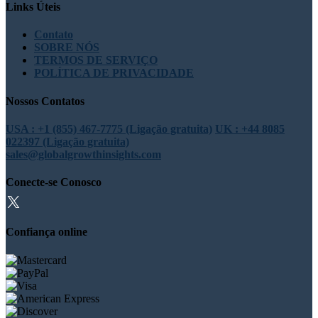
Links Úteis
Contato
SOBRE NÓS
TERMOS DE SERVIÇO
POLÍTICA DE PRIVACIDADE
Nossos Contatos
USA : +1 (855) 467-7775 (Ligação gratuita)
UK : +44 8085
022397 (Ligação gratuita)
sales@globalgrowthinsights.com
Conecte-se Conosco
Confiança online