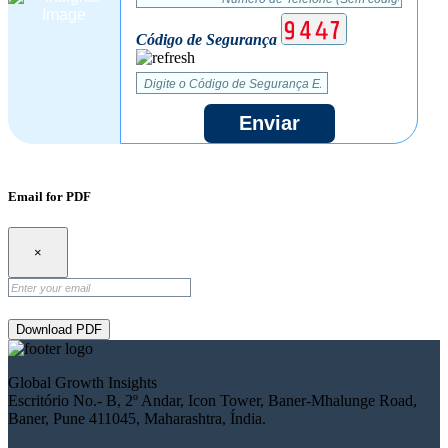
Código de Segurança
Enviar
Email for PDF
×
Download PDF
Global Growth Insights
Escritório No.- B, 2º Andar, Icon Tower, Baner-Mhalunge Road,
Baner, Pune 411045, Maharashtra, Índia.