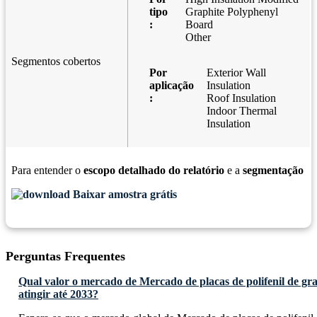
tipo
Graphite Polyphenyl
:
Board
Other
Segmentos cobertos
Por
Exterior Wall
aplicação
Insulation
:
Roof Insulation
Indoor Thermal
Insulation
Para entender o
escopo detalhado do relatório
e a
segmentação
Baixar amostra grátis
Perguntas Frequentes
Qual valor o mercado de Mercado de placas de polifenil de gra
atingir até 2033?