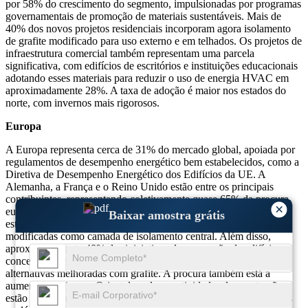
por 58% do crescimento do segmento, impulsionadas por programas
governamentais de promoção de materiais sustentáveis. Mais de
40% dos novos projetos residenciais incorporam agora isolamento
de grafite modificado para uso externo e em telhados. Os projetos de
infraestrutura comercial também representam uma parcela
significativa, com edifícios de escritórios e instituições educacionais
adotando esses materiais para reduzir o uso de energia HVAC em
aproximadamente 28%. A taxa de adoção é maior nos estados do
norte, com invernos mais rigorosos.
Europa
A Europa representa cerca de 31% do mercado global, apoiada por
regulamentos de desempenho energético bem estabelecidos, como a
Diretiva de Desempenho Energético dos Edifícios da UE. A
Alemanha, a França e o Reino Unido estão entre os principais
contribuintes, representando coletivamente quase 65% da procura
×
europeia. Mais de 52% dos novos desenvolvimentos de infra-
Baixar amostra grátis
estruturas públicas em zonas urbanas incluem placas de grafite
modificadas como camada de isolamento central. Além disso,
aproximadamente 48% das iniciativas de renovação de edifícios
concentram-se na substituição de isolamentos obsoletos por
alternativas melhoradas com grafite. A procura também está a
aumentar na Europa Oriental, onde as actividades de construção
estão a crescer e os subsídios governamentais promovem materiais