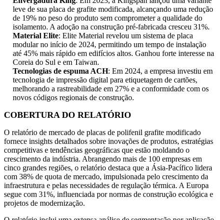
Envergadura King
: Em 2023, a Kingspan lançou uma variante
leve de sua placa de grafite modificada, alcançando uma redução
de 19% no peso do produto sem comprometer a qualidade do
isolamento. A adoção na construção pré-fabricada cresceu 31%.
Material Elite
: Elite Material revelou um sistema de placa
modular no início de 2024, permitindo um tempo de instalação
até 45% mais rápido em edifícios altos. Ganhou forte interesse na
Coreia do Sul e em Taiwan.
Tecnologias de espuma ACH
: Em 2024, a empresa investiu em
tecnologia de impressão digital para etiquetagem de cartões,
melhorando a rastreabilidade em 27% e a conformidade com os
novos códigos regionais de construção.
COBERTURA DO RELATÓRIO
O relatório de mercado de placas de polifenil grafite modificado
fornece insights detalhados sobre inovações de produtos, estratégias
competitivas e tendências geográficas que estão moldando o
crescimento da indústria. Abrangendo mais de 100 empresas em
cinco grandes regiões, o relatório destaca que a Ásia-Pacífico lidera
com 38% de quota de mercado, impulsionada pelo crescimento da
infraestrutura e pelas necessidades de regulação térmica. A Europa
segue com 31%, influenciada por normas de construção ecológica e
projetos de modernização.
O relatório inclui uma extensa análise de segmentação por aplicação