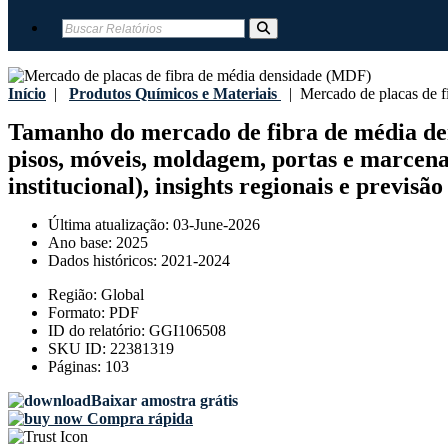
Início
|
Produtos Químicos e Materiais
|
Mercado de placas de f
Tamanho do mercado de fibra de média dens
pisos, móveis, moldagem, portas e marcenar
institucional), insights regionais e previsã
Última atualização:
03-June-2026
Ano base:
2025
Dados históricos:
2021-2024
Região:
Global
Formato:
PDF
ID do relatório:
GGI106508
SKU ID:
22381319
Páginas:
103
Baixar amostra grátis
Compra rápida