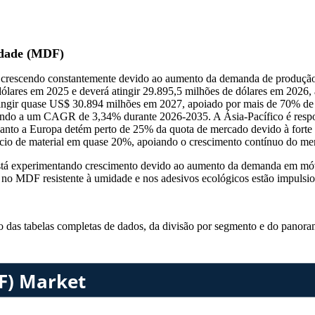
idade (MDF)
 crescendo constantemente devido ao aumento da demanda de produção de
ólares em 2025 e deverá atingir 29.895,5 milhões de dólares em 2026
ingir quase US$ 30.894 milhões em 2027, apoiado por mais de 70% de se
dindo a um CAGR de 3,34% durante 2026-2035. A Ásia-Pacífico é resp
quanto a Europa detém perto de 25% da quota de mercado devido à for
ício de material em quase 20%, apoiando o crescimento contínuo do me
á experimentando crescimento devido ao aumento da demanda em móveis
s no MDF resistente à umidade e nos adesivos ecológicos estão impulsi
so das
tabelas completas de dados, da divisão por segmento e do panora