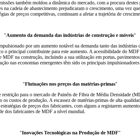
 emissões também moldou a dinâmica do mercado, com a procura destes 
ões na cadeia de abastecimento prejudicaram o crescimento, uma vez que
tégias de preços competitivas, continuam a afetar a trajetória de cresc
"
Aumento da demanda das indústrias de construção e móveis
"
pulsionado por um aumento notável na demanda tanto das indústrias d
o o principal contribuinte para este aumento. A acessibilidade do MDF
e MDF na construção, incluindo a sua utilização em portas, pavimento
zação nas economias emergentes têm sido os principais impulsionadores 
"
Flutuações nos preços das matérias-primas
"
 restrição para o mercado de Painéis de Fibra de Média Densidade (MDF
os custos de produção. A escassez de matérias-primas de alta qualida
 estratégias de preços dos fabricantes, com alguns a registarem aumento
dade dos fabricantes de MDF a nível mundial.
"
Inovações Tecnológicas na Produção de MDF
"