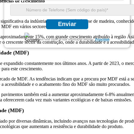
dências de crescimento
nificativa da indústria global de painéis à base de madeira, conhecido
Enviar
do MDF em vários sectores.
proximadamente 15%, com grande crescimento atribuído à região Ásia-
Garantimos total sigilo de suas informações pessoais.
Privacidade
 o crescente sector da construção, onde a durabilidade e a acessibilid
sidade (MDF)
se expandido constantemente nos últimos anos. A partir de 2023, o 
 para este crescimento.
mercado de MDF. As tendências indicam que a procura por MDF está a se
 a acessibilidade e o acabamento fino do MDF são muito procurados.
s e pavimentos também está a aumentar aproximadamente 6-8% anualment
 a oferecerem cada vez mais variantes ecológicas e de baixas emissões.
dade (MDF)
o por diversas dinâmicas, incluindo avanços nas tecnologias de produç
nológicas que aumentam a resistência e durabilidade do produto.