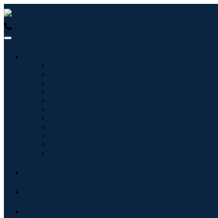
USA : +1 (855) 467-7775 (Ligação gratuita)
UK : +44 8085 0223
Indústrias
Tecnologia da Informação
Assistência médica
Máquinas e Equipamentos
Automotivo e Transporte
Alimentos e Bebidas
Energia e potência
Aeroespacial e Defesa
Agricultura
Produtos Químicos e Materiais
Arquitetura
Bens de consumo
Blogs
Sobre
Contato