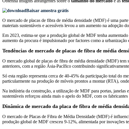
Obtenha insights abrangentes sobre o
tamanho do mercado
e as
ten
Baixar amostra grátis
O mercado de placas de fibra de média densidade (MDF) é uma parte sig
materiais sustentáveis ​​e acessíveis levou a um aumento na adopção 
Em 2023, estima-se que a produção global de MDF tenha aumentado a
aumento da procura é impulsionado por factores como a urbanização e
Tendências de mercado de placas de fibra de média den
O mercado global de placas de fibra de média densidade (MDF) tem 
anteriores, com a região Ásia-Pacífico contribuindo significativamente
Só esta região representa cerca de 40-45% da participação total do 
particularmente na produção de móveis prontos a montar (RTA), onde
Na indústria da construção, a utilização de MDF para portas, janela
sustentáveis ​​reforçou ainda mais o apelo do MDF, com os fabricantes
Dinâmica de mercado da placa de fibra de média densi
O mercado de Placas de Fibra de Média Densidade (MDF) é influenciad
produção global de MDF cresceu 9-12%, alimentada por inovações tec