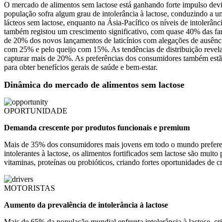
O mercado de alimentos sem lactose está ganhando forte impulso devi
população sofra algum grau de intolerância à lactose, conduzindo a
lácteos sem lactose, enquanto na Ásia-Pacífico os níveis de intolerân
também registou um crescimento significativo, com quase 40% das fam
de 20% dos novos lançamentos de laticínios com alegações de ausência
com 25% e pelo queijo com 15%. As tendências de distribuição revel
capturar mais de 20%. As preferências dos consumidores também estão
para obter benefícios gerais de saúde e bem-estar.
Dinâmica do mercado de alimentos sem lactose
OPORTUNIDADE
Demanda crescente por produtos funcionais e premium
Mais de 35% dos consumidores mais jovens em todo o mundo preferem
intolerantes à lactose, os alimentos fortificados sem lactose são m
vitaminas, proteínas ou probióticos, criando fortes oportunidades de c
MOTORISTAS
Aumento da prevalência de intolerância à lactose
Mais de 65% da população mundial enfrenta intolerância à lactose, c