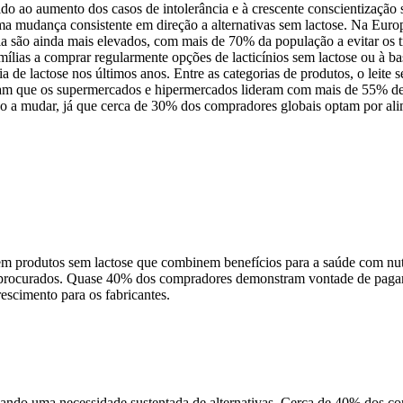
do ao aumento dos casos de intolerância e à crescente conscientização
 uma mudança consistente em direção a alternativas sem lactose. Na Eu
cia são ainda mais elevados, com mais de 70% da população a evitar os 
ílias a comprar regularmente opções de lacticínios sem lactose ou à ba
 de lactose nos últimos anos. Entre as categorias de produtos, o leite
am que os supermercados e hipermercados lideram com mais de 55% de 
 a mudar, já que cerca de 30% dos compradores globais optam por alim
 produtos sem lactose que combinem benefícios para a saúde com nutr
uito procurados. Quase 40% dos compradores demonstram vontade de pag
rescimento para os fabricantes.
riando uma necessidade sustentada de alternativas. Cerca de 40% dos c