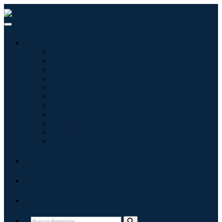
Indústrias
Tecnologia da Informação
Assistência médica
Máquinas e Equipamentos
Automotivo e Transporte
Alimentos e Bebidas
Energia e potência
Aeroespacial e Defesa
Agricultura
Produtos Químicos e Materiais
Arquitetura
Bens de consumo
Blogs
Sobre
Contato