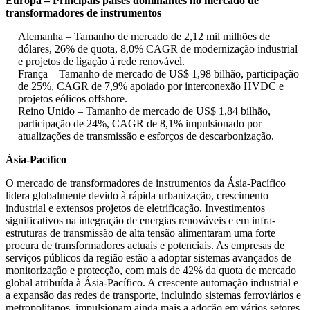
Europa – Principais países dominantes no mercado de
transformadores de instrumentos
Alemanha – Tamanho de mercado de 2,12 mil milhões de
dólares, 26% de quota, 8,0% CAGR de modernização industrial
e projetos de ligação à rede renovável.
França – Tamanho de mercado de US$ 1,98 bilhão, participação
de 25%, CAGR de 7,9% apoiado por interconexão HVDC e
projetos eólicos offshore.
Reino Unido – Tamanho de mercado de US$ 1,84 bilhão,
participação de 24%, CAGR de 8,1% impulsionado por
atualizações de transmissão e esforços de descarbonização.
Ásia-Pacífico
O mercado de transformadores de instrumentos da Ásia-Pacífico
lidera globalmente devido à rápida urbanização, crescimento
industrial e extensos projetos de eletrificação. Investimentos
significativos na integração de energias renováveis ​​e em infra-
estruturas de transmissão de alta tensão alimentaram uma forte
procura de transformadores actuais e potenciais. As empresas de
serviços públicos da região estão a adoptar sistemas avançados de
monitorização e protecção, com mais de 42% da quota de mercado
global atribuída à Ásia-Pacífico. A crescente automação industrial e
a expansão das redes de transporte, incluindo sistemas ferroviários e
metropolitanos, impulsionam ainda mais a adoção em vários setores.