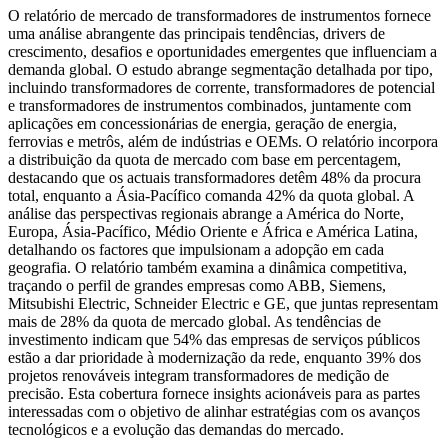
O relatório de mercado de transformadores de instrumentos fornece
uma análise abrangente das principais tendências, drivers de
crescimento, desafios e oportunidades emergentes que influenciam a
demanda global. O estudo abrange segmentação detalhada por tipo,
incluindo transformadores de corrente, transformadores de potencial
e transformadores de instrumentos combinados, juntamente com
aplicações em concessionárias de energia, geração de energia,
ferrovias e metrôs, além de indústrias e OEMs. O relatório incorpora
a distribuição da quota de mercado com base em percentagem,
destacando que os actuais transformadores detêm 48% da procura
total, enquanto a Ásia-Pacífico comanda 42% da quota global. A
análise das perspectivas regionais abrange a América do Norte,
Europa, Ásia-Pacífico, Médio Oriente e África e América Latina,
detalhando os factores que impulsionam a adopção em cada
geografia. O relatório também examina a dinâmica competitiva,
traçando o perfil de grandes empresas como ABB, Siemens,
Mitsubishi Electric, Schneider Electric e GE, que juntas representam
mais de 28% da quota de mercado global. As tendências de
investimento indicam que 54% das empresas de serviços públicos
estão a dar prioridade à modernização da rede, enquanto 39% dos
projetos renováveis ​​integram transformadores de medição de
precisão. Esta cobertura fornece insights acionáveis ​​para as partes
interessadas com o objetivo de alinhar estratégias com os avanços
tecnológicos e a evolução das demandas do mercado.