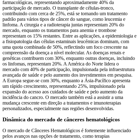
farmacológicas, representando aproximadamente 40% da
participação de mercado. O transplante de células-tronco,
contribuindo com cerca de 25%, está se tornando um tratamento
padrão para vários tipos de câncer do sangue, como leucemia e
linfoma. A cirurgia e a radioterapia juntas representam 20% do
mercado, enquanto os tratamentos para anemia e trombose
representam os 15% restantes. Entre as aplicações, a epidemiologia e
a fisiopatologia das células estaminais leucémicas dominam, com
uma quota combinada de 50%, reflectindo um foco crescente na
compreensão da doença a nível molecular. As doenças renais e
genéticas contribuem com 30%, enquanto outras doenças, incluindo
os linfomas, representam 20%. A América do Norte lidera o
mercado com 40% de participação, impulsionada pela infraestrutura
avançada de saúde e pelo aumento dos investimentos em pesquisa.
A Europa segue-se com 30%, enquanto a Ásia-Pacífico apresenta
um rápido crescimento, representando 25%, impulsionado pela
expansão do acesso aos cuidados de saúde e pelo aumento da
incidência do cancro. O mercado também está a assistir a uma
mudança crescente em direção a tratamentos e imunoterapias
personalizados, especialmente nas regiões desenvolvidas.
Dinâmica do mercado de cânceres hematológicos
O mercado de Cânceres Hematológicos é fortemente influenciado
pelos avanços nas opções de tratamento, como terapias