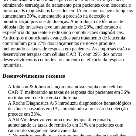
otimizando estratégias de tratamento para pacientes com leucemia e
linfoma. Os diagnósticos baseados em IA em cancros hematológicos
aumentaram 30%, aumentando a precisão na detecção e
monitorização precoce de doenças. A introdução de técnicas de
biópsia não invasivas teve um aumento de 28%, melhorando a
experiência do paciente e reduzindo complicações diagnósticas.
Anticorpos monoclonais avançados para tratamento de leucemia
contribuíram para 27% dos lançamentos de novos produtos,
melhorando as taxas de resposta em pacientes. As empresas estão a
desenvolver terapias com células CAR-T, com 29% dos novos
desenvolvimentos centrados no aumento da eficácia da resposta
imunitária.
Desenvolvimentos recentes
A Johnson & Johnson lançou uma nova terapia com células
CAR-T, melhorando as taxas de resposta dos pacientes em 36%
no tratamento de leucemia e linfoma.
A Roche Diagnostics A/S introduziu diagnósticos hematológicos
de câncer baseados em IA, aumentando a precisão da detecção
precoce em 33%.
A AbbVie desenvolveu uma nova terapia direcionada,
aumentando as taxas de remissão em 31% em pacientes com
cancro do sangue em fase avançada.
A Novartis expandiu o seu programa de transplante de células