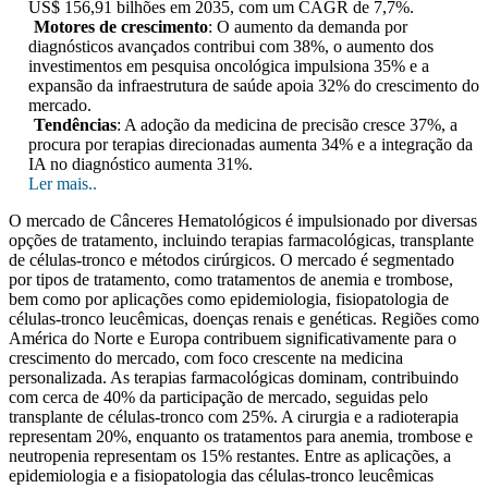
US$ 156,91 bilhões em 2035, com um CAGR de 7,7%.
Motores de crescimento
: O aumento da demanda por
diagnósticos avançados contribui com 38%, o aumento dos
investimentos em pesquisa oncológica impulsiona 35% e a
expansão da infraestrutura de saúde apoia 32% do crescimento do
mercado.
Tendências
: A adoção da medicina de precisão cresce 37%, a
procura por terapias direcionadas aumenta 34% e a integração da
IA ​​no diagnóstico aumenta 31%.
Ler mais..
O mercado de Cânceres Hematológicos é impulsionado por diversas
opções de tratamento, incluindo terapias farmacológicas, transplante
de células-tronco e métodos cirúrgicos. O mercado é segmentado
por tipos de tratamento, como tratamentos de anemia e trombose,
bem como por aplicações como epidemiologia, fisiopatologia de
células-tronco leucêmicas, doenças renais e genéticas. Regiões como
América do Norte e Europa contribuem significativamente para o
crescimento do mercado, com foco crescente na medicina
personalizada. As terapias farmacológicas dominam, contribuindo
com cerca de 40% da participação de mercado, seguidas pelo
transplante de células-tronco com 25%. A cirurgia e a radioterapia
representam 20%, enquanto os tratamentos para anemia, trombose e
neutropenia representam os 15% restantes. Entre as aplicações, a
epidemiologia e a fisiopatologia das células-tronco leucêmicas