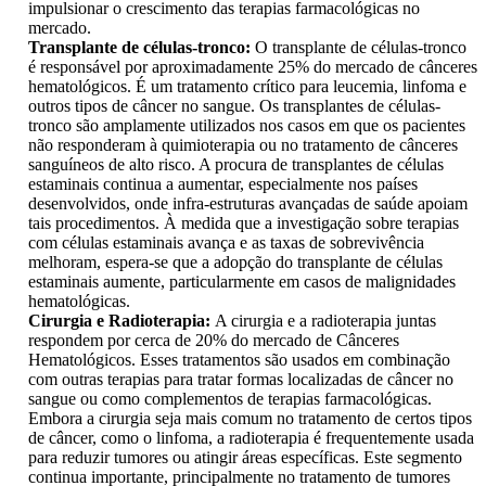
impulsionar o crescimento das terapias farmacológicas no
mercado.
Transplante de células-tronco:
O transplante de células-tronco
é responsável por aproximadamente 25% do mercado de cânceres
hematológicos. É um tratamento crítico para leucemia, linfoma e
outros tipos de câncer no sangue. Os transplantes de células-
tronco são amplamente utilizados nos casos em que os pacientes
não responderam à quimioterapia ou no tratamento de cânceres
sanguíneos de alto risco. A procura de transplantes de células
estaminais continua a aumentar, especialmente nos países
desenvolvidos, onde infra-estruturas avançadas de saúde apoiam
tais procedimentos. À medida que a investigação sobre terapias
com células estaminais avança e as taxas de sobrevivência
melhoram, espera-se que a adopção do transplante de células
estaminais aumente, particularmente em casos de malignidades
hematológicas.
Cirurgia e Radioterapia:
A cirurgia e a radioterapia juntas
respondem por cerca de 20% do mercado de Cânceres
Hematológicos. Esses tratamentos são usados ​​em combinação
com outras terapias para tratar formas localizadas de câncer no
sangue ou como complementos de terapias farmacológicas.
Embora a cirurgia seja mais comum no tratamento de certos tipos
de câncer, como o linfoma, a radioterapia é frequentemente usada
para reduzir tumores ou atingir áreas específicas. Este segmento
continua importante, principalmente no tratamento de tumores