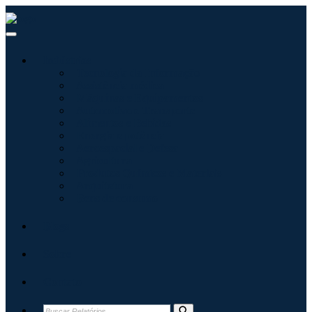
Indústrias
Tecnologia da Informação
Assistência médica
Máquinas e Equipamentos
Automotivo e Transporte
Alimentos e Bebidas
Energia e potência
Aeroespacial e Defesa
Agricultura
Produtos Químicos e Materiais
Arquitetura
Bens de consumo
Blogs
Sobre
Contato