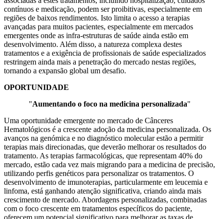
associadas a estes tratamentos, incluindo hospitalização, cuidados
contínuos e medicação, podem ser proibitivas, especialmente em
regiões de baixos rendimentos. Isto limita o acesso a terapias
avançadas para muitos pacientes, especialmente em mercados
emergentes onde as infra-estruturas de saúde ainda estão em
desenvolvimento. Além disso, a natureza complexa destes
tratamentos e a exigência de profissionais de saúde especializados
restringem ainda mais a penetração do mercado nestas regiões,
tornando a expansão global um desafio.
OPORTUNIDADE
"
Aumentando o foco na medicina personalizada
"
Uma oportunidade emergente no mercado de Cânceres
Hematológicos é a crescente adoção da medicina personalizada. Os
avanços na genómica e no diagnóstico molecular estão a permitir
terapias mais direcionadas, que deverão melhorar os resultados do
tratamento. As terapias farmacológicas, que representam 40% do
mercado, estão cada vez mais migrando para a medicina de precisão,
utilizando perfis genéticos para personalizar os tratamentos. O
desenvolvimento de imunoterapias, particularmente em leucemia e
linfoma, está ganhando atenção significativa, criando ainda mais
crescimento de mercado. Abordagens personalizadas, combinadas
com o foco crescente em tratamentos específicos do paciente,
oferecem um potencial significativo para melhorar as taxas de