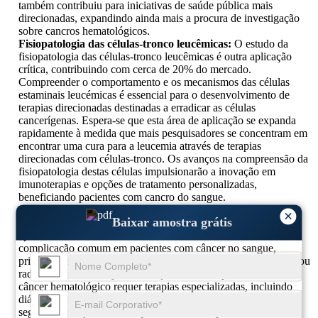
também contribuiu para iniciativas de saúde pública mais
direcionadas, expandindo ainda mais a procura de investigação
sobre cancros hematológicos.
Fisiopatologia das células-tronco leucêmicas:
O estudo da
fisiopatologia das células-tronco leucêmicas é outra aplicação
crítica, contribuindo com cerca de 20% do mercado.
Compreender o comportamento e os mecanismos das células
estaminais leucémicas é essencial para o desenvolvimento de
terapias direcionadas destinadas a erradicar as células
cancerígenas. Espera-se que esta área de aplicação se expanda
rapidamente à medida que mais pesquisadores se concentram em
encontrar uma cura para a leucemia através de terapias
direcionadas com células-tronco. Os avanços na compreensão da
fisiopatologia destas células impulsionarão a inovação em
imunoterapias e opções de tratamento personalizadas,
beneficiando pacientes com cancro do sangue.
Doenças Renais:
As doenças renais, principalmente aquelas
×
Baixar amostra grátis
relacionadas aos cânceres hematológicos, representam
aproximadamente 15% do mercado. A lesão renal é uma
complicação comum em pacientes com câncer no sangue,
principalmente nos casos em que está envolvida quimioterapia ou
radioterapia. O manejo de doenças renais em pacientes com
câncer hematológico requer terapias especializadas, incluindo
diálise e medicamentos direcionados. Espera-se que este
segmento cresça à medida que o número de pacientes com