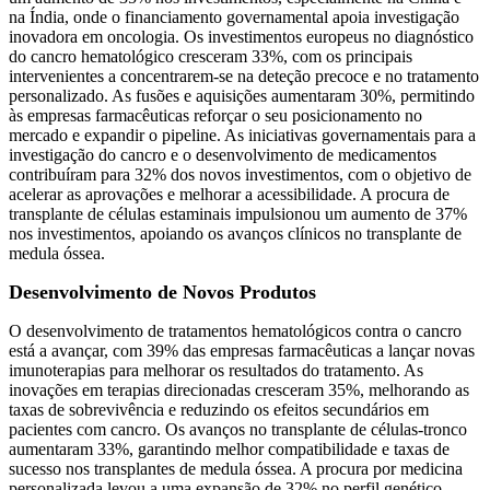
na Índia, onde o financiamento governamental apoia investigação
inovadora em oncologia. Os investimentos europeus no diagnóstico
do cancro hematológico cresceram 33%, com os principais
intervenientes a concentrarem-se na deteção precoce e no tratamento
personalizado. As fusões e aquisições aumentaram 30%, permitindo
às empresas farmacêuticas reforçar o seu posicionamento no
mercado e expandir o pipeline. As iniciativas governamentais para a
investigação do cancro e o desenvolvimento de medicamentos
contribuíram para 32% dos novos investimentos, com o objetivo de
acelerar as aprovações e melhorar a acessibilidade. A procura de
transplante de células estaminais impulsionou um aumento de 37%
nos investimentos, apoiando os avanços clínicos no transplante de
medula óssea.
Desenvolvimento de Novos Produtos
O desenvolvimento de tratamentos hematológicos contra o cancro
está a avançar, com 39% das empresas farmacêuticas a lançar novas
imunoterapias para melhorar os resultados do tratamento. As
inovações em terapias direcionadas cresceram 35%, melhorando as
taxas de sobrevivência e reduzindo os efeitos secundários em
pacientes com cancro. Os avanços no transplante de células-tronco
aumentaram 33%, garantindo melhor compatibilidade e taxas de
sucesso nos transplantes de medula óssea. A procura por medicina
personalizada levou a uma expansão de 32% no perfil genético,