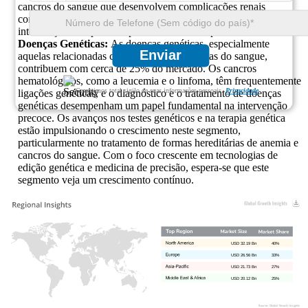
cancros do sangue que desenvolvem complicações renais
continua a aumentar, levando a uma maior procura de
intervenções terapêuticas para resolver estes problemas.
Doenças Genéticas:
As doenças genéticas, especialmente
Enviar
aquelas relacionadas com doenças hereditárias do sangue,
contribuem com cerca de 25% do mercado. Os cancros
hematológicos, como a leucemia e o linfoma, têm frequentemente
Garantimos total sigilo de suas informações pessoais.
Privacidade
ligações genéticas, e o diagnóstico e o tratamento de doenças
genéticas desempenham um papel fundamental na intervenção
precoce. Os avanços nos testes genéticos e na terapia genética
estão impulsionando o crescimento neste segmento,
particularmente no tratamento de formas hereditárias de anemia e
cancros do sangue. Com o foco crescente em tecnologias de
edição genética e medicina de precisão, espera-se que este
segmento veja um crescimento contínuo.
USD 32.19 Bn
40%
USD 26.56 Bn
33%
USD 21.73 Bn
27%
USD 20.12 Bn
25%