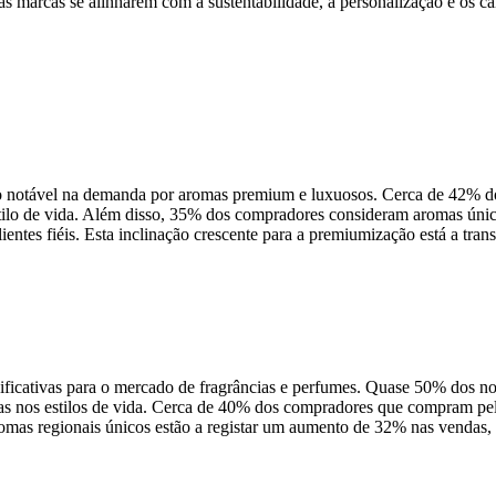
 marcas se alinharem com a sustentabilidade, a personalização e os can
 notável na demanda por aromas premium e luxuosos. Cerca de 42% dos
stilo de vida. Além disso, 35% dos compradores consideram aromas ún
ntes fiéis. Esta inclinação crescente para a premiumização está a tra
ficativas para o mercado de fragrâncias e perfumes. Quase 50% dos n
as nos estilos de vida. Cerca de 40% dos compradores que compram pela
mas regionais únicos estão a registar um aumento de 32% nas vendas, c