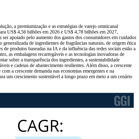
ução, a premiumização e as estratégias de varejo omnicanal
para US$ 4,56 bilhões em 2026 e US$ 4,78 bilhões em 2027,
a ser apoiado pelo aumento dos gastos dos consumidores em cuidados
 generalizada de ingredientes de fragrâncias naturais, de origem ética
 de produtos baseadas na IA e da influência das redes sociais estão a
ro, as embalagens recarregáveis ​​e as tecnologias inovadoras de
ar sobre a transparência dos ingredientes, a sustentabilidade
is ​​e cadeias de abastecimento resilientes. Além disso, a crescente
nte com a crescente demanda nas economias emergentes e na
ara um crescimento sustentável a longo prazo em meio a um cenário