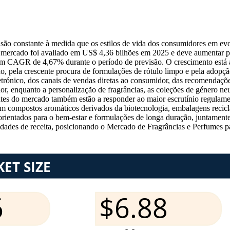
ão constante à medida que os estilos de vida dos consumidores em evol
O mercado foi avaliado em US$ 4,36 bilhões em 2025 e deve aumentar 
m CAGR de 4,67% durante o período de previsão. O crescimento está 
o, pela crescente procura de formulações de rótulo limpo e pela adopção
trónico, dos canais de vendas diretas ao consumidor, das recomendações
, enquanto a personalização de fragrâncias, as coleções de género neut
tes do mercado também estão a responder ao maior escrutínio regulament
 compostos aromáticos derivados da biotecnologia, embalagens recicláve
 orientados para o bem-estar e formulações de longa duração, juntame
idades de receita, posicionando o Mercado de Fragrâncias e Perfumes p