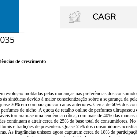
dências de crescimento
em evolução moldadas pelas mudanças nas preferências dos consumidores
s às sintéticas devido à maior conscientização sobre a segurança da p
 quase 30% em comparação com anos anteriores. Cerca de 60% dos com
r perfumes de nicho. A quota de retalho online de perfumes ultrapasso
eis ​​tornaram-se uma tendência crítica, com mais de 40% das marcas a inv
es continuam a atrair cerca de 25% da base total de consumidores. No M
culturais e tradições de presentear. Quase 55% dos consumidores acred
ras. As fragrâncias unissex agora capturam cerca de 18% da participaç