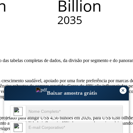
so das
tabelas completas de dados, da divisão por segmento e do panora
 crescimento saudável, apoiado por uma forte preferência por marcas
dências robustas de compra repetida. Cerca de 48% são influenciados 
×
​​e veganos representam agora 22% do mercado, à medida que cresce a co
Baixar amostra grátis
mpulsionados pela conveniência e pela ampla variedade de produtos.
projetado para atingir US$ 4,56 bilhões em 2026, para US$ 6,88 bi
o a sustentabilidade influencia 40% dos compradores, impulsionando
igem opções de fragrâncias veganas e livres de crueldade.