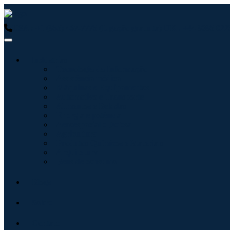
USA : +1 (855) 467-7775 (Ligação gratuita)
UK : +44 8085 0223
Indústrias
Tecnologia da Informação
Assistência médica
Máquinas e Equipamentos
Automotivo e Transporte
Alimentos e Bebidas
Energia e potência
Aeroespacial e Defesa
Agricultura
Produtos Químicos e Materiais
Arquitetura
Bens de consumo
Blogs
Sobre
Contato