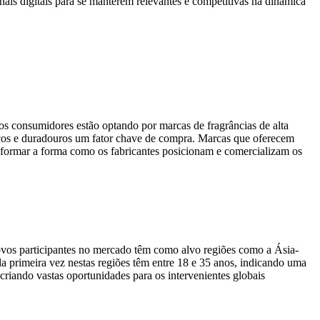
ais digitais para se manterem relevantes e competitivas na dinâmica
 consumidores estão optando por marcas de fragrâncias de alta
icos e duradouros um fator chave de compra. Marcas que oferecem
nsformar a forma como os fabricantes posicionam e comercializam os
ovos participantes no mercado têm como alvo regiões como a Ásia-
 primeira vez nestas regiões têm entre 18 e 35 anos, indicando uma
riando vastas oportunidades para os intervenientes globais