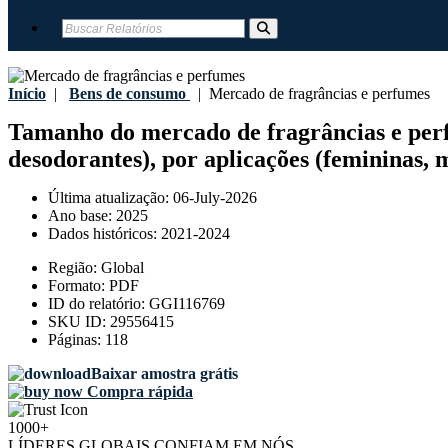
Início
|
Bens de consumo
|
Mercado de fragrâncias e perfumes
Tamanho do mercado de fragrâncias e perfu
desodorantes), por aplicações (femininas, m
Última atualização:
06-July-2026
Ano base:
2025
Dados históricos:
2021-2024
Região:
Global
Formato:
PDF
ID do relatório:
GGI116769
SKU ID:
29556415
Páginas:
118
Baixar amostra grátis
Compra rápida
1000+
LÍDERES GLOBAIS CONFIAM EM NÓS