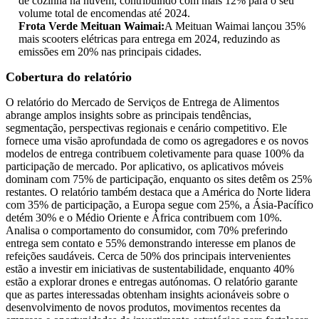
de cozinha na nuvem, contribuindo com mais 12% para o seu
volume total de encomendas até 2024.
Frota Verde Meituan Waimai:
A Meituan Waimai lançou 35%
mais scooters elétricas para entrega em 2024, reduzindo as
emissões em 20% nas principais cidades.
Cobertura do relatório
O relatório do Mercado de Serviços de Entrega de Alimentos
abrange amplos insights sobre as principais tendências,
segmentação, perspectivas regionais e cenário competitivo. Ele
fornece uma visão aprofundada de como os agregadores e os novos
modelos de entrega contribuem coletivamente para quase 100% da
participação de mercado. Por aplicativo, os aplicativos móveis
dominam com 75% de participação, enquanto os sites detêm os 25%
restantes. O relatório também destaca que a América do Norte lidera
com 35% de participação, a Europa segue com 25%, a Ásia-Pacífico
detém 30% e o Médio Oriente e África contribuem com 10%.
Analisa o comportamento do consumidor, com 70% preferindo
entrega sem contato e 55% demonstrando interesse em planos de
refeições saudáveis. Cerca de 50% dos principais intervenientes
estão a investir em iniciativas de sustentabilidade, enquanto 40%
estão a explorar drones e entregas autónomas. O relatório garante
que as partes interessadas obtenham insights acionáveis ​​sobre o
desenvolvimento de novos produtos, movimentos recentes da