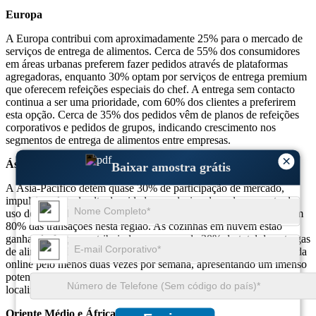
Europa
A Europa contribui com aproximadamente 25% para o mercado de
serviços de entrega de alimentos. Cerca de 55% dos consumidores
em áreas urbanas preferem fazer pedidos através de plataformas
agregadoras, enquanto 30% optam por serviços de entrega premium
que oferecem refeições especiais do chef. A entrega sem contacto
continua a ser uma prioridade, com 60% dos clientes a preferirem
esta opção. Cerca de 35% dos pedidos vêm de planos de refeições
corporativos e pedidos de grupos, indicando crescimento nos
segmentos de entrega de alimentos entre empresas.
×
Ásia-Pacífico
Baixar amostra grátis
A Ásia-Pacífico detém quase 30% de participação de mercado,
impulsionada pela alta densidade populacional e pelo aumento do
uso de smartphones. Os pedidos de aplicativos móveis representam
80% das transações nesta região. As cozinhas em nuvem estão
ganhando força, contribuindo com cerca de 20% do total de entregas
de alimentos. Mais de 50% da população jovem encomenda comida
online pelo menos duas vezes por semana, apresentando um imenso
potencial de crescimento para novos operadores de entrega e menus
localizados.
Oriente Médio e África