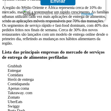
Enviar
A região do Médio Oriente e África representa cerca de 10% do
mercado, mas está a testemunhar um rápido crescimento. As famílias
Garantimos total sigilo de suas informações pessoais.
Privacidade
urbanas utilizam cada vez mais aplicações de entrega de alimentos,
sendo as aplicações móveis responsáveis ​​por 70% das transações.
Os segmentos de serviço rápido e fast-food dominam, com 40% dos
pedidos feitos nos finais de semana. Cerca de 30% dos novos
restaurantes são lançados com um modelo de entrega online desde o
primeiro dia, refletindo as mudanças nos hábitos alimentares da
região.
Lista das principais empresas do mercado de serviços
de entrega de alimentos perfiladas
Grubhub
Entregar
Comidara
Herói de entrega
Comidapanda
Apenas coma
Takeaway. com
Zomato
UberEats
Swiggy
Porta Dash