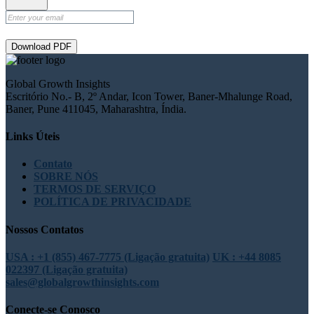
Download PDF
Global Growth Insights
Escritório No.- B, 2º Andar, Icon Tower, Baner-Mhalunge Road,
Baner, Pune 411045, Maharashtra, Índia.
Links Úteis
Contato
SOBRE NÓS
TERMOS DE SERVIÇO
POLÍTICA DE PRIVACIDADE
Nossos Contatos
USA : +1 (855) 467-7775 (Ligação gratuita)
UK : +44 8085
022397 (Ligação gratuita)
sales@globalgrowthinsights.com
Conecte-se Conosco