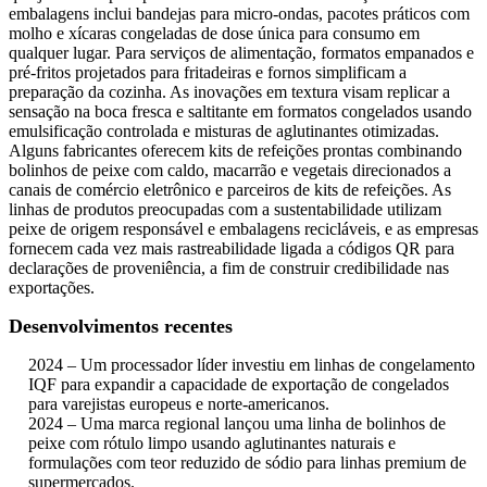
embalagens inclui bandejas para micro-ondas, pacotes práticos com
molho e xícaras congeladas de dose única para consumo em
qualquer lugar. Para serviços de alimentação, formatos empanados e
pré-fritos projetados para fritadeiras e fornos simplificam a
preparação da cozinha. As inovações em textura visam replicar a
sensação na boca fresca e saltitante em formatos congelados usando
emulsificação controlada e misturas de aglutinantes otimizadas.
Alguns fabricantes oferecem kits de refeições prontas combinando
bolinhos de peixe com caldo, macarrão e vegetais direcionados a
canais de comércio eletrônico e parceiros de kits de refeições. As
linhas de produtos preocupadas com a sustentabilidade utilizam
peixe de origem responsável e embalagens recicláveis, e as empresas
fornecem cada vez mais rastreabilidade ligada a códigos QR para
declarações de proveniência, a fim de construir credibilidade nas
exportações.
Desenvolvimentos recentes
2024 – Um processador líder investiu em linhas de congelamento
IQF para expandir a capacidade de exportação de congelados
para varejistas europeus e norte-americanos.
2024 – Uma marca regional lançou uma linha de bolinhos de
peixe com rótulo limpo usando aglutinantes naturais e
formulações com teor reduzido de sódio para linhas premium de
supermercados.