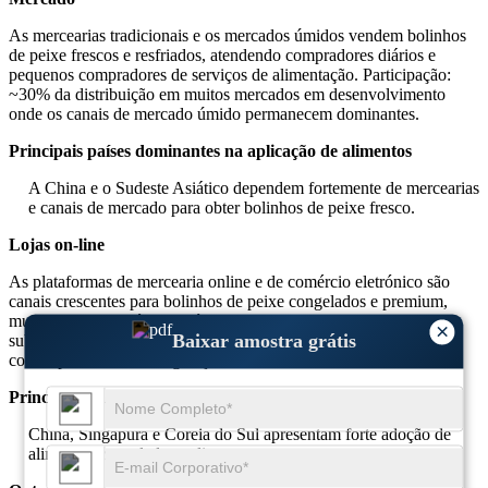
As mercearias tradicionais e os mercados úmidos vendem bolinhos
de peixe frescos e resfriados, atendendo compradores diários e
pequenos compradores de serviços de alimentação. Participação:
~30% da distribuição em muitos mercados em desenvolvimento
onde os canais de mercado úmido permanecem dominantes.
Principais países dominantes na aplicação de alimentos
A China e o Sudeste Asiático dependem fortemente de mercearias
e canais de mercado para obter bolinhos de peixe fresco.
Lojas on-line
As plataformas de mercearia online e de comércio eletrónico são
canais crescentes para bolinhos de peixe congelados e premium,
muitas vezes através de logística de cadeia de frio e pacotes de
×
Baixar amostra grátis
subscrição. Participação: ~25% e crescendo em mercados urbanos
com capacidade de refrigeração de última milha.
Principais países dominantes no aplicativo de lojas online
China, Singapura e Coreia do Sul apresentam forte adoção de
alimentos congelados online.