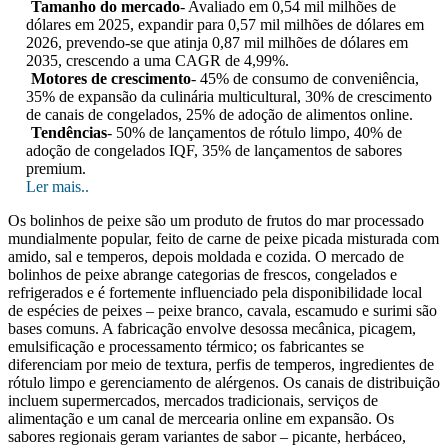
Tamanho do mercado
- Avaliado em 0,54 mil milhões de
dólares em 2025, expandir para 0,57 mil milhões de dólares em
2026, prevendo-se que atinja 0,87 mil milhões de dólares em
2035, crescendo a uma CAGR de 4,99%.
Motores de crescimento
- 45% de consumo de conveniência,
35% de expansão da culinária multicultural, 30% de crescimento
de canais de congelados, 25% de adoção de alimentos online.
Tendências
- 50% de lançamentos de rótulo limpo, 40% de
adoção de congelados IQF, 35% de lançamentos de sabores
premium.
Ler mais..
Os bolinhos de peixe são um produto de frutos do mar processado
mundialmente popular, feito de carne de peixe picada misturada com
amido, sal e temperos, depois moldada e cozida. O mercado de
bolinhos de peixe abrange categorias de frescos, congelados e
refrigerados e é fortemente influenciado pela disponibilidade local
de espécies de peixes – peixe branco, cavala, escamudo e surimi são
bases comuns. A fabricação envolve desossa mecânica, picagem,
emulsificação e processamento térmico; os fabricantes se
diferenciam por meio de textura, perfis de temperos, ingredientes de
rótulo limpo e gerenciamento de alérgenos. Os canais de distribuição
incluem supermercados, mercados tradicionais, serviços de
alimentação e um canal de mercearia online em expansão. Os
sabores regionais geram variantes de sabor – picante, herbáceo,