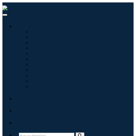
Indústrias
Tecnologia da Informação
Assistência médica
Máquinas e Equipamentos
Automotivo e Transporte
Alimentos e Bebidas
Energia e potência
Aeroespacial e Defesa
Agricultura
Produtos Químicos e Materiais
Arquitetura
Bens de consumo
Blogs
Sobre
Contato