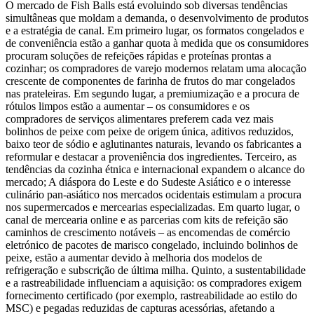
O mercado de Fish Balls está evoluindo sob diversas tendências
simultâneas que moldam a demanda, o desenvolvimento de produtos
e a estratégia de canal. Em primeiro lugar, os formatos congelados e
de conveniência estão a ganhar quota à medida que os consumidores
procuram soluções de refeições rápidas e proteínas prontas a
cozinhar; os compradores de varejo modernos relatam uma alocação
crescente de componentes de farinha de frutos do mar congelados
nas prateleiras. Em segundo lugar, a premiumização e a procura de
rótulos limpos estão a aumentar – os consumidores e os
compradores de serviços alimentares preferem cada vez mais
bolinhos de peixe com peixe de origem única, aditivos reduzidos,
baixo teor de sódio e aglutinantes naturais, levando os fabricantes a
reformular e destacar a proveniência dos ingredientes. Terceiro, as
tendências da cozinha étnica e internacional expandem o alcance do
mercado; A diáspora do Leste e do Sudeste Asiático e o interesse
culinário pan-asiático nos mercados ocidentais estimulam a procura
nos supermercados e mercearias especializadas. Em quarto lugar, o
canal de mercearia online e as parcerias com kits de refeição são
caminhos de crescimento notáveis ​​– as encomendas de comércio
eletrónico de pacotes de marisco congelado, incluindo bolinhos de
peixe, estão a aumentar devido à melhoria dos modelos de
refrigeração e subscrição de última milha. Quinto, a sustentabilidade
e a rastreabilidade influenciam a aquisição: os compradores exigem
fornecimento certificado (por exemplo, rastreabilidade ao estilo do
MSC) e pegadas reduzidas de capturas acessórias, afetando a