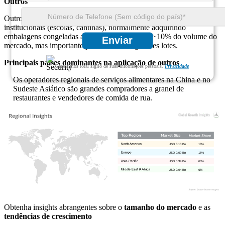
Outros
Outros canais incluem serviços de alimentação, catering e compras
institucionais (escolas, cantinas), normalmente adquirindo
embalagens congeladas a granel. Participação: ~10% do volume do
Enviar
mercado, mas importante para vendas de grandes lotes.
Principais países dominantes na aplicação de outros
Garantimos total sigilo de suas informações pessoais.
Privacidade
Os operadores regionais de serviços alimentares na China e no
Sudeste Asiático são grandes compradores a granel de
restaurantes e vendedores de comida de rua.
USD 0.10 Bn
18%
USD 0.09 Bn
16%
USD 0.34 Bn
60%
USD 0.04 Bn
6%
Obtenha insights abrangentes sobre o
tamanho do mercado
e as
tendências de crescimento