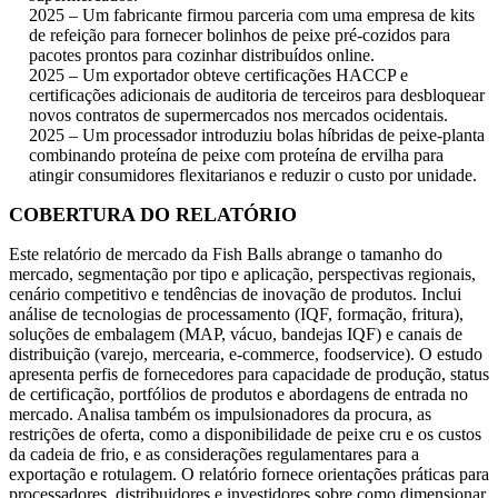
2025 – Um fabricante firmou parceria com uma empresa de kits
de refeição para fornecer bolinhos de peixe pré-cozidos para
pacotes prontos para cozinhar distribuídos online.
2025 – Um exportador obteve certificações HACCP e
certificações adicionais de auditoria de terceiros para desbloquear
novos contratos de supermercados nos mercados ocidentais.
2025 – Um processador introduziu bolas híbridas de peixe-planta
combinando proteína de peixe com proteína de ervilha para
atingir consumidores flexitarianos e reduzir o custo por unidade.
COBERTURA DO RELATÓRIO
Este relatório de mercado da Fish Balls abrange o tamanho do
mercado, segmentação por tipo e aplicação, perspectivas regionais,
cenário competitivo e tendências de inovação de produtos. Inclui
análise de tecnologias de processamento (IQF, formação, fritura),
soluções de embalagem (MAP, vácuo, bandejas IQF) e canais de
distribuição (varejo, mercearia, e-commerce, foodservice). O estudo
apresenta perfis de fornecedores para capacidade de produção, status
de certificação, portfólios de produtos e abordagens de entrada no
mercado. Analisa também os impulsionadores da procura, as
restrições de oferta, como a disponibilidade de peixe cru e os custos
da cadeia de frio, e as considerações regulamentares para a
exportação e rotulagem. O relatório fornece orientações práticas para
processadores, distribuidores e investidores sobre como dimensionar