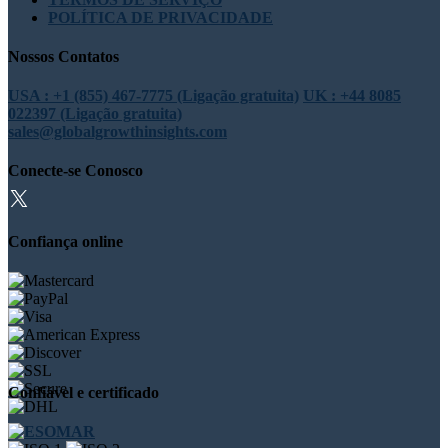
POLÍTICA DE PRIVACIDADE
Nossos Contatos
USA : +1 (855) 467-7775 (Ligação gratuita)
UK : +44 8085
022397 (Ligação gratuita)
sales@globalgrowthinsights.com
Conecte-se Conosco
Confiança online
Confiável e certificado