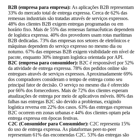
B2B (empresa para empresa):
As aplicações B2B representam
33% do mercado total de entrega expressa. Cerca de 62% das
remessas industriais são tratadas através de serviços expressos.
48% dos clientes B2B exigem entregas programadas ou em
horário fixo. Mais de 55% das remessas farmacêuticas dependem
de logística expressa. 40% dos provedores usam rotas marítimas
B2B dedicadas. 73% das empresas nos setores de eletrônicos e
máquinas dependem do serviço expresso no mesmo dia ou
noturno. 67% das empresas B2B exigem visibilidade em nível de
pacote, enquanto 30% integram logística orientada por API.
B2C (empresa para consumidor):
B2C é responsável por 52%
da atividade de entrega expressa. 78% dos pedidos online são
entregues através de serviços expressos. Aproximadamente 69%
dos compradores consideram o tempo de entrega como seu
principal fator de decisão. O serviço no mesmo dia é oferecido
por 66% dos fornecedores. Mais de 72% dos clientes esperam
atualizações de entrega por meio de aplicativos móveis. 80% das
falhas nas entregas B2C são devido a problemas, exigindo
logística reversa em 22% dos casos. 63% das entregas expressas
B2C ocorrem em zonas urbanas e 44% dos clientes optam pela
entrega expressa em épocas festivas.
C2C (Consumidor para Consumidor):
C2C representa 15%
do uso de entrega expressa. As plataformas peer-to-peer
representam 61% das encomendas C2C. 53% das entregas são