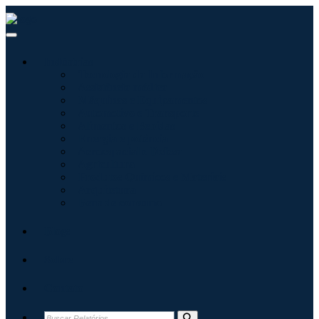
Indústrias
Tecnologia da Informação
Assistência médica
Máquinas e Equipamentos
Automotivo e Transporte
Alimentos e Bebidas
Energia e potência
Aeroespacial e Defesa
Agricultura
Produtos Químicos e Materiais
Arquitetura
Bens de consumo
Blogs
Sobre
Contato