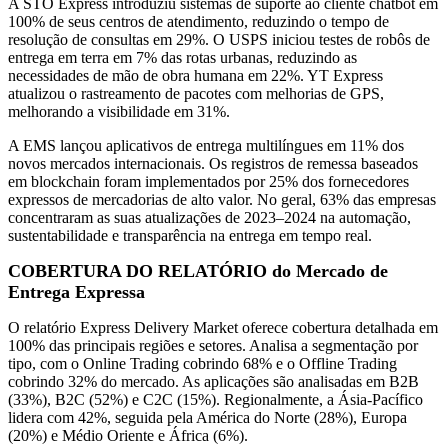
A STO Express introduziu sistemas de suporte ao cliente chatbot em
100% de seus centros de atendimento, reduzindo o tempo de
resolução de consultas em 29%. O USPS iniciou testes de robôs de
entrega em terra em 7% das rotas urbanas, reduzindo as
necessidades de mão de obra humana em 22%. YT Express
atualizou o rastreamento de pacotes com melhorias de GPS,
melhorando a visibilidade em 31%.
A EMS lançou aplicativos de entrega multilíngues em 11% dos
novos mercados internacionais. Os registros de remessa baseados
em blockchain foram implementados por 25% dos fornecedores
expressos de mercadorias de alto valor. No geral, 63% das empresas
concentraram as suas atualizações de 2023–2024 na automação,
sustentabilidade e transparência na entrega em tempo real.
COBERTURA DO RELATÓRIO do Mercado de
Entrega Expressa
O relatório Express Delivery Market oferece cobertura detalhada em
100% das principais regiões e setores. Analisa a segmentação por
tipo, com o Online Trading cobrindo 68% e o Offline Trading
cobrindo 32% do mercado. As aplicações são analisadas em B2B
(33%), B2C (52%) e C2C (15%). Regionalmente, a Ásia-Pacífico
lidera com 42%, seguida pela América do Norte (28%), Europa
(20%) e Médio Oriente e África (6%).