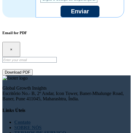
Enviar
Email for PDF
×
Download PDF
Global Growth Insights
Escritório No.- B, 2º Andar, Icon Tower, Baner-Mhalunge Road,
Baner, Pune 411045, Maharashtra, Índia.
Links Úteis
Contato
SOBRE NÓS
TERMOS DE SERVIÇO