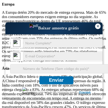
Europa
A Europa detém 20% do mercado de entrega expressa. Mais de 65%
dos consumidores europeus exigem entrega no dia seguinte. As
entregas transfronteiriças dentro da UE representam 46% do total
×
das remessas. A automação está implantada em 61% dos centros de
Baixar amostra grátis
distribuição. 58% dos fornecedores de logística utilizam veículos de
entrega elétricos ou híbridos. Armários de encomendas e clique e
retire contribuem com 35% das entregas de última milha. Os pedidos
B2C representam 60%, enquanto o B2B cobre 30%. 66% dos
provedores oferecem atualizações de rastreamento via SMS e e-mail.
Os serviços expresso estão integrados em 73% das plataformas
europeias de comércio eletrónico. 42% dos fornecedores agora
oferecem opções de entrega nos finais de semana.
Ásia-Pacífico
A Ásia-Pacífico lidera o mercado com 42% de participação global.
Enviar
A China é responsável por 55% das remessas expressas da região. A
Índia contribui com 18%, com o uso de aplicativos móveis para
entrega chegando a 83%. As entregas urbanas representam 68% da
Garantimos total sigilo de suas informações pessoais.
Privacidade
demanda expressa regional. 74% das empresas de logística oferecem
rastreamento de encomendas em tempo real. A entrega no mesmo
dia está disponível em 58% das grandes cidades. O tráfego expresso
transfronteiriço da Ásia-Pacífico cresceu 47%. Os serviços de última