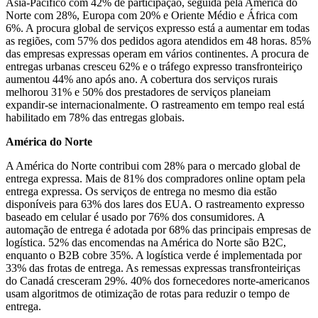
Ásia-Pacífico com 42% de participação, seguida pela América do
Norte com 28%, Europa com 20% e Oriente Médio e África com
6%. A procura global de serviços expresso está a aumentar em todas
as regiões, com 57% dos pedidos agora atendidos em 48 horas. 85%
das empresas expressas operam em vários continentes. A procura de
entregas urbanas cresceu 62% e o tráfego expresso transfronteiriço
aumentou 44% ano após ano. A cobertura dos serviços rurais
melhorou 31% e 50% dos prestadores de serviços planeiam
expandir-se internacionalmente. O rastreamento em tempo real está
habilitado em 78% das entregas globais.
América do Norte
A América do Norte contribui com 28% para o mercado global de
entrega expressa. Mais de 81% dos compradores online optam pela
entrega expressa. Os serviços de entrega no mesmo dia estão
disponíveis para 63% dos lares dos EUA. O rastreamento expresso
baseado em celular é usado por 76% dos consumidores. A
automação de entrega é adotada por 68% das principais empresas de
logística. 52% das encomendas na América do Norte são B2C,
enquanto o B2B cobre 35%. A logística verde é implementada por
33% das frotas de entrega. As remessas expressas transfronteiriças
do Canadá cresceram 29%. 40% dos fornecedores norte-americanos
usam algoritmos de otimização de rotas para reduzir o tempo de
entrega.