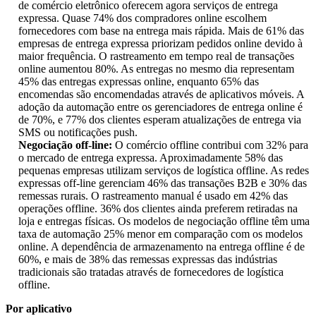
de comércio eletrônico oferecem agora serviços de entrega
expressa. Quase 74% dos compradores online escolhem
fornecedores com base na entrega mais rápida. Mais de 61% das
empresas de entrega expressa priorizam pedidos online devido à
maior frequência. O rastreamento em tempo real de transações
online aumentou 80%. As entregas no mesmo dia representam
45% das entregas expressas online, enquanto 65% das
encomendas são encomendadas através de aplicativos móveis. A
adoção da automação entre os gerenciadores de entrega online é
de 70%, e 77% dos clientes esperam atualizações de entrega via
SMS ou notificações push.
Negociação off-line:
O comércio offline contribui com 32% para
o mercado de entrega expressa. Aproximadamente 58% das
pequenas empresas utilizam serviços de logística offline. As redes
expressas off-line gerenciam 46% das transações B2B e 30% das
remessas rurais. O rastreamento manual é usado em 42% das
operações offline. 36% dos clientes ainda preferem retiradas na
loja e entregas físicas. Os modelos de negociação offline têm uma
taxa de automação 25% menor em comparação com os modelos
online. A dependência de armazenamento na entrega offline é de
60%, e mais de 38% das remessas expressas das indústrias
tradicionais são tratadas através de fornecedores de logística
offline.
Por aplicativo