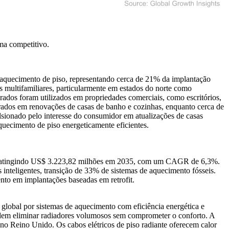
ma competitivo
.
a aquecimento de piso, representando cerca de 21% da implantação
es multifamiliares, particularmente em estados do norte como
dos foram utilizados em propriedades comerciais, como escritórios,
drados em renovações de casas de banho e cozinhas, enquanto cerca de
sionado pelo interesse do consumidor em atualizações de casas
quecimento de piso energeticamente eficientes.
7, atingindo US$ 3.223,82 milhões em 2035, com um CAGR de 6,3%.
inteligentes, transição de 33% de sistemas de aquecimento fósseis.
nto em implantações baseadas em retrofit.
global por sistemas de aquecimento com eficiência energética e
ndem eliminar radiadores volumosos sem comprometer o conforto. A
no Reino Unido. Os cabos elétricos de piso radiante oferecem calor