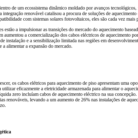
entro de um ecossistema dinâmico moldado por avanços tecnológicos, me
e da integração renovável catalisou a procura de soluções de aquecimen
ibilidade com sistemas solares fotovoltaicos, eles são cada vez mais p
s estão a impulsionar as transições do mercado do aquecimento baseado
ém aumentou a comercialização dos cabos eléctricos de aquecimento por
de instalação e a sensibilização limitada nas regiões em desenvolvimen
 e a alimentar a expansão do mercado.
crescer, os cabos elétricos para aquecimento de piso apresentam uma opor
m utilizar eficazmente a eletricidade armazenada para alimentar o aque
uida zero incluíam cabos de aquecimento eléctrico na sua concepção. P
as renováveis, levando a um aumento de 26% nas instalações de aquecim
zo.
gética