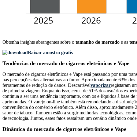
Obtenha insights abrangentes sobre o
tamanho do mercado
e as
ten
Baixar amostra grátis
Tendências de mercado de cigarros eletrônicos e Vape
O mercado de cigarros eletrônicos e Vape está passando por uma tra
nas percepções das alternativas ao fumo. Aproximadamente 63% dos 
ferramentas de redução de danos. Descartável
vaporizar
registaram um
de primeira viagem. Enquanto isso, cerca de 51% dos usuários experient
continua a ser uma tendência importante, com os e-líquidos à base d
aprimoradas. O varejo on-line também está remodelando a distribuiç
conveniência do comércio eletrônico. Além disso, aproximadamente 28
sabor de tabaco. Também estão a surgir melhorias tecnológicas, como
de tecnologia. Juntos, esses fatos ressaltam um cenário dinâmico onde
Dinâmica do mercado de cigarros eletrônicos e Vape