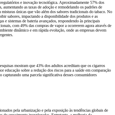
s regulatórios e inovação tecnológica. Aproximadamente 57% dos
os, aumentando as taxas de adoção e remodelando os padrões de
 misturas únicas que vão além dos sabores tradicionais do tabaco. No
oibir sabores, impactando a disponibilidade dos produtos e as
as e sistemas de bateria avançados, respondendo às principais
dicionais, com 49% das compras de vapor a ocorrerem agora através de
m ambiente dinâmico e em rápida evolução, onde as empresas devem
rgentes.
esquisas mostram que 43% dos adultos acreditam que os cigarros
maior educação sobre a redução dos riscos para a saúde em comparação
o capturando uma parcela significativa desses consumidores
ionados pela urbanização e pela exposição às tendências globais de
des de crescimento inexploradas. Entretanto, a melhoria da