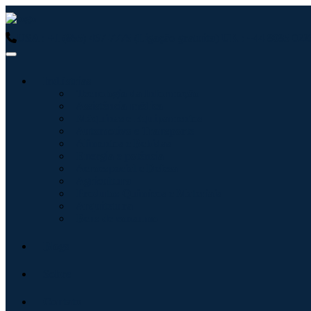
USA : +1 (855) 467-7775 (Ligação gratuita)
UK : +44 8085 0223
Indústrias
Tecnologia da Informação
Assistência médica
Máquinas e Equipamentos
Automotivo e Transporte
Alimentos e Bebidas
Energia e potência
Aeroespacial e Defesa
Agricultura
Produtos Químicos e Materiais
Arquitetura
Bens de consumo
Blogs
Sobre
Contato