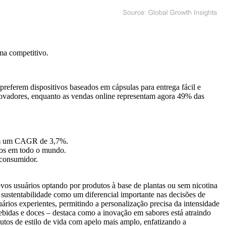
ma competitivo
.
eferem dispositivos baseados em cápsulas para entrega fácil e
inovadores, enquanto as vendas online representam agora 49% das
 com um CAGR de 3,7%.
ros em todo o mundo.
 consumidor.
vos usuários optando por produtos à base de plantas ou sem nicotina
ustentabilidade como um diferencial importante nas decisões de
ários experientes, permitindo a personalização precisa da intensidade
bidas e doces – destaca como a inovação em sabores está atraindo
tos de estilo de vida com apelo mais amplo, enfatizando a