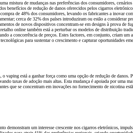
 uma mistura de mudanças nas preferências dos consumidores, cenário
os benefícios de redução de danos oferecidos pelos cigarros eletrónic
e compra de 48% dos consumidores, levando os fabricantes a inovar com
amentar; cerca de 32% dos países introduziram ou estão a considerar pr
çamentos de novos dispositivos concentram-se em designs à prova de fug
 retalho online também está a perturbar os modelos de distribuição tra
icando a concorrência de preços. Estes factores, em conjunto, criam u
ecnológicas para sustentar o crescimento e capturar oportunidades eme
, o vaping está a ganhar força como uma opção de redução de danos. P
entivando taxas de adoção mais altas. Esta mudança é apoiada por uma 
ntes que se concentram em inovações no fornecimento de nicotina estã
to demonstram um interesse crescente nos cigarros eletrónicos, impuls
ocalizados para atrair 41% das preferências regionais, criando oportunida