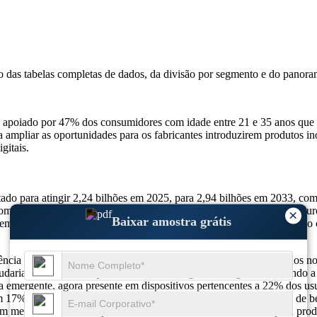
so das
tabelas completas de dados, da divisão por segmento e do panora
apoiado por 47% dos consumidores com idade entre 21 e 35 anos que pr
 a ampliar as oportunidades para os fabricantes introduzirem produtos 
gitais.
tado para atingir 2,24 bilhões em 2025, para 2,94 bilhões em 2033,
omo uma dinâmica de mercado de combustíveis alternativos mais segu
×
Baixar amostra grátis
emanda por dispositivos personalizáveis ​​aumentam o envolvimento do
ncia acelerada em direção a alternativas sem nicotina, com 29% dos no
dariam para marcas que oferecem embalagens ecológicas, revelando a s
a emergente, agora presente em dispositivos pertencentes a 22% dos usu
m 17% dos novos produtos desenvolvidos em parceria com marcas de be
 mercado que evolui para além do fornecimento de nicotina para produ