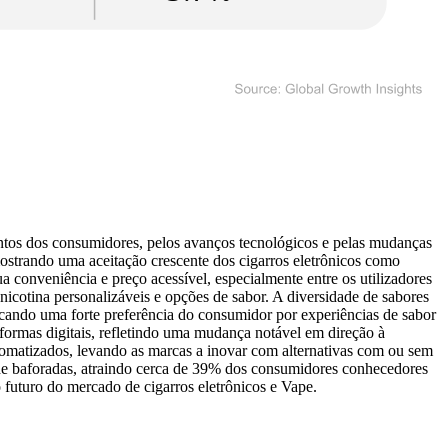
ntos dos consumidores, pelos avanços tecnológicos e pelas mudanças
trando uma aceitação crescente dos cigarros eletrônicos como
conveniência e preço acessível, especialmente entre os utilizadores
icotina personalizáveis ​​e opções de sabor. A diversidade de sabores
icando uma forte preferência do consumidor por experiências de sabor
aformas digitais, refletindo uma mudança notável em direção à
romatizados, levando as marcas a inovar com alternativas com ou sem
s de baforadas, atraindo cerca de 39% dos consumidores conhecedores
o futuro do mercado de cigarros eletrônicos e Vape.