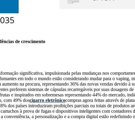
dências de crescimento
nsformação significativa, impulsionada pelas mudanças nos comportame
fumantes em todo o mundo estão considerando mudar para o vaping, mos
 aumento na procura, representando 36% das novas vendas devido à sua 
es preferem sistemas de cápsulas recarregáveis ​​por suas dosagens de n
e frutas e inspirados em sobremesas representando 44% do mercado, ind
ão, com 49% dos
cigarro eletrônico
compras agora feitas através de plat
% dos países introduziram proibições parciais ou totais de produtos a
 cartuchos à prova de fugas e dispositivos inteligentes com contadore
 a conveniência, a personalização e a compra digital estão redefinindo 