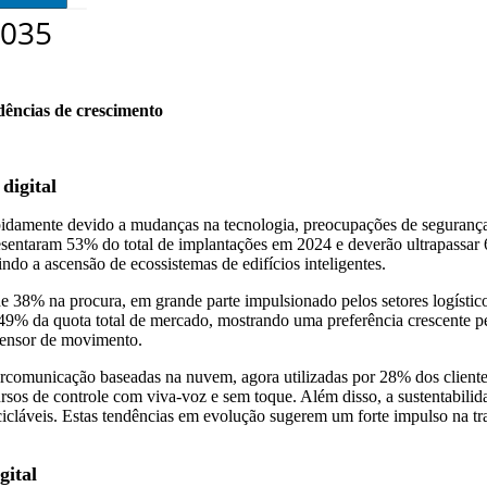
dências de crescimento
digital
pidamente devido a mudanças na tecnologia, preocupações de segurança 
presentaram 53% do total de implantações em 2024 e deverão ultrapassa
indo a ascensão de ecossistemas de edifícios inteligentes.
e 38% na procura, em grande parte impulsionado pelos setores logístico
 49% da quota total de mercado, mostrando uma preferência crescente p
sensor de movimento.
tercomunicação baseadas na nuvem, agora utilizadas por 28% dos client
sos de controle com viva-voz e sem toque. Além disso, a sustentabilid
cláveis. Estas tendências em evolução sugerem um forte impulso na tra
gital