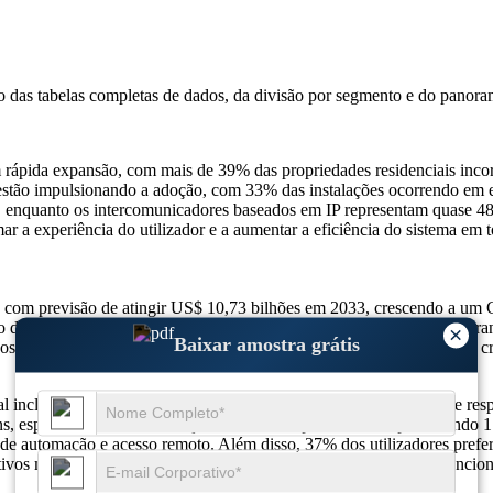
so das
tabelas completas de dados, da divisão por segmento e do panora
rápida expansão, com mais de 39% das propriedades residenciais incorp
bém estão impulsionando a adoção, com 33% das instalações ocorrendo 
enquanto os intercomunicadores baseados em IP representam quase 48%
a experiência do utilizador e a aumentar a eficiência do sistema em t
 com previsão de atingir US$ 10,73 bilhões em 2033, crescendo a u
de edifícios inteligentes, aumento de 38% nas necessidades de segura
×
Baixar amostra grátis
sitivos móveis, aumento de 31% em soluções baseadas em nuvem e cres
al incluem intercomunicadores inteligentes alimentados por IA, que 
s, especialmente em instalações de saúde e públicas, compreendendo 1
 de automação e acesso remoto. Além disso, 37% dos utilizadores pref
ivos móveis. A tendência para sistemas híbridos que combinam funcion