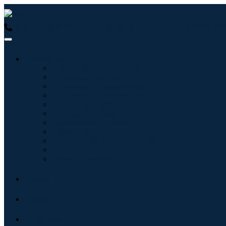
USA : +1 (855) 467-7775 (Ligação gratuita)
UK : +44 8085 0223
Indústrias
Tecnologia da Informação
Assistência médica
Máquinas e Equipamentos
Automotivo e Transporte
Alimentos e Bebidas
Energia e potência
Aeroespacial e Defesa
Agricultura
Produtos Químicos e Materiais
Arquitetura
Bens de consumo
Blogs
Sobre
Contato