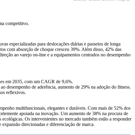
ma competitivo
.
as especializadas para deslocações diárias e passeios de longa
mentos com absorção de choque cresceu 39%. Além disso, 42% das
 direção ao varejo on-line e a equipamentos centrados no desempenho
ilhões em 2035, com um CAGR de 9,6%.
 ao desempenho de aderência, aumento de 29% na adoção do fitness.
os reflexivos.
mpenho multifuncionais, elegantes e duráveis. Com mais de 52% dos
stá fortemente apoiada na inovação. Um aumento de 38% na procura de
ens ecológicas. Os intervenientes no mercado também estão a responder
 de expansão direcionadas e diferenciação de marca.