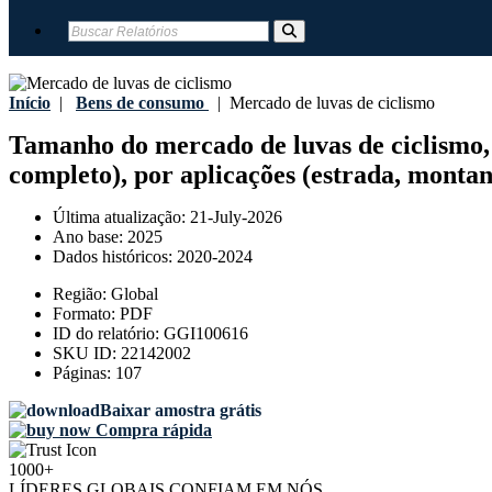
Início
|
Bens de consumo
|
Mercado de luvas de ciclismo
Tamanho do mercado de luvas de ciclismo, p
completo), por aplicações (estrada, montanh
Última atualização:
21-July-2026
Ano base:
2025
Dados históricos:
2020-2024
Região:
Global
Formato:
PDF
ID do relatório:
GGI100616
SKU ID:
22142002
Páginas:
107
Baixar amostra grátis
Compra rápida
1000+
LÍDERES GLOBAIS CONFIAM EM NÓS