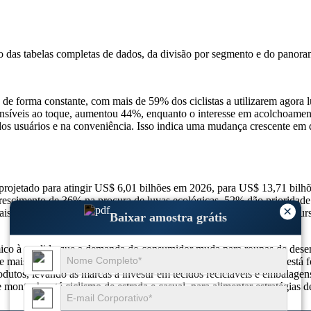
so das
tabelas completas de dados, da divisão por segmento e do panora
 forma constante, com mais de 59% dos ciclistas a utilizarem agora luv
s sensíveis ao toque, aumentou 44%, enquanto o interesse em acolchoa
 dos usuários e na conveniência. Isso indica uma mudança crescente em
projetado para atingir US$ 6,01 bilhões em 2026, para US$ 13,71 b
escimento de 36% na procura de luvas ecológicas, 52% dão prioridade
×
is reciclados, 41% mudam para tecidos respiráveis, 33% exigem recurs
Baixar amostra grátis
âmico à medida que a demanda do consumidor muda para roupas de dese
 e mais de 44% a utilizar luvas tecnológicas integradas, a indústria e
odutos, levando as marcas a investir em tecidos recicláveis ​​e embalag
de montanha até ciclismo de estrada e casual, para alimentar estratégias