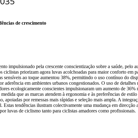
dências de crescimento
to impulsionado pela crescente conscientização sobre a saúde, pelo au
iclistas priorizam agora luvas acolchoadas para maior conforto em pa
as sensíveis ao toque aumentou 38%, permitindo o uso contínuo do disp
hor aderência em ambientes urbanos congestionados. O uso de detalhes 
idores ecologicamente conscientes impulsionaram um aumento de 36% na p
medida que as marcas atendem à ergonomia e às preferências de estil
 apoiadas por remessas mais rápidas e seleção mais ampla. A integração
Estas tendências ilustram colectivamente uma mudança em direcção a 
por luvas de ciclismo tanto para ciclistas amadores como profissionais.