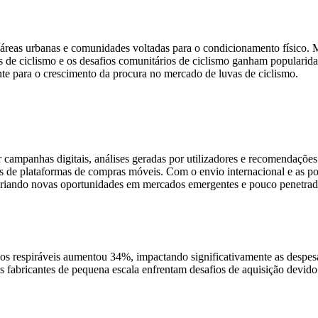
m áreas urbanas e comunidades voltadas para o condicionamento físic
s de ciclismo e os desafios comunitários de ciclismo ganham popularid
ente para o crescimento da procura no mercado de luvas de ciclismo.
campanhas digitais, análises geradas por utilizadores e recomendações
s de plataformas de compras móveis. Com o envio internacional e as p
criando novas oportunidades em mercados emergentes e pouco penetrad
idos respiráveis ​​aumentou 34%, impactando significativamente as despe
 fabricantes de pequena escala enfrentam desafios de aquisição devido 