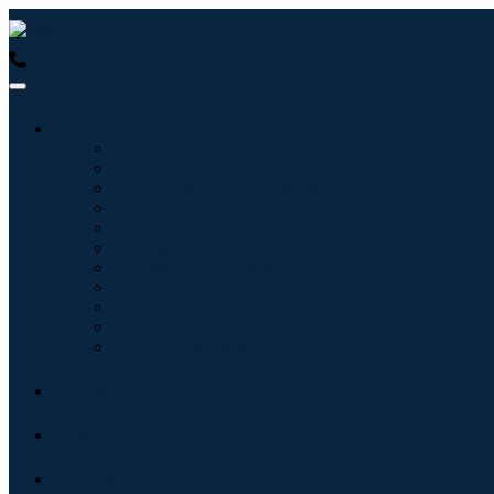
USA : +1 (855) 467-7775 (Ligação gratuita)
UK : +44 8085 0223
Indústrias
Tecnologia da Informação
Assistência médica
Máquinas e Equipamentos
Automotivo e Transporte
Alimentos e Bebidas
Energia e potência
Aeroespacial e Defesa
Agricultura
Produtos Químicos e Materiais
Arquitetura
Bens de consumo
Blogs
Sobre
Contato