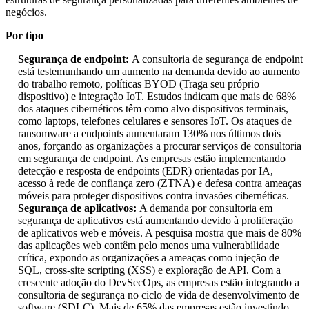
negócios.
Por tipo
Segurança de endpoint:
A consultoria de segurança de endpoint
está testemunhando um aumento na demanda devido ao aumento
do trabalho remoto, políticas BYOD (Traga seu próprio
dispositivo) e integração IoT. Estudos indicam que mais de 68%
dos ataques cibernéticos têm como alvo dispositivos terminais,
como laptops, telefones celulares e sensores IoT. Os ataques de
ransomware a endpoints aumentaram 130% nos últimos dois
anos, forçando as organizações a procurar serviços de consultoria
em segurança de endpoint. As empresas estão implementando
detecção e resposta de endpoints (EDR) orientadas por IA,
acesso à rede de confiança zero (ZTNA) e defesa contra ameaças
móveis para proteger dispositivos contra invasões cibernéticas.
Segurança de aplicativos:
A demanda por consultoria em
segurança de aplicativos está aumentando devido à proliferação
de aplicativos web e móveis. A pesquisa mostra que mais de 80%
das aplicações web contêm pelo menos uma vulnerabilidade
crítica, expondo as organizações a ameaças como injeção de
SQL, cross-site scripting (XSS) e exploração de API. Com a
crescente adoção do DevSecOps, as empresas estão integrando a
consultoria de segurança no ciclo de vida de desenvolvimento de
software (SDLC). Mais de 65% das empresas estão investindo