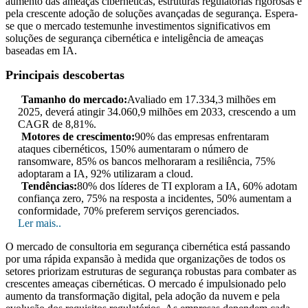
aumento das ameaças cibernéticas, estruturas regulatórias rigorosas e
pela crescente adoção de soluções avançadas de segurança. Espera-
se que o mercado testemunhe investimentos significativos em
soluções de segurança cibernética e inteligência de ameaças
baseadas em IA.
Principais descobertas
Tamanho do mercado:
Avaliado em 17.334,3 milhões em
2025, deverá atingir 34.060,9 milhões em 2033, crescendo a um
CAGR de 8,81%.
Motores de crescimento:
90% das empresas enfrentaram
ataques cibernéticos, 150% aumentaram o número de
ransomware, 85% os bancos melhoraram a resiliência, 75%
adoptaram a IA, 92% utilizaram a cloud.
Tendências:
80% dos líderes de TI exploram a IA, 60% adotam
confiança zero, 75% na resposta a incidentes, 50% aumentam a
conformidade, 70% preferem serviços gerenciados.
Ler mais..
O mercado de consultoria em segurança cibernética está passando
por uma rápida expansão à medida que organizações de todos os
setores priorizam estruturas de segurança robustas para combater as
crescentes ameaças cibernéticas. O mercado é impulsionado pelo
aumento da transformação digital, pela adoção da nuvem e pela