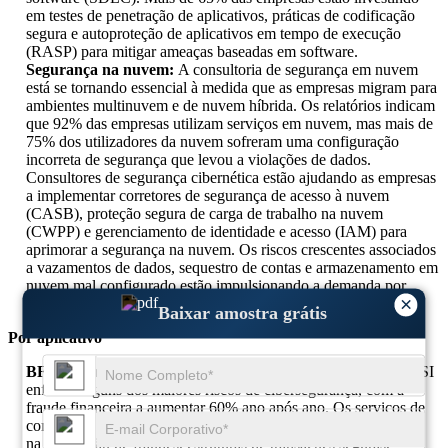
em testes de penetração de aplicativos, práticas de codificação
segura e autoproteção de aplicativos em tempo de execução
(RASP) para mitigar ameaças baseadas em software.
Segurança na nuvem:
A consultoria de segurança em nuvem
está se tornando essencial à medida que as empresas migram para
ambientes multinuvem e de nuvem híbrida. Os relatórios indicam
que 92% das empresas utilizam serviços em nuvem, mas mais de
75% dos utilizadores da nuvem sofreram uma configuração
incorreta de segurança que levou a violações de dados.
Consultores de segurança cibernética estão ajudando as empresas
a implementar corretores de segurança de acesso à nuvem
(CASB), proteção segura de carga de trabalho na nuvem
(CWPP) e gerenciamento de identidade e acesso (IAM) para
aprimorar a segurança na nuvem. Os riscos crescentes associados
a vazamentos de dados, sequestro de contas e armazenamento em
nuvem mal configurado estão impulsionando a demanda por
×
serviços especializados de consultoria em segurança na nuvem.
Baixar amostra grátis
Por aplicativo
BFSI (Bancos, Serviços Financeiros e Seguros):
O setor BFSI
enfrenta alguns dos maiores riscos de cibersegurança, com a
fraude financeira a aumentar 60% ano após ano. Os serviços de
consultoria em segurança cibernética neste setor concentram-se
na prevenção de fraudes, estruturas de transações seguras,