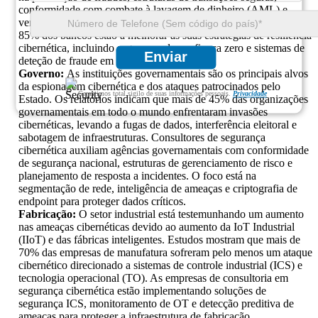
conformidade com combate à lavagem de dinheiro (AML) e
verificação de identidade digital. Estudos revelam que mais de
85% dos bancos estão a melhorar as suas estratégias de resiliência
cibernética, incluindo segurança de confiança zero e sistemas de
Enviar
deteção de fraude em tempo real.
Governo:
As instituições governamentais são os principais alvos
da espionagem cibernética e dos ataques patrocinados pelo
Garantimos total sigilo de suas informações pessoais.
Privacidade
Estado. Os relatórios indicam que mais de 45% das organizações
governamentais em todo o mundo enfrentaram invasões
cibernéticas, levando a fugas de dados, interferência eleitoral e
sabotagem de infraestruturas. Consultores de segurança
cibernética auxiliam agências governamentais com conformidade
de segurança nacional, estruturas de gerenciamento de risco e
planejamento de resposta a incidentes. O foco está na
segmentação de rede, inteligência de ameaças e criptografia de
endpoint para proteger dados críticos.
Fabricação:
O setor industrial está testemunhando um aumento
nas ameaças cibernéticas devido ao aumento da IoT Industrial
(IIoT) e das fábricas inteligentes. Estudos mostram que mais de
70% das empresas de manufatura sofreram pelo menos um ataque
cibernético direcionado a sistemas de controle industrial (ICS) e
tecnologia operacional (TO). As empresas de consultoria em
segurança cibernética estão implementando soluções de
segurança ICS, monitoramento de OT e detecção preditiva de
ameaças para proteger a infraestrutura de fabricação.