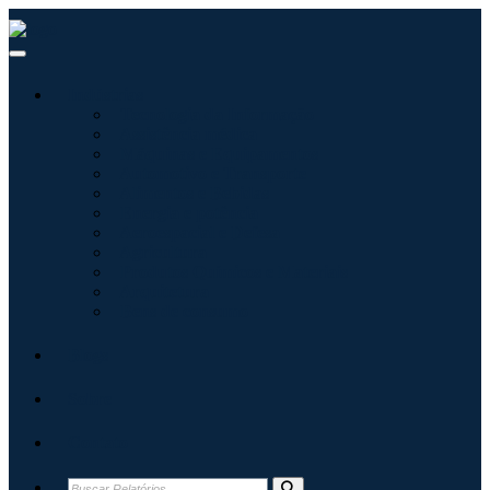
Indústrias
Tecnologia da Informação
Assistência médica
Máquinas e Equipamentos
Automotivo e Transporte
Alimentos e Bebidas
Energia e potência
Aeroespacial e Defesa
Agricultura
Produtos Químicos e Materiais
Arquitetura
Bens de consumo
Blogs
Sobre
Contato