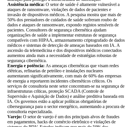
Assistência médica:
O setor de saúde é altamente vulnerável a
ataques de ransomware, violações de dados de pacientes e
invasão de dispositivos médicos. A pesquisa mostra que mais de
50% dos prestadores de cuidados de saúde sofreram roubo de
dados e ataques de ransomware, expondo registos sensíveis de
pacientes. Consultores de segurança cibernética ajudam
organizações de saúde a implementar estruturas de segurança
compatíveis com HIPAA, armazenamento criptografado de dados
médicos e sistemas de detecção de ameaças baseados em IA. A
ascensão da telemedicina e dos dispositivos médicos conectados
aumentou ainda mais a necessidade de estratégias robustas de
segurança cibernética.
Energia e potência:
As ameaças cibernéticas que visam redes
elétricas, refinarias de petróleo e instalações nucleares
aumentaram significativamente, com mais de 60% das empresas
de energia a reportarem incidentes cibernéticos críticos. Os
serviços de consultoria neste setor concentram-se na segurança de
infraestruturas críticas, proteção SCADA (Controle de
Supervisão e Aquisição de Dados) e análise preditiva baseada em
IA. Os governos estão a aplicar políticas obrigatórias de
cibersegurança para o sector energético, aumentando a procura de
consultoria especializada.
Varejo:
O setor de varejo é um dos principais alvos de fraudes
em pagamentos, hacks de comércio eletrônico e violações de
sistemas de PDV. Estudos indicam que mais de 50% dos