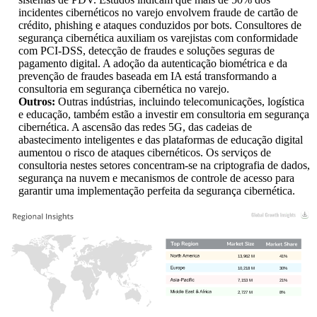
incidentes cibernéticos no varejo envolvem fraude de cartão de
crédito, phishing e ataques conduzidos por bots. Consultores de
segurança cibernética auxiliam os varejistas com conformidade
com PCI-DSS, detecção de fraudes e soluções seguras de
pagamento digital. A adoção da autenticação biométrica e da
prevenção de fraudes baseada em IA está transformando a
consultoria em segurança cibernética no varejo.
Outros:
Outras indústrias, incluindo telecomunicações, logística
e educação, também estão a investir em consultoria em segurança
cibernética. A ascensão das redes 5G, das cadeias de
abastecimento inteligentes e das plataformas de educação digital
aumentou o risco de ataques cibernéticos. Os serviços de
consultoria nestes setores concentram-se na criptografia de dados,
segurança na nuvem e mecanismos de controle de acesso para
garantir uma implementação perfeita da segurança cibernética.
13,962 M
41%
10,218 M
30%
7,153 M
21%
2,727 M
8%