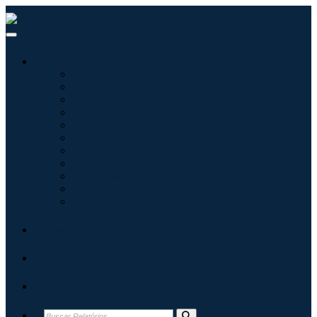
Indústrias
Tecnologia da Informação
Assistência médica
Máquinas e Equipamentos
Automotivo e Transporte
Alimentos e Bebidas
Energia e potência
Aeroespacial e Defesa
Agricultura
Produtos Químicos e Materiais
Arquitetura
Bens de consumo
Blogs
Sobre
Contato