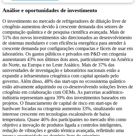
Análise e oportunidades de investimento
O investimento no mercado de refrigeradores de diluição livre de
criogênio aumentou devido à crescente demanda dos setores de
computação quântica e de pesquisa científica avançada. Mais de
51% dos novos investimentos são direcionados ao desenvolvimento
de sistemas modulares e com eficiência energética para atender à
crescente demanda por configurações compactas e fáceis de usar em
laboratório. Os gastos públicos e privados em P&D em criogenia
aumentaram 43% nos últimos dois anos, particularmente na América
do Norte, na Europa e no Leste Asiático. Mais de 37% das
universidades de investigação e laboratórios nacionais estão a
expandir a infraestrutura criogénica com capital apoiado pelo
governo. Além disso, 48% das start-ups no ecossistema quântico
estão ativamente adquirindo ou co-desenvolvendo soluções livres de
criogênio em colaboração com OEMs. As parcerias académico-
indústria representam agora 39% dos investimentos baseados em
projetos. O financiamento de capital de risco em start-ups de
hardware focadas na criogenia aumentou 33%, sinalizando um
interesse crescente em tecnologias escalonáveis ​​de baixa
temperatura. Quase 46% dos participantes no mercado têm como
objetivo a inovação de produtos ligada a controlos inteligentes,
redução de vibrações e gestão térmica avançada, refletindo uma
imensa oportunidade no domínio livre de criogénio.