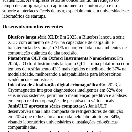
acadêmicos. As empresas estão se concentrando na redução do
tempo de configuração, no aprimoramento da automação e no
suporte a interfaces fáceis de usar, especialmente em universidades e
laboratórios de startups.
Desenvolvimentos recentes
Bluefors lança série XLD:
Em 2023, a Bluefors lançou a série
XLD com aumento de 27% na capacidade de carga útil e
transferência de vibração 31% menor, voltada para ambientes de
computação quântica de alta precisão.
Plataforma QLT da Oxford Instruments NanoScience:
Em
2024, a Oxford Instruments lançou o QLT – uma plataforma com
tempos de resfriamento 43% mais rápidos e melhoria de 37% na
modularidade, melhorando a adaptabilidade para laboratórios
acadêmicos e industriais.
Iniciativa de atualização digital criomagnética:
Em 2023, a
Cryomagnetics integrou diagnósticos inteligentes em 62% dos
seus novos sistemas, permitindo manutenção preditiva e análises
em tempo real em operações de pesquisa em vários locais.
JanisULT apresenta séries compactas:
A JanisULT
desenvolveu uma linha compacta de refrigeradores de diluição
em 2024 que reduz a área ocupada pelo laboratório em 34%,
visando laboratórios universitários e instalações criogênicas
compartilhadas.