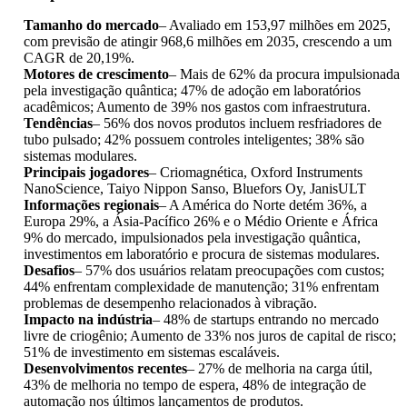
Tamanho do mercado
– Avaliado em 153,97 milhões em 2025,
com previsão de atingir 968,6 milhões em 2035, crescendo a um
CAGR de 20,19%.
Motores de crescimento
– Mais de 62% da procura impulsionada
pela investigação quântica; 47% de adoção em laboratórios
acadêmicos; Aumento de 39% nos gastos com infraestrutura.
Tendências
– 56% dos novos produtos incluem resfriadores de
tubo pulsado; 42% possuem controles inteligentes; 38% são
sistemas modulares.
Principais jogadores
– Criomagnética, Oxford Instruments
NanoScience, Taiyo Nippon Sanso, Bluefors Oy, JanisULT
Informações regionais
– A América do Norte detém 36%, a
Europa 29%, a Ásia-Pacífico 26% e o Médio Oriente e África
9% do mercado, impulsionados pela investigação quântica,
investimentos em laboratório e procura de sistemas modulares.
Desafios
– 57% dos usuários relatam preocupações com custos;
44% enfrentam complexidade de manutenção; 31% enfrentam
problemas de desempenho relacionados à vibração.
Impacto na indústria
– 48% de startups entrando no mercado
livre de criogênio; Aumento de 33% nos juros de capital de risco;
51% de investimento em sistemas escaláveis.
Desenvolvimentos recentes
– 27% de melhoria na carga útil,
43% de melhoria no tempo de espera, 48% de integração de
automação nos últimos lançamentos de produtos.