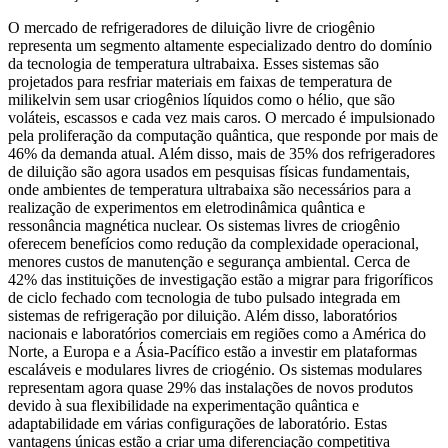
O mercado de refrigeradores de diluição livre de criogênio
representa um segmento altamente especializado dentro do domínio
da tecnologia de temperatura ultrabaixa. Esses sistemas são
projetados para resfriar materiais em faixas de temperatura de
milikelvin sem usar criogênios líquidos como o hélio, que são
voláteis, escassos e cada vez mais caros. O mercado é impulsionado
pela proliferação da computação quântica, que responde por mais de
46% da demanda atual. Além disso, mais de 35% dos refrigeradores
de diluição são agora usados ​​em pesquisas físicas fundamentais,
onde ambientes de temperatura ultrabaixa são necessários para a
realização de experimentos em eletrodinâmica quântica e
ressonância magnética nuclear. Os sistemas livres de criogênio
oferecem benefícios como redução da complexidade operacional,
menores custos de manutenção e segurança ambiental. Cerca de
42% das instituições de investigação estão a migrar para frigoríficos
de ciclo fechado com tecnologia de tubo pulsado integrada em
sistemas de refrigeração por diluição. Além disso, laboratórios
nacionais e laboratórios comerciais em regiões como a América do
Norte, a Europa e a Ásia-Pacífico estão a investir em plataformas
escaláveis ​​e modulares livres de criogénio. Os sistemas modulares
representam agora quase 29% das instalações de novos produtos
devido à sua flexibilidade na experimentação quântica e
adaptabilidade em várias configurações de laboratório. Estas
vantagens únicas estão a criar uma diferenciação competitiva