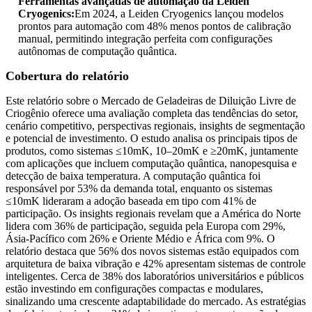
Ferramentas avançadas de automação da Leiden
Cryogenics:
Em 2024, a Leiden Cryogenics lançou modelos
prontos para automação com 48% menos pontos de calibração
manual, permitindo integração perfeita com configurações
autônomas de computação quântica.
Cobertura do relatório
Este relatório sobre o Mercado de Geladeiras de Diluição Livre de
Criogênio oferece uma avaliação completa das tendências do setor,
cenário competitivo, perspectivas regionais, insights de segmentação
e potencial de investimento. O estudo analisa os principais tipos de
produtos, como sistemas ≤10mK, 10–20mK e ≥20mK, juntamente
com aplicações que incluem computação quântica, nanopesquisa e
detecção de baixa temperatura. A computação quântica foi
responsável por 53% da demanda total, enquanto os sistemas
≤10mK lideraram a adoção baseada em tipo com 41% de
participação. Os insights regionais revelam que a América do Norte
lidera com 36% de participação, seguida pela Europa com 29%,
Ásia-Pacífico com 26% e Oriente Médio e África com 9%. O
relatório destaca que 56% dos novos sistemas estão equipados com
arquitetura de baixa vibração e 42% apresentam sistemas de controle
inteligentes. Cerca de 38% dos laboratórios universitários e públicos
estão investindo em configurações compactas e modulares,
sinalizando uma crescente adaptabilidade do mercado. As estratégias