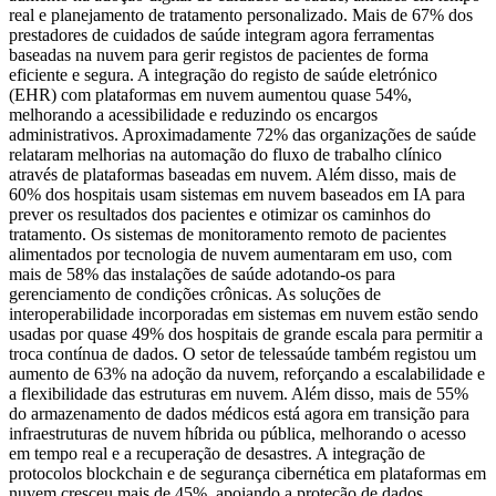
real e planejamento de tratamento personalizado. Mais de 67% dos
prestadores de cuidados de saúde integram agora ferramentas
baseadas na nuvem para gerir registos de pacientes de forma
eficiente e segura. A integração do registo de saúde eletrónico
(EHR) com plataformas em nuvem aumentou quase 54%,
melhorando a acessibilidade e reduzindo os encargos
administrativos. Aproximadamente 72% das organizações de saúde
relataram melhorias na automação do fluxo de trabalho clínico
através de plataformas baseadas em nuvem. Além disso, mais de
60% dos hospitais usam sistemas em nuvem baseados em IA para
prever os resultados dos pacientes e otimizar os caminhos do
tratamento. Os sistemas de monitoramento remoto de pacientes
alimentados por tecnologia de nuvem aumentaram em uso, com
mais de 58% das instalações de saúde adotando-os para
gerenciamento de condições crônicas. As soluções de
interoperabilidade incorporadas em sistemas em nuvem estão sendo
usadas por quase 49% dos hospitais de grande escala para permitir a
troca contínua de dados. O setor de telessaúde também registou um
aumento de 63% na adoção da nuvem, reforçando a escalabilidade e
a flexibilidade das estruturas em nuvem. Além disso, mais de 55%
do armazenamento de dados médicos está agora em transição para
infraestruturas de nuvem híbrida ou pública, melhorando o acesso
em tempo real e a recuperação de desastres. A integração de
protocolos blockchain e de segurança cibernética em plataformas em
nuvem cresceu mais de 45%, apoiando a proteção de dados