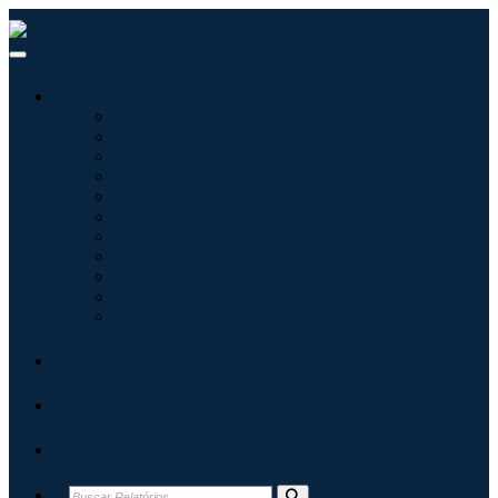
Indústrias
Tecnologia da Informação
Assistência médica
Máquinas e Equipamentos
Automotivo e Transporte
Alimentos e Bebidas
Energia e potência
Aeroespacial e Defesa
Agricultura
Produtos Químicos e Materiais
Arquitetura
Bens de consumo
Blogs
Sobre
Contato