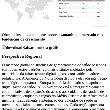
XX
XX%
XX
XX%
XX
XX%
XX
XX%
Obtenha insights abrangentes sobre o
tamanho do mercado
e as
tendências de crescimento
Baixar amostra grátis
Perspectiva Regional
O mercado global de sistemas de gerenciamento de saúde baseados
em nuvem exibe padrões regionais distintos moldados pela
maturidade da infraestrutura digital, gastos com saúde e padrões
regulatórios. A América do Norte lidera devido à elevada integração
tecnológica, enquanto a Europa beneficia de quadros de apoio à
digitalização da saúde. A Ásia-Pacífico está a emergir rapidamente
com iniciativas de expansão do acesso aos cuidados de saúde e de
telemedicina, enquanto a região do Médio Oriente e de África está a
melhorar gradualmente a integração dos cuidados de saúde na
nuvem, especialmente nos centros urbanos. Cada região apresenta
drivers de adoção únicos que, coletivamente, empurram o mercado