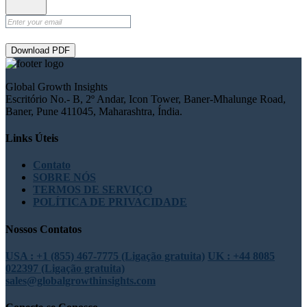
Download PDF
Global Growth Insights
Escritório No.- B, 2º Andar, Icon Tower, Baner-Mhalunge Road,
Baner, Pune 411045, Maharashtra, Índia.
Links Úteis
Contato
SOBRE NÓS
TERMOS DE SERVIÇO
POLÍTICA DE PRIVACIDADE
Nossos Contatos
USA : +1 (855) 467-7775 (Ligação gratuita)
UK : +44 8085
022397 (Ligação gratuita)
sales@globalgrowthinsights.com