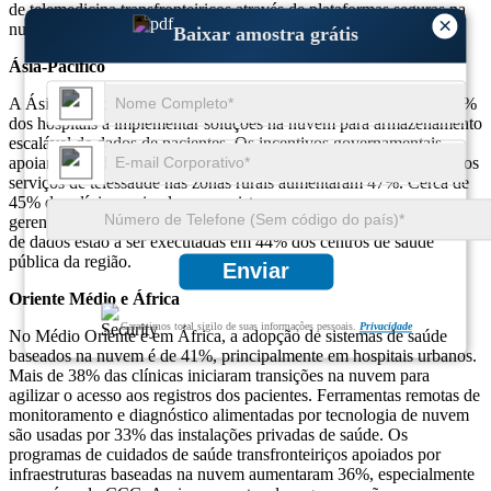
de telemedicina transfronteiriços através de plataformas seguras na
×
nuvem.
Baixar amostra grátis
Ásia-Pacífico
A Ásia-Pacífico registou um aumento na procura, com mais de 65%
dos hospitais a implementar soluções na nuvem para armazenamento
escalável de dados de pacientes. Os incentivos governamentais
apoiam 52% dos projetos de saúde baseados na nuvem, enquanto os
serviços de telessaúde nas zonas rurais aumentaram 47%. Cerca de
45% das clínicas privadas usam sistemas em nuvem para
gerenciamento econômico de consultas. Iniciativas de centralização
de dados estão a ser executadas em 44% dos centros de saúde
pública da região.
Enviar
Oriente Médio e África
Garantimos total sigilo de suas informações pessoais.
Privacidade
No Médio Oriente e em África, a adopção de sistemas de saúde
baseados na nuvem é de 41%, principalmente em hospitais urbanos.
Mais de 38% das clínicas iniciaram transições na nuvem para
agilizar o acesso aos registros dos pacientes. Ferramentas remotas de
monitoramento e diagnóstico alimentadas por tecnologia de nuvem
são usadas por 33% das instalações privadas de saúde. Os
programas de cuidados de saúde transfronteiriços apoiados por
infraestruturas baseadas na nuvem aumentaram 36%, especialmente