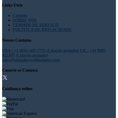
Links Úteis
Contato
SOBRE NÓS
TERMOS DE SERVIÇO
POLÍTICA DE PRIVACIDADE
Nossos Contatos
USA : +1 (855) 467-7775 (Ligação gratuita)
UK : +44 8085
022397 (Ligação gratuita)
sales@globalgrowthinsights.com
Conecte-se Conosco
Confiança online