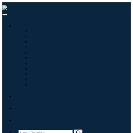
Indústrias
Tecnologia da Informação
Assistência médica
Máquinas e Equipamentos
Automotivo e Transporte
Alimentos e Bebidas
Energia e potência
Aeroespacial e Defesa
Agricultura
Produtos Químicos e Materiais
Arquitetura
Bens de consumo
Blogs
Sobre
Contato