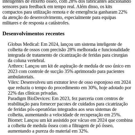
inteligentes de enxerto ósseo, com 28% dos fabricantes adicionando
sensores para feedback em tempo real. Além disso, os kits
compactos para utilização remota e de emergência ganharam 22%
da atenção do desenvolvimento, especialmente para equipas
militares e de resposta a catástrofes.
Desenvolvimentos recentes
Globus Medical: Em 2024, lançou um sistema inteligente de
colheita de ossos com precisão 28% melhorada e funcionalidade
integrada de tratamento de cicatrização de feridas para cirurgias
da coluna vertebral.
Arthrex: Lançou um kit de aspiração de medula de uso único em
2023 com controle de sucção 35% aprimorado para pacientes
ambulatoriais.
Vilex: Desenvolveu um extrator leve de osso esponjoso em 2024
que reduziu o tempo do procedimento em 30%, hoje adotado por
22% das clínicas privadas.
Paradigm BioDevices: Em 2023, fez parceria com centros de
reabilitação para fornecer pacotes de cuidados para cicatrização
de feridas pós-operatórias integrados aos seus sistemas de
colheita, aumentando a velocidade de recuperação em 25%.
Biomet: Lançou um kit assistido por vácuo em 2024 que combina
a colheita de medula óssea com a filtragem de pó ósseo,
aumentando a pureza do material em 32%.