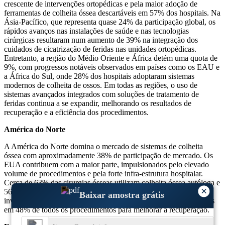
crescente de intervenções ortopédicas e pela maior adoção de
ferramentas de colheita óssea descartáveis ​​em 57% dos hospitais. Na
Ásia-Pacífico, que representa quase 24% da participação global, os
rápidos avanços nas instalações de saúde e nas tecnologias
cirúrgicas resultaram num aumento de 39% na integração dos
cuidados de cicatrização de feridas nas unidades ortopédicas.
Entretanto, a região do Médio Oriente e África detém uma quota de
9%, com progressos notáveis ​​observados em países como os EAU e
a África do Sul, onde 28% dos hospitais adoptaram sistemas
modernos de colheita de ossos. Em todas as regiões, o uso de
sistemas avançados integrados com soluções de tratamento de
feridas continua a se expandir, melhorando os resultados de
recuperação e a eficiência dos procedimentos.
América do Norte
A América do Norte domina o mercado de sistemas de colheita
óssea com aproximadamente 38% de participação de mercado. Os
EUA contribuem com a maior parte, impulsionados pelo elevado
volume de procedimentos e pela forte infra-estrutura hospitalar.
Cerca de 63% das cirurgias ósseas utilizam colheita óssea autóloga e
×
56% dos hospitais desta região adotaram sistemas minimamente
Baixar amostra grátis
invasivos. As soluções de tratamento de feridas são implementadas
em 48% de todos os procedimentos para melhorar a recuperação.