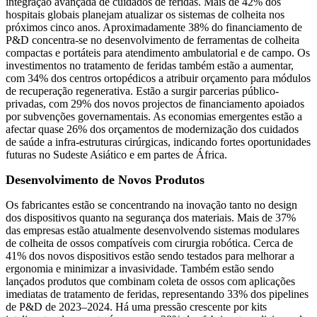
integração avançada de cuidados de feridas. Mais de 42% dos
hospitais globais planejam atualizar os sistemas de colheita nos
próximos cinco anos. Aproximadamente 38% do financiamento de
P&D concentra-se no desenvolvimento de ferramentas de colheita
compactas e portáteis para atendimento ambulatorial e de campo. Os
investimentos no tratamento de feridas também estão a aumentar,
com 34% dos centros ortopédicos a atribuir orçamento para módulos
de recuperação regenerativa. Estão a surgir parcerias público-
privadas, com 29% dos novos projectos de financiamento apoiados
por subvenções governamentais. As economias emergentes estão a
afectar quase 26% dos orçamentos de modernização dos cuidados
de saúde a infra-estruturas cirúrgicas, indicando fortes oportunidades
futuras no Sudeste Asiático e em partes de África.
Desenvolvimento de Novos Produtos
Os fabricantes estão se concentrando na inovação tanto no design
dos dispositivos quanto na segurança dos materiais. Mais de 37%
das empresas estão atualmente desenvolvendo sistemas modulares
de colheita de ossos compatíveis com cirurgia robótica. Cerca de
41% dos novos dispositivos estão sendo testados para melhorar a
ergonomia e minimizar a invasividade. Também estão sendo
lançados produtos que combinam coleta de ossos com aplicações
imediatas de tratamento de feridas, representando 33% dos pipelines
de P&D de 2023–2024. Há uma pressão crescente por kits