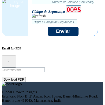
Código de Segurança
Enviar
Email for PDF
×
Download PDF
Global Growth Insights
Escritório No.- B, 2º Andar, Icon Tower, Baner-Mhalunge Road,
Baner, Pune 411045, Maharashtra, Índia.