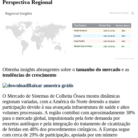
Perspectiva Regional
USD 57.14 Bn
38%
USD 43.60 Bn
29%
USD 36.09 Bn
24%
USD 13.53 Bn
9%
Obtenha insights abrangentes sobre o
tamanho do mercado
e as
tendências de crescimento
Baixar amostra grátis
O Mercado de Sistemas de Colheita Óssea mostra dinâmicas
regionais variadas, com a América do Norte detendo a maior
participação devido à sua avançada infraestrutura de saúde e altos
volumes processuais. A região contribui com aproximadamente 38%
para o mercado global, impulsionada pela forte demanda por
enxertos autólogos e pela integração do tratamento de cicatrização
de feridas em 48% dos procedimentos cirúrgicos. A Europa segue
com cerca de 29% de participação, apoiada por um número