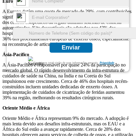
Europa
A Europa detém uma quota de mercado de 29%, com contribuições
significativas da Alemanha, França e Reino Unido. Cerca de 52%
dos centros ortopédicos da região utilizam sistemas de colheita
automatizados. Kits descartáveis ​​são adotados por 43% dos
hospitais. As tecnologias de tratamento de feridas são aplicadas em
36% dos procedimentos europeus de enxerto ósseo, especialmente
na reconstrução de articulações.
Enviar
Ásia-Pacífico
Garantimos total sigilo de suas informações pessoais.
Privacidade
A Ásia-Pacífico é responsável por quase 24% da participação no
mercado global. O rápido desenvolvimento da infra-estrutura de
cuidados de saúde na China, na Índia e na Coreia do Sul
impulsionou este crescimento. Cerca de 46% dos hospitais recém-
construídos incluem unidades dedicadas de enxerto ósseo. A
implementação de cuidados de cicatrização de feridas aumentou
39% na região, melhorando os resultados cirúrgicos rurais.
Oriente Médio e África
Oriente Médio e África representam 9% do mercado. A adopção é
mais lenta devido aos desafios infra-estruturais, mas os EAU e a
África do Sul estão a avançar rapidamente. Cerca de 28% dos
hospitais oferecem agora serviços de colheita de ossos, e a utilização