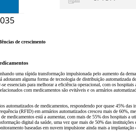
dências de crescimento
edicamentos
hando uma rápida transformação impulsionada pelo aumento da deman
 já adotaram alguma forma de tecnologia de distribuição automatizada d
r-se essenciais para melhorar a eficiência operacional, com os hospita
lacionados com medicamentos são evitáveis ​​e os armários automatiza
ios automatizados de medicamentos, respondendo por quase 45% das in
ofrequência (RFID) em armários automatizados cresceu mais de 60%, 
 de medicamentos está a aumentar, com mais de 55% dos hospitais a uti
ransformação digital da saúde, uma vez que mais de 50% das instituições d
 monitoramento baseadas em nuvem impulsione ainda mais a implantação d