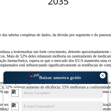
so das
tabelas completas de dados, da divisão por segmento e do panora
inua a testemunhar um forte crescimento, detendo aproximadamente 4
icos. Mais de 52% deles relataram melhoria no rastreamento de medic
ação farmacêutica, espera-se que o mercado dos EUA mantenha uma expa
plantados está influenciando significativamente as tendências de comp
×
Baixar amostra grátis
projetado para atingir US$ 2,71 bilhões em 2025, para US$ 4,19 bi
Cs; 52% relatam aumento de eficiência; 55% melhoram a conformidad
agora incluem conectividade em nuvem; 37% integram ferramentas d
seu papel crítico na melhoria da segurança do paciente e na agilizaç
ituições de saúde em todo o mundo estão a investir em soluções autom