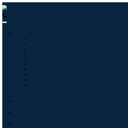
USA : +1 (855) 467-7775 (Ligação gratuita)
UK : +44 8085 0223
Indústrias
Tecnologia da Informação
Assistência médica
Máquinas e Equipamentos
Automotivo e Transporte
Alimentos e Bebidas
Energia e potência
Aeroespacial e Defesa
Agricultura
Produtos Químicos e Materiais
Arquitetura
Bens de consumo
Blogs
Sobre
Contato