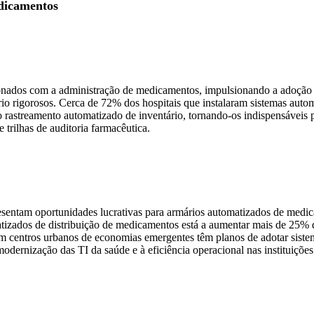
dicamentos
ionados com a administração de medicamentos, impulsionando a adoção
o rigorosos. Cerca de 72% dos hospitais que instalaram sistemas autom
astreamento automatizado de inventário, tornando-os indispensáveis ​​pa
 trilhas de auditoria farmacêutica.
esentam oportunidades lucrativas para armários automatizados de medic
tizados de distribuição de medicamentos está a aumentar mais de 25% d
 centros urbanos de economias emergentes têm planos de adotar sistem
dernização das TI da saúde e à eficiência operacional nas instituiçõe