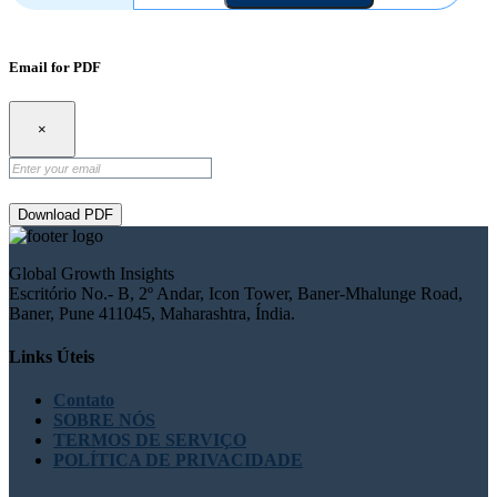
Email for PDF
×
Download PDF
Global Growth Insights
Escritório No.- B, 2º Andar, Icon Tower, Baner-Mhalunge Road,
Baner, Pune 411045, Maharashtra, Índia.
Links Úteis
Contato
SOBRE NÓS
TERMOS DE SERVIÇO
POLÍTICA DE PRIVACIDADE