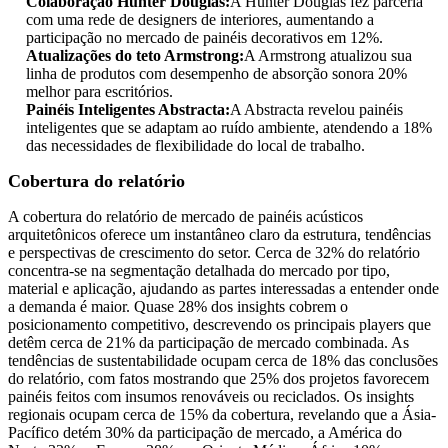
Colaboração Hunter Douglas:
A Hunter Douglas fez parceria
com uma rede de designers de interiores, aumentando a
participação no mercado de painéis decorativos em 12%.
Atualizações do teto Armstrong:
A Armstrong atualizou sua
linha de produtos com desempenho de absorção sonora 20%
melhor para escritórios.
Painéis Inteligentes Abstracta:
A Abstracta revelou painéis
inteligentes que se adaptam ao ruído ambiente, atendendo a 18%
das necessidades de flexibilidade do local de trabalho.
Cobertura do relatório
A cobertura do relatório de mercado de painéis acústicos
arquitetônicos oferece um instantâneo claro da estrutura, tendências
e perspectivas de crescimento do setor. Cerca de 32% do relatório
concentra-se na segmentação detalhada do mercado por tipo,
material e aplicação, ajudando as partes interessadas a entender onde
a demanda é maior. Quase 28% dos insights cobrem o
posicionamento competitivo, descrevendo os principais players que
detêm cerca de 21% da participação de mercado combinada. As
tendências de sustentabilidade ocupam cerca de 18% das conclusões
do relatório, com fatos mostrando que 25% dos projetos favorecem
painéis feitos com insumos renováveis ​​ou reciclados. Os insights
regionais ocupam cerca de 15% da cobertura, revelando que a Ásia-
Pacífico detém 30% da participação de mercado, a América do