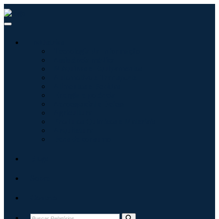
Indústrias
Tecnologia da Informação
Assistência médica
Máquinas e Equipamentos
Automotivo e Transporte
Alimentos e Bebidas
Energia e potência
Aeroespacial e Defesa
Agricultura
Produtos Químicos e Materiais
Arquitetura
Bens de consumo
Blogs
Sobre
Contato