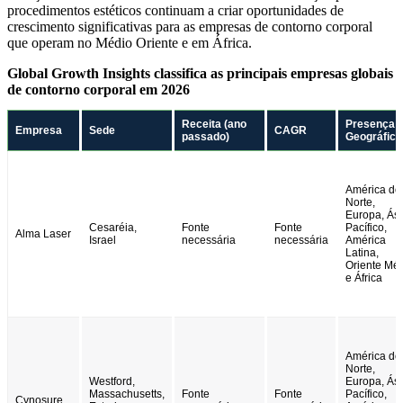
procedimentos estéticos continuam a criar oportunidades de
crescimento significativas para as empresas de contorno corporal
que operam no Médio Oriente e em África.
Global Growth Insights classifica as principais empresas globais
de contorno corporal em 2026
Receita (ano
Presença
Empresa
Sede
CAGR
passado)
Geográfica
América do
Norte,
Europa, Ási
Cesaréia,
Fonte
Fonte
Pacífico,
Alma Laser
Israel
necessária
necessária
América
Latina,
Oriente Mé
e África
América do
Norte,
Westford,
Europa, Ási
Massachusetts,
Fonte
Fonte
Pacífico,
Cynosure