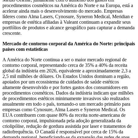
procedimentos cosméticos na América do Norte e na Europa, está a
acelerar ainda mais o desenvolvimento do mercado. Empresas
líderes como Alma Lasers, Cynosure, Syneron Medical, Meridian e
empresas de estética afiliadas à Valeant continuam a expandir seus
portfólios de produtos e alcance geográfico para capturar a demanda
crescente.
Mercado de contorno corporal da América do Norte: principais
países com estatísticas
A América do Norte continua a ser o maior mercado regional de
contorno corporal, representando cerca de 35% a 40% da receita
global da indústria em 2026, equivalente a aproximadamente 2,3 a
2,5 mil milhões de dólares. Os Estados Unidos dominam a região,
apoiados por um ecossistema de cuidados de saúde estéticos
altamente desenvolvido e por fortes gastos dos consumidores em
procedimentos cosméticos. Dados da indústria indicam que milhões
de procedimentos estéticos minimamente invasivos são realizados
anualmente em todo o país, tornando-o um mercado primário para
empresas como Cynosure, Alma Lasers e Syneron Medical. Os
EUA contribuem com quase 80% da receita norte-americana de
contorno corporal, impulsionada pela adoção generalizada da
criolipólise, redução de gordura assistida por laser e tratamentos de
radiofrequência. O Canadá é responsável por cerca de 15% da
demanda regional, beneficiando-se da expansão das redes de spas