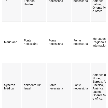
Estados
necessária
necessária
América
Unidos
Latina,
Oriente Mé
e África
Mercados
Fonte
Fonte
Fonte
Meridiano
Regionais 
necessária
necessária
necessária
Internacion
América do
Norte,
Europa, Ási
Syneron
Yokneam Illit,
Fonte
Fonte
Pacífico,
Médica
Israel
necessária
necessária
América
Latina,
Oriente Mé
e África