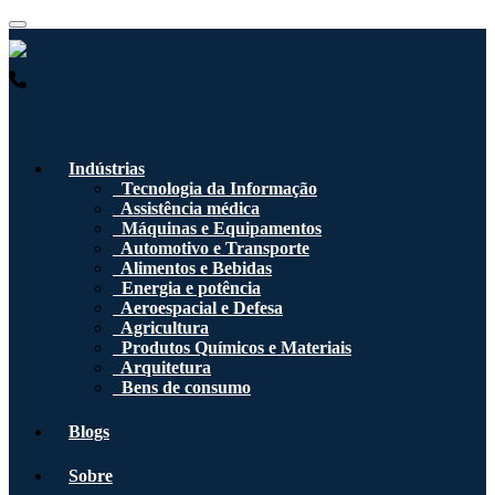
USA : +1 (855) 467-7775 (Ligação gratuita)
UK : +44 8085
022397 (Ligação gratuita)
Indústrias
Tecnologia da Informação
Assistência médica
Máquinas e Equipamentos
Automotivo e Transporte
Alimentos e Bebidas
Energia e potência
Aeroespacial e Defesa
Agricultura
Produtos Químicos e Materiais
Arquitetura
Bens de consumo
Blogs
Sobre