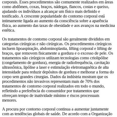
corporais. Esses procedimentos são comumente realizados em áreas
como abdômen, coxas, braços, nádegas, flancos, costas e queixo,
ajudando os indivíduos a alcançar um físico mais definido e
tonificado. A crescente popularidade do contorno corporal está
intimamente ligada ao aumento da consciência sobre a aparência
física, ao aumento das taxas de obesidade e aos avanços na medicina
estética.
Os tratamentos de contorno corporal são geralmente divididos em
categorias cirúrgicas e não cirúrgicas. Os procedimentos cirúrgicos
incluem lipoaspiração, abdominoplastia, lifting corporal e lifting de
braços, que removem fisicamente a gordura e o excesso de pele. Os
tratamentos não cirúrgicos utilizam tecnologias como criolipólise
(congelamento de gordura), energia de radiofrequência, cavitação
ultrassônica, lipólise a laser e estimulação eletromagnética de alta
intensidade para reduzir depósitos de gordura e melhorar a forma do
corpo sem grandes cirurgias. Dados da indústria mostram que os
procedimentos não invasivos representam mais de 70% dos
tratamentos de contorno corporal realizados em todo o mundo,
refletindo a preferência do consumidor por tratamentos que
ofereçam tempo de inatividade mínimo e riscos processuais
menores.
A procura por contorno corporal continua a aumentar juntamente
com as tendências globais de saúde. De acordo com a Organização