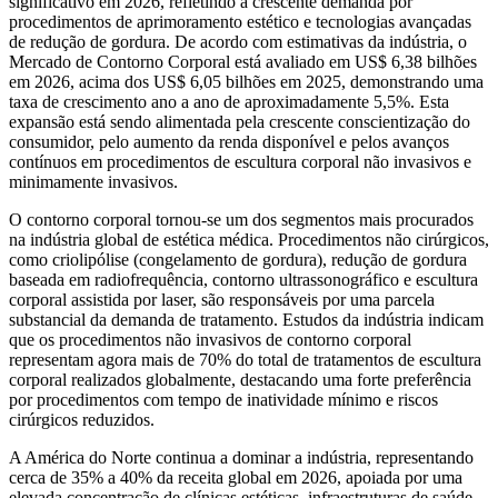
significativo em 2026, refletindo a crescente demanda por
procedimentos de aprimoramento estético e tecnologias avançadas
de redução de gordura. De acordo com estimativas da indústria, o
Mercado de Contorno Corporal está avaliado em US$ 6,38 bilhões
em 2026, acima dos US$ 6,05 bilhões em 2025, demonstrando uma
taxa de crescimento ano a ano de aproximadamente 5,5%. Esta
expansão está sendo alimentada pela crescente conscientização do
consumidor, pelo aumento da renda disponível e pelos avanços
contínuos em procedimentos de escultura corporal não invasivos e
minimamente invasivos.
O contorno corporal tornou-se um dos segmentos mais procurados
na indústria global de estética médica. Procedimentos não cirúrgicos,
como criolipólise (congelamento de gordura), redução de gordura
baseada em radiofrequência, contorno ultrassonográfico e escultura
corporal assistida por laser, são responsáveis ​​por uma parcela
substancial da demanda de tratamento. Estudos da indústria indicam
que os procedimentos não invasivos de contorno corporal
representam agora mais de 70% do total de tratamentos de escultura
corporal realizados globalmente, destacando uma forte preferência
por procedimentos com tempo de inatividade mínimo e riscos
cirúrgicos reduzidos.
A América do Norte continua a dominar a indústria, representando
cerca de 35% a 40% da receita global em 2026, apoiada por uma
elevada concentração de clínicas estéticas, infraestruturas de saúde