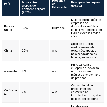
Presença
fabricantes
Principais destaques
País
do
globais de
do setor
Fabricante
contorno corporal
(2026)
Maior concentração de
empresas de
Estados
dispositivos estéticos,
32%
Muito alto
Unidos
fortes investimentos em
P&D e extensas redes
clínicas.
Setor de estética
médica em rápida
China
15%
Alto
expansão, apoiado
pela capacidade de
fabricação nacional.
Principal centro
europeu de inovação
Alemanha
8%
Alto
em dispositivos
médicos e engenharia
de precisão.
Centro global de
procedimentos
Coréia do
7%
Alto
cosméticos e
Sul
tecnologias avançadas
de contorno corporal.
Lar de vários