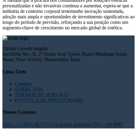
À medida que a procura dos consumidores por soluções estéticas
personalizadas e não invasivas continua a aumentar, espera-se que a
indústria de contorno corporal testemunhe inovação sustentada,
adoção mais ampla e oportunidades de investimento significativas ao
longo do período de previsão, reforçando a sua posição como um
segmento-chave de crescimento no mercado global de estética.
Global Growth Insights
Escritório No.- B, 2º Andar, Icon Tower, Baner-Mhalunge Road,
Baner, Pune 411045, Maharashtra, Índia.
Links Úteis
Contato
SOBRE NÓS
TERMOS DE SERVIÇO
POLÍTICA DE PRIVACIDADE
Nossos Contatos
USA : +1 (855) 467-7775 (Ligação gratuita)
UK : +44 8085
022397 (Ligação gratuita)
sales@globalgrowthinsights.com