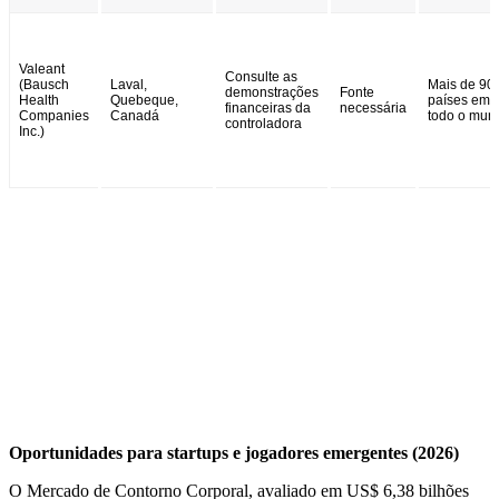
Valeant
Consulte as
(Bausch
Laval,
Mais de 90
demonstrações
Fonte
Health
Quebeque,
países em
financeiras da
necessária
Companies
Canadá
todo o mun
controladora
Inc.)
Oportunidades para startups e jogadores emergentes (2026)
O Mercado de Contorno Corporal, avaliado em US$ 6,38 bilhões