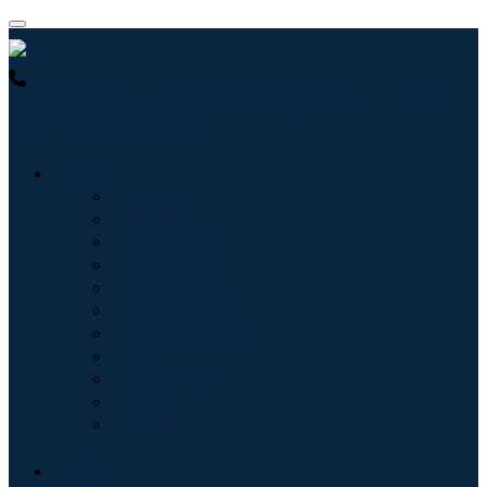
USA : +1 (855) 467-7775 (수신자 부담 전화)
UK : +44 8085
022397 (수신자 부담 전화)
산업
정보기술
헬스케어
기계 및 장비
자동차 및 운송
음식 및 음료
에너지 및 전력
항공우주 및 방위
농업
화학 및 재료
건축학
소비재
블로그