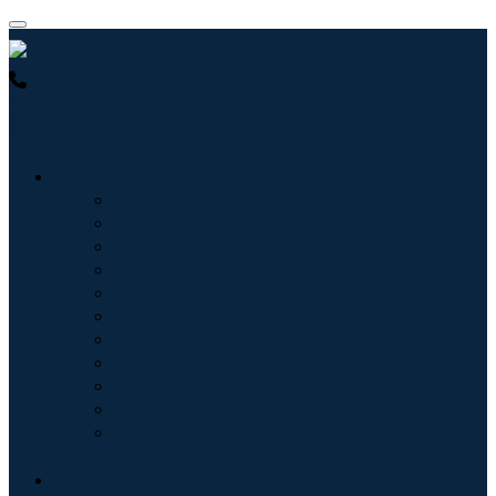
USA : +1 (855) 467-7775 (수신자 부담 전화)
UK : +44 8085
022397 (수신자 부담 전화)
산업
정보기술
헬스케어
기계 및 장비
자동차 및 운송
음식 및 음료
에너지 및 전력
항공우주 및 방위
농업
화학 및 재료
건축학
소비재
블로그