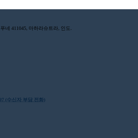
푸네 411045, 마하라슈트라, 인도.
22397 (수신자 부담 전화)