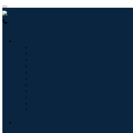
USA : +1 (855) 467-7775 (수신자 부담 전화)
UK : +44 8085 0
산업
정보기술
헬스케어
기계 및 장비
자동차 및 운송
음식 및 음료
에너지 및 전력
항공우주 및 방위
농업
화학 및 재료
건축학
소비재
블로그