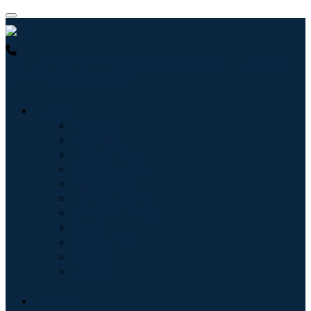
USA : +1 (855) 467-7775 (수신자 부담 전화)
UK : +44 8085
022397 (수신자 부담 전화)
산업
정보기술
헬스케어
기계 및 장비
자동차 및 운송
음식 및 음료
에너지 및 전력
항공우주 및 방위
농업
화학 및 재료
건축학
소비재
블로그