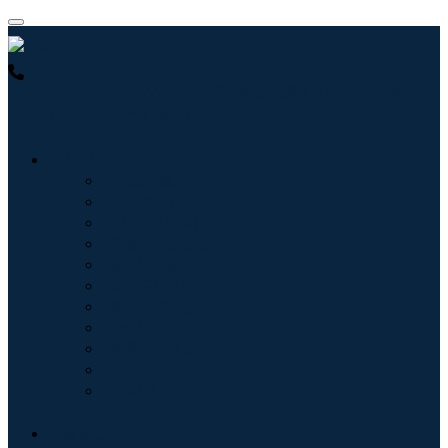
USA : +1 (855) 467-7775 (수신자 부담 전화)
UK : +44 8085
022397 (수신자 부담 전화)
산업
정보기술
헬스케어
기계 및 장비
자동차 및 운송
음식 및 음료
에너지 및 전력
항공우주 및 방위
농업
화학 및 재료
건축학
소비재
블로그