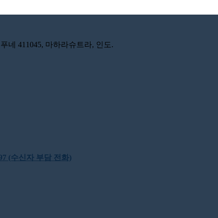
푸네 411045, 마하라슈트라, 인도.
22397 (수신자 부담 전화)