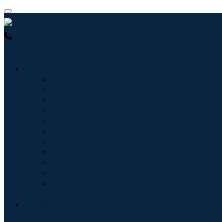
USA : +1 (855) 467-7775 (수신자 부담 전화)
UK : +44 8085 0
산업
정보기술
헬스케어
기계 및 장비
자동차 및 운송
음식 및 음료
에너지 및 전력
항공우주 및 방위
농업
화학 및 재료
건축학
소비재
블로그