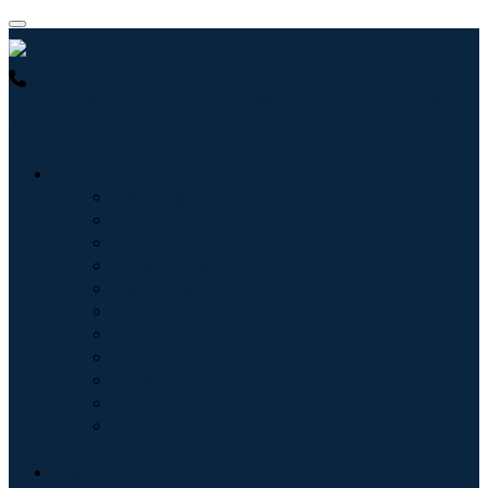
USA : +1 (855) 467-7775 (수신자 부담 전화)
UK : +44 8085
022397 (수신자 부담 전화)
산업
정보기술
헬스케어
기계 및 장비
자동차 및 운송
음식 및 음료
에너지 및 전력
항공우주 및 방위
농업
화학 및 재료
건축학
소비재
블로그