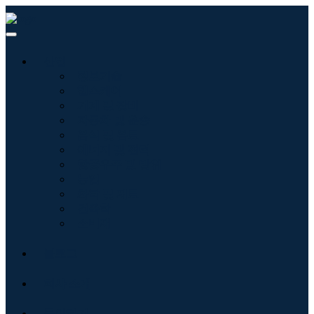
산업
정보기술
헬스케어
기계 및 장비
자동차 및 운송
음식 및 음료
에너지 및 전력
항공우주 및 방위
농업
화학 및 재료
건축학
소비재
블로그
회사 소개
문의하기