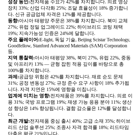
성장 동인:
전자제품 수요가 42%를 차지합니다. 의료 영상
장치 33%; 산업 다각화 25%; 조달 효율성이 18% 증가합니
다. 신규 공급업체 자격은 12%를 제공합니다.
동향:
아시아 태평양 주문은 38%를 차지합니다. 북미 교체
27%; 유럽 ​​정밀 업그레이드 22%; 하이브리드 코팅 채택
19%; 지속가능성 인증은 24%에 달합니다.
주요 플레이어:
E-light, 독일 기술, Beijing Scistar Technology,
Goodfellow, Stanford Advanced Materials (SAM) Corporation
등.
지역 통찰력:
아시아 태평양 38%, 북미 27%, 유럽 22%, 중동
및 아프리카 13% — 균형 잡힌 적용 깊이를 바탕으로 총
100%를 차지합니다.
과제:
공급망 위험은 42%를 차지합니다. 재료 순도 문제
31%; 공정 변동성 27%; 규정 준수 요구 사항이 18% 추가됩
니다. 자격 지연은 15%에 영향을 미칩니다.
업계에 미치는 영향:
전자제품은 39%를 차지합니다. 의료 이
용 31%; 국방 프로그램 19%; 재생 가능 응용 분야 11%; 생산
성 향상은 14% 향상됩니다. 결함 감소율은 12%를 달성합니
다.
최근 개발:
전자제품 중심 출시 40%; 고급 소재 35%; 하이브
리드 산업 솔루션 25%; 조종사 자격 합격률 18%; 리드타임
단축은 평균 21%입니다.