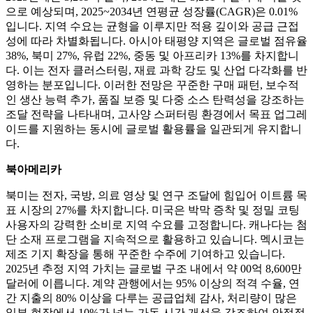
으로 예상되며, 2025~2034년 연평균 성장률(CAGR)은 0.01%
입니다. 지역 수요는 균형을 이루지만 적용 깊이와 공급 근접
성에 따라 차별화됩니다. 아시아 태평양 지역은 글로벌 점유율
38%, 북미 27%, 유럽 22%, 중동 및 아프리카 13%를 차지합니
다. 이는 전자 클러스터링, 재료 과학 강도 및 산업 다각화를 반
영하는 분포입니다. 이러한 전망은 꾸준한 구매 패턴, 보수적
인 생산 능력 추가, 품질 보증 및 다중 소스 탄력성을 강조하는
조달 전략을 나타내며, 고사양 스퍼터링 환경에서 목표 업그레
이드를 지원하는 동시에 글로벌 활용률을 일관되게 유지합니
다.
북아메리카
북미는 전자, 국방, 의료 영상 및 연구 조달에 힘입어 이트륨 목
표 시장의 27%를 차지합니다. 미국은 박막 증착 및 정밀 코팅
사용자의 강력한 소비로 지역 수요를 고정합니다. 캐나다는 첨
단 소재 프로그램을 지속적으로 활용하고 있습니다. 멕시코는
제조 기지 확장을 통해 꾸준한 수주에 기여하고 있습니다.
2025년 추정 지역 가치는 글로벌 구조 내에서 약 00억 8,600만
달러에 이릅니다. 계약 관행에서는 95% 이상의 적격 수율, 연
간 지출의 80% 이상을 다루는 공급업체 감사, 처리량이 많은
일부 현장에서 10%가 넘는 가동 시간 개선을 강조하여 안정적