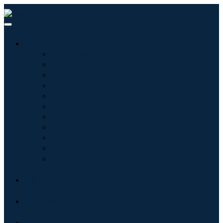
산업
정보기술
헬스케어
기계 및 장비
자동차 및 운송
음식 및 음료
에너지 및 전력
항공우주 및 방위
농업
화학 및 재료
건축학
소비재
블로그
회사 소개
문의하기