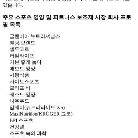
있습니다.
주요 스포츠 영양 및 피트니스 보조제 시장 회사 프로
필 목록
글랜비아 뉴트리셔널스
벨링 브랜드
셀루코르
허벌라이프
기분 좋게 눕다
애보트 영양
시왕식품
사이토스포츠
클리프 바
퀘스트 영양
나우푸드
암웨이(뉴트리라이트 XS)
MaxiNutrition(KRÜGER 그룹)
BPI 스포츠
건강별
스포츠 속의 과학