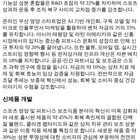
기능성 성분 혼합물은 R&D 초점의 약 22%를 차지하며 스포츠
성과와 운동 후 조직 복구 사이의 교차점 증가를 강조합니다.
온라인 우선 영양 스타트업은 AI 기반 개인화, 구독 모델 및 마
이크로 인플루언서 마케팅을 활용하여 벤처 자금의 거의 35%
를 유치합니다. 아시아 태평양 및 라틴 아메리카와 같은 신흥
시장에서의 입지는 중산층 피트니스 문화의 성장으로 인해 신
규 투자의 약 20%를 끌어냅니다. 또한 물류, 모바일 앱, 실시간
스트리밍 영향력 행사 등 전자상거래 인프라 개선은 자본 배치
의 18%를 차지합니다. 공공-민간 파트너십 및 보조금은 스포
츠 과학 연구에 중점을 둡니다. 자금의 약 10%는 상처 치료 제
제 및 회복 효능의 임상 검증을 지원합니다. 전반적으로 자금
조달 추세는 보충제 혁신에서 성능, 회복 및 소비자 중심 건강
이야기의 수렴을 강조합니다.
신제품 개발
스포츠 영양 및 피트니스 보조식품 분야의 혁신이 더욱 강화되
어 새로 출시된 제품의 약 45%가 회복 촉진제와 결합된 단백
질 블렌드, 콜라겐 펩타이드와 같은 상처 치유 관리 보조 성분
과 같은 이중 작용 제제를 특징으로 합니다. 새로운 제품 중 약
30%는 성분 투명성에 대한 소비자의 관심에 부응하여 천연의