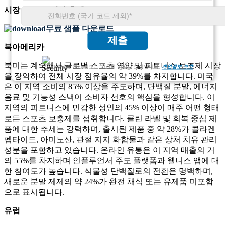
시장 규모
및
성장 추세
에 대한 종합적인 인사이트 확보
무료 샘플 다운로드
제출
북아메리카
북미는 계속해서 글로벌 스포츠 영양 및 피트니스 보조제 시장
고객님의 개인 정보는 완전히 비밀로 보장됩니다.
개인정보 보호
을 장악하여 전체 시장 점유율의 약 39%를 차지합니다. 미국
은 이 지역 소비의 85% 이상을 주도하며, 단백질 분말, 에너지
음료 및 기능성 스낵이 소비자 선호의 핵심을 형성합니다. 이
지역의 피트니스에 민감한 성인의 45% 이상이 매주 어떤 형태
로든 스포츠 보충제를 섭취합니다. 클린 라벨 및 회복 중심 제
품에 대한 추세는 강력하며, 출시된 제품 중 약 28%가 콜라겐
펩타이드, 아미노산, 관절 지지 화합물과 같은 상처 치유 관리
성분을 포함하고 있습니다. 온라인 유통은 이 지역 매출의 거
의 55%를 차지하며 인플루언서 주도 플랫폼과 웰니스 앱에 대
한 참여도가 높습니다. 식물성 단백질로의 전환은 명백하며,
새로운 분말 제제의 약 24%가 완전 채식 또는 유제품 미포함
으로 표시됩니다.
유럽