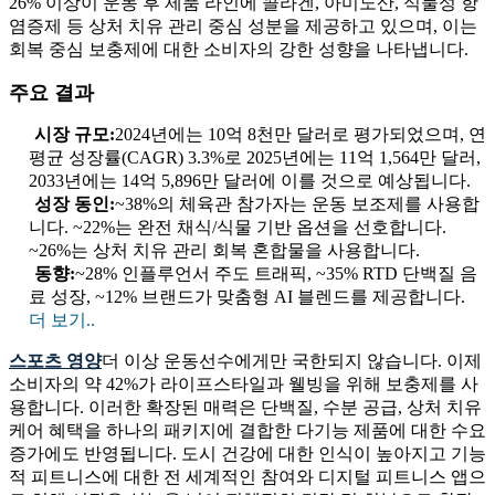
26% 이상이 운동 후 제품 라인에 콜라겐, 아미노산, 식물성 항
염증제 등 상처 치유 관리 중심 성분을 제공하고 있으며, 이는
회복 중심 보충제에 대한 소비자의 강한 성향을 나타냅니다.
주요 결과
시장 규모:
2024년에는 10억 8천만 달러로 평가되었으며, 연
평균 성장률(CAGR) 3.3%로 2025년에는 11억 1,564만 달러,
2033년에는 14억 5,896만 달러에 이를 것으로 예상됩니다.
성장 동인:
~38%의 체육관 참가자는 운동 보조제를 사용합
니다. ~22%는 완전 채식/식물 기반 옵션을 선호합니다.
~26%는 상처 치유 관리 회복 혼합물을 사용합니다.
동향:
~28% 인플루언서 주도 트래픽, ~35% RTD 단백질 음
료 성장, ~12% 브랜드가 맞춤형 AI 블렌드를 제공합니다.
더 보기..
스포츠 영양
더 이상 운동선수에게만 국한되지 않습니다. 이제
소비자의 약 42%가 라이프스타일과 웰빙을 위해 보충제를 사
용합니다. 이러한 확장된 매력은 단백질, 수분 공급, 상처 치유
케어 혜택을 하나의 패키지에 결합한 다기능 제품에 대한 수요
증가에도 반영됩니다. 도시 건강에 대한 인식이 높아지고 기능
적 피트니스에 대한 전 세계적인 참여와 디지털 피트니스 앱으