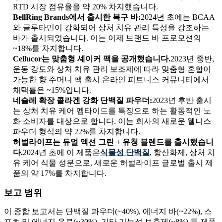
RTD 시장 점유율을 약 20% 차지했습니다.
BellRing Brands에서 출시한 복구 바:
2024년 초에는 BCAA
와 글루타민이 강화되어 상처 치유 관리 특성을 강조하는
바가 출시되었습니다. 이는 이제 브랜드 바 프로모션의
~18%를 차지합니다.
Cellucor는 맞춤형 셰이커 팩을 공개했습니다.
2023년 중반,
운동 강도와 상처 치유 관리 보조제에 따라 맞춤형 혼합이
가능한 향 주머니 팩 출시 온라인 피트니스 커뮤니티에서
채택률은 ~15%입니다.
네슬레 확장 콜라겐 강화 단백질 파우더:
2023년 후반 출시
는 상처 치유 케어 펩타이드를 특징으로 하는 활동적인 노
화 소비자를 대상으로 합니다. 이는 회사의 새로운 웰니스
파우더 형식의 약 22%를 차지합니다.
허벌라이프는 듀얼 액션 그린 + 유청 블렌드를 출시했습니
다.
2024년 초에 이 제품은
식물성 단백질
, 항산화제, 상처 치
유 케어 식물 성분으로, 새로운 허벌라이프 글로벌 출시 제
품의 약 17%를 차지합니다.
보고 범위
이 종합 보고서는 단백질 파우더(~40%), 에너지 바(~22%), 스
포츠 및 에너지 음료(~30%), 기타 기능성 보충제(~8%) 등 제품