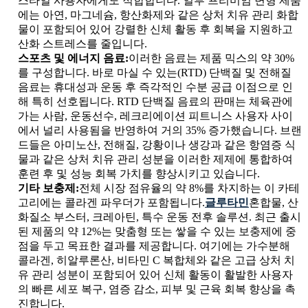
스타일 사용자에게도 적합합니다. 일부 프리미엄 변형 제품
에는 아연, 마그네슘, 항산화제와 같은 상처 치유 관리 화합
물이 포함되어 있어 강렬한 신체 활동 후 회복을 지원하고
산화 스트레스를 줄입니다.
스포츠 및 에너지 음료:
이러한 음료는 제품 믹스의 약 30%
를 구성합니다. 바로 마실 수 있는(RTD) 단백질 및 전해질
음료는 휴대성과 운동 후 즉각적인 수분 공급 이점으로 인
해 특히 선호됩니다. RTD 단백질 음료의 판매는 체육관에
가는 사람, 운동선수, 레크리에이션 피트니스 사용자 사이
에서 널리 사용됨을 반영하여 거의 35% 증가했습니다. 브랜
드들은 아미노산, 전해질, 강황이나 생강과 같은 항염증 식
물과 같은 상처 치유 관리 성분을 이러한 제제에 통합하여
훈련 후 및 성능 회복 가치를 향상시키고 있습니다.
기타 보충제:
전체 시장 점유율의 약 8%를 차지하는 이 카테
고리에는 콜라겐 파우더가 포함됩니다.
글루타민
혼합물, 산
화질소 부스터, 크레아틴, 특수 운동 전후 솔루션. 최근 출시
된 제품의 약 12%는 맞춤형 또는 쌓을 수 있는 보충제에 중
점을 두고 목표한 결과를 제공합니다. 여기에는 가수분해
콜라겐, 히알루론산, 비타민 C 복합체와 같은 고급 상처 치
유 관리 성분이 포함되어 있어 신체 활동이 활발한 사용자
의 빠른 세포 복구, 염증 감소, 피부 및 근육 회복 향상을 촉
진합니다.