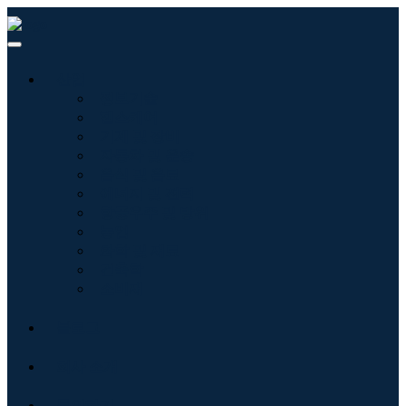
산업
정보기술
헬스케어
기계 및 장비
자동차 및 운송
음식 및 음료
에너지 및 전력
항공우주 및 방위
농업
화학 및 재료
건축학
소비재
블로그
회사 소개
문의하기