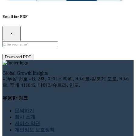
Email for PDF
×
Download PDF
Global Growth Insights
사무실 번호 - B, 2층, 아이콘 타워, 바네르-말룽게 도로, 바네
르, 푸네 411045, 마하라슈트라, 인도.
유용한 링크
문의하기
회사 소개
서비스 약관
개인정보 보호정책