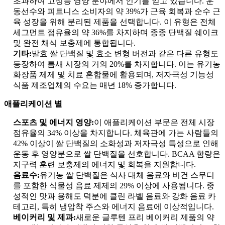
초과하여 고성능 영양 분야에서 인기를 얻고 있습니다. 운
동선수와 피트니스 소비자의 약 39%가 근육 회복과 순수 근
육 성장을 위해 분리된 제품을 선택합니다. 이 유형은 전체
세그먼트 점유율의 약 36%를 차지하며 종종 단백질 쉐이크
및 완전 채식 보충제에 통합됩니다.
기타:
발효 쌀 단백질 및 효소 변형 버전과 같은 다른 유형도
등장하여 틈새 시장의 거의 20%를 차지합니다. 이는 유기농
화장품 제제 및 치료 혼합물에 활용되며, 저자극성 기능성
식품 제조업체의 수요는 매년 18% 증가합니다.
애플리케이션 별
스포츠 및 에너지 영양:
이 애플리케이션 부문은 전체 시장
점유율의 34% 이상을 차지합니다. 체육관에 가는 사람들의
42% 이상이 쌀 단백질의 소화성과 저자극성 특성으로 인해
운동 후 영양분으로 쌀 단백질을 선호합니다. BCAA 함량은
지구력 훈련 보충제의 에너지 및 회복을 지원합니다.
음료수:
유기농 쌀 단백질은 식사 대체 음료와 비건 스무디
를 포함한 식물성 음료 제제의 29% 이상에 사용됩니다. 중
성적인 맛과 용해도 덕분에 클린 라벨 음료와 강화 음료 카
테고리, 특히 냉압착 주스와 에너지 음료에 이상적입니다.
베이커리 및 제과:
새로운 글루텐 프리 베이커리 제품의 약