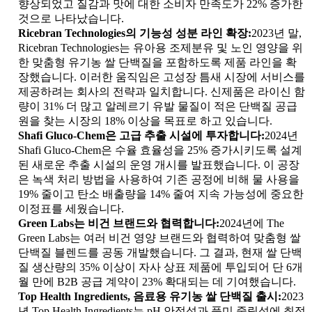
향상되었고 질감과 맛에 대한 소비자 만족도가 22% 증가한
것으로 나타났습니다.
Ricebran Technologies의 기능성 성분 라인 확장:
2023년 말,
Ricebran Technologies는 유아용 조제분유 및 노인 영양을 위
한 맞춤형 유기농 쌀 단백질을 포함하도록 제품 라인을 확
장했습니다. 이러한 움직임은 고성장 틈새 시장에 서비스를
제공하려는 회사의 전략과 일치합니다. 신제품은 라이신 함
량이 31% 더 많고 알레르기 유발 물질이 적은 단백질 공급
원을 찾는 시장의 18% 이상을 목표로 하고 있습니다.
Shafi Gluco-Chem은 고급 추출 시설에 투자합니다:
2024년
Shafi Gluco-Chem은 수율 효율성을 25% 증가시키도록 설계
된 새로운 추출 시설의 운영 개시를 발표했습니다. 이 공장
은 녹색 처리 방법을 사용하여 기존 공정에 비해 물 사용을
19% 줄이고 탄소 배출량을 14% 줄여 지속 가능성에 중요한
이정표를 세웠습니다.
Green Labs는 비건 브랜드와 협력합니다:
2024년에 The
Green Labs는 여러 비건 영양 브랜드와 협력하여 맞춤형 쌀
단백질 블렌드를 공동 개발했습니다. 그 결과, 현재 쌀 단백
질 생산량의 35% 이상이 자사 상표 제품에 투입되어 단 6개
월 만에 B2B 공급 계약이 23% 확대되는 데 기여했습니다.
Top Health Ingredients, 음료용 유기농 쌀 단백질 출시:
2023
년 Top Health Ingredients는 pH 안정성과 풍미 중립성에 최적