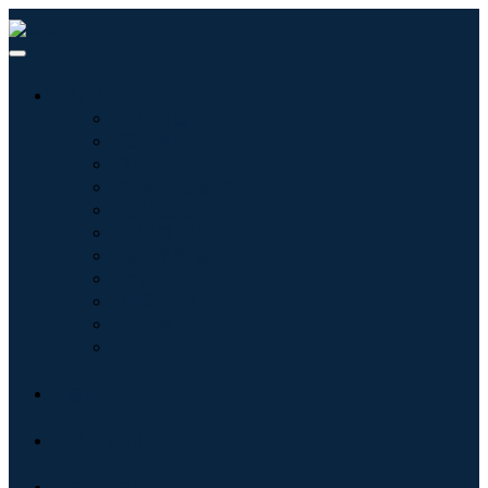
산업
정보기술
헬스케어
기계 및 장비
자동차 및 운송
음식 및 음료
에너지 및 전력
항공우주 및 방위
농업
화학 및 재료
건축학
소비재
블로그
회사 소개
문의하기