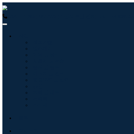
USA : +1 (855) 467-7775 (수신자 부담 전화)
UK : +44 8085
산업
정보기술
헬스케어
기계 및 장비
자동차 및 운송
음식 및 음료
에너지 및 전력
항공우주 및 방위
농업
화학 및 재료
건축학
소비재
블로그
회사 소개